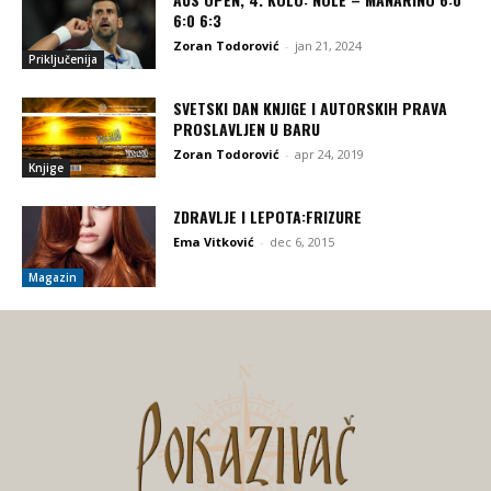
6:0 6:3
Zoran Todorović
-
jan 21, 2024
Priključenija
SVETSKI DAN KNJIGE I AUTORSKIH PRAVA
PROSLAVLJEN U BARU
Zoran Todorović
-
apr 24, 2019
Knjige
ZDRAVLJE I LEPOTA:FRIZURE
Ema Vitković
-
dec 6, 2015
Magazin