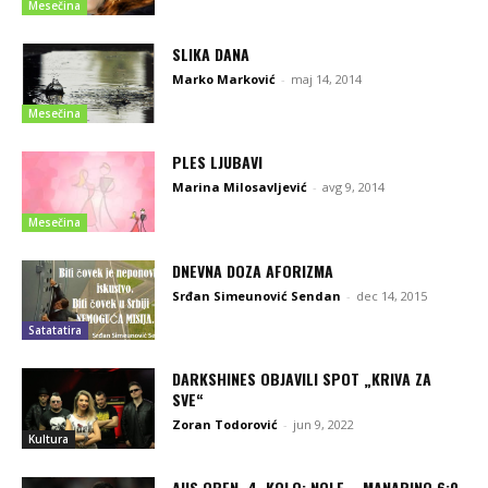
Mesečina
SLIKA DANA
Marko Marković
-
maj 14, 2014
Mesečina
PLES LJUBAVI
Marina Milosavljević
-
avg 9, 2014
Mesečina
DNEVNA DOZA AFORIZMA
Srđan Simeunović Sendan
-
dec 14, 2015
Satatatira
DARKSHINES OBJAVILI SPOT „KRIVA ZA
SVE“
Zoran Todorović
-
jun 9, 2022
Kultura
AUS OPEN, 4. KOLO: NOLE – MANARINO 6:0