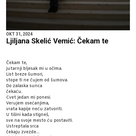
OKT 31, 2024
Ljiljana Skelić Vemić: Čekam te
Čekam te,
jutarnji bljesak mi u očima.
List breze šumori,
stope ti ne čujem od šumova.
Do zalaska sunca
čekaću.
Cvet jedan mi ponesi.
Verujem osećanjima,
vrata kapije neću zatvoriti.
U tišini kada stigneš,
sve na svoje mesto ću postaviti.
Ustreptala srca
čekaju zvezde…