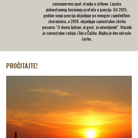
samouvereno opet stavlja u stihove. Lepotu
jednostavnog kazivanja pretače u poeziju. Od 2015.
godine svoju poeziju objavljuje po mnogim zajedničkim
zbornicima, a 2018. objavljuje samostalnu zbirku
pesama “U domu ljubavi, ni gost, ni udomljenik”. Vlasnik
je samostalne radnje i živi u Čačku. Majka je dve odrasle
ċerke.
PROČITAJTE!