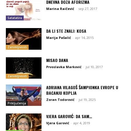
DNEVNA DOZA AFORIZMA
Marina Raičević
-
sep 27, 2017
Satatatira
DA LI STE ZNALI: KOSA
Marija Pašalić
-
apr 14, 2015
Zanimljivosti
MISAO DANA
Prvoslavka Marković
-
jul 10, 2017
Zanimljivosti
ADRIANA VILAGOŠ ŠAMPIONKA EVROPE U
BACANJU KOPLJA
Zoran Todorović
-
jul 19, 2025
Priključenija
VJERA GAROVIĆ: DA SAM…
Vjera Garović
-
apr 4, 2019