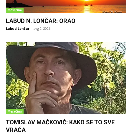
Mesečina
LABUD N. LONČAR: ORAO
Labud Lončar
-
avg 2, 2026
Mesečina
TOMISLAV MAČKOVIĆ: KAKO SE TO SVE
VRAĆA