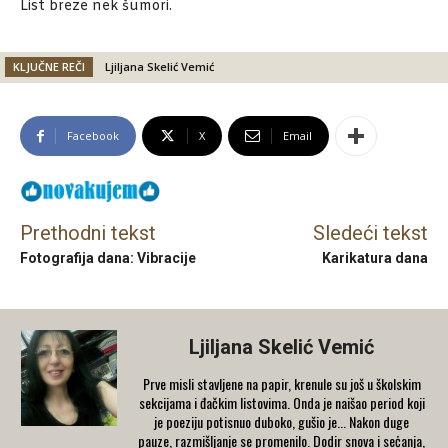
List breze nek šumori.
KLJUČNE REČI
Ljiljana Skelić Vemić
Facebook
X
Email
Prethodni tekst
Sledeći tekst
Fotografija dana: Vibracije
Karikatura dana
Ljiljana Skelić Vemić
Prve misli stavljene na papir, krenule su još u školskim
sekcijama i đačkim listovima. Onda je naišao period koji
je poeziju potisnuo duboko, gušio je... Nakon duge
pauze, razmišljanje se promenilo. Dodir snova i seċanja,