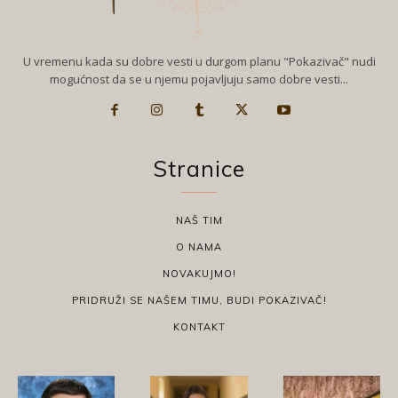
U vremenu kada su dobre vesti u durgom planu "Pokazivač" nudi
mogućnost da se u njemu pojavljuju samo dobre vesti...
Stranice
NAŠ TIM
O NAMA
NOVAKUJMO!
PRIDRUŽI SE NAŠEM TIMU, BUDI POKAZIVAČ!
KONTAKT