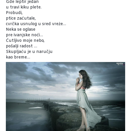
Gde leptir jedan
u travi kiku plete.
Probudi,
ptice zaćutale,
cvrčka usnulog u sred vreże…
Neka se oglase
pre ivanjske noći…
Ćutljivo moje nebo,
pošalji radost …
Skupljaću je u naručju
kao breme…