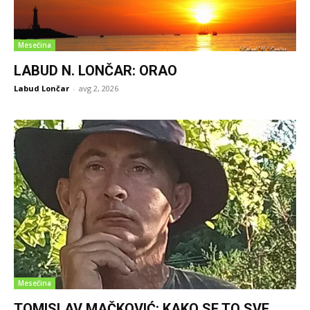
Mesečina
LABUD N. LONČAR: ORAO
Labud Lončar
-
avg 2, 2026
Mesečina
TOMISLAV MAČKOVIĆ: KAKO SE TO SVE