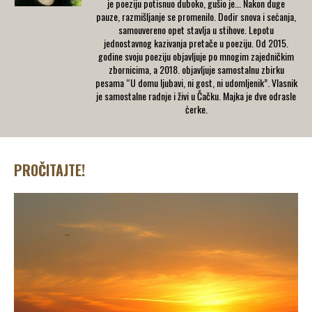
je poeziju potisnuo duboko, gušio je... Nakon duge
pauze, razmišljanje se promenilo. Dodir snova i seċanja,
samouvereno opet stavlja u stihove. Lepotu
jednostavnog kazivanja pretače u poeziju. Od 2015.
godine svoju poeziju objavljuje po mnogim zajedničkim
zbornicima, a 2018. objavljuje samostalnu zbirku
pesama “U domu ljubavi, ni gost, ni udomljenik”. Vlasnik
je samostalne radnje i živi u Čačku. Majka je dve odrasle
ċerke.
PROČITAJTE!