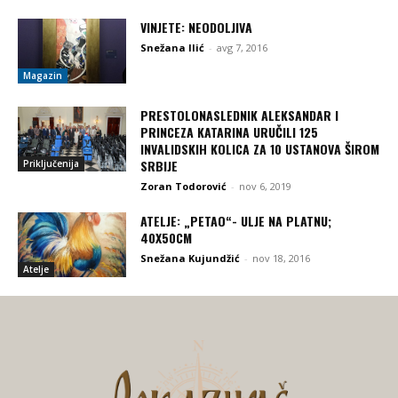
VINJETE: NEODOLJIVA
Snežana Ilić
-
avg 7, 2016
Magazin
PRESTOLONASLEDNIK ALEKSANDAR I
PRINCEZA KATARINA URUČILI 125
INVALIDSKIH KOLICA ZA 10 USTANOVA ŠIROM
SRBIJE
Priključenija
Zoran Todorović
-
nov 6, 2019
ATELJE: „PETAO“- ULJE NA PLATNU;
40X50CM
Snežana Kujundžić
-
nov 18, 2016
Atelje