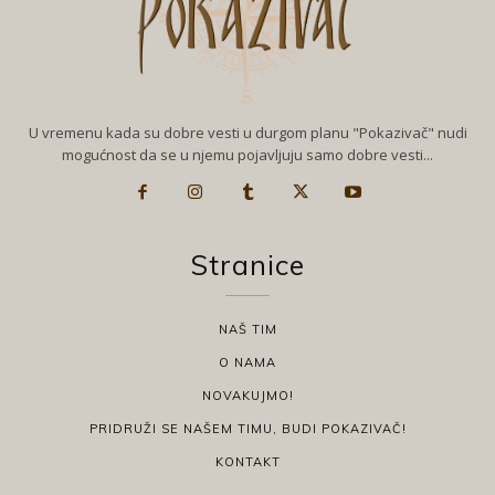
U vremenu kada su dobre vesti u durgom planu "Pokazivač" nudi
mogućnost da se u njemu pojavljuju samo dobre vesti...
Stranice
NAŠ TIM
O NAMA
NOVAKUJMO!
PRIDRUŽI SE NAŠEM TIMU, BUDI POKAZIVAČ!
KONTAKT