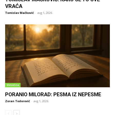
VRAĆA
Tomislav Mačković
-
avg 1, 2026
Mesečina
PORANIO MILORAD: PESMA IZ NEPESME
Zoran Todorović
-
avg 1, 2026