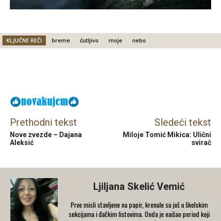
KLJUČNE REČI
breme
ćutljivo
moje
nebo
Facebook
X
Email
Prethodni tekst
Sledeći tekst
Nove zvezde – Dajana
Miloje Tomić Mikica: Ulični
Aleksić
svirač
Ljiljana Skelić Vemić
Prve misli stavljene na papir, krenule su još u školskim
sekcijama i đačkim listovima. Onda je naišao period koji