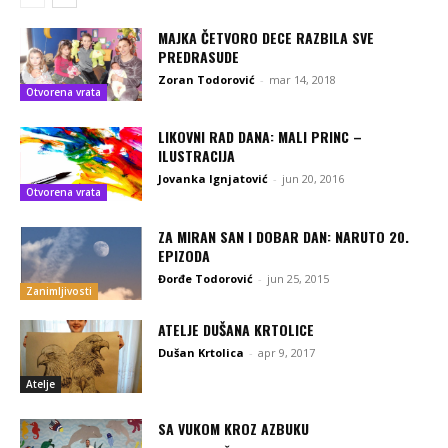
MAJKA ČETVORO DECE RAZBILA SVE
PREDRASUDE
Zoran Todorović
-
mar 14, 2018
Otvorena vrata
LIKOVNI RAD DANA: MALI PRINC –
ILUSTRACIJA
Jovanka Ignjatović
-
jun 20, 2016
Otvorena vrata
ZA MIRAN SAN I DOBAR DAN: NARUTO 20.
EPIZODA
Đorđe Todorović
-
jun 25, 2015
Zanimljivosti
ATELJE DUŠANA KRTOLICE
Dušan Krtolica
-
apr 9, 2017
Atelje
SA VUKOM KROZ AZBUKU