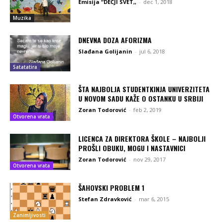
Emisija “DEČJI SVET,,
-
dec 1, 2018
Muzika
DNEVNA DOZA AFORIZMA
Slađana Golijanin
-
jul 6, 2018
Satatatira
ŠTA NAJBOLJA STUDENTKINJA UNIVERZITETA
U NOVOM SADU KAŽE O OSTANKU U SRBIJI
Zoran Todorović
-
feb 2, 2019
Otvorena vrata
LICENCA ZA DIREKTORA ŠKOLE – NAJBOLJI
PROŠLI OBUKU, MOGU I NASTAVNICI
Zoran Todorović
-
nov 29, 2017
Otvorena vrata
ŠAHOVSKI PROBLEM 1
Stefan Zdravković
-
mar 6, 2015
Zanimljivosti