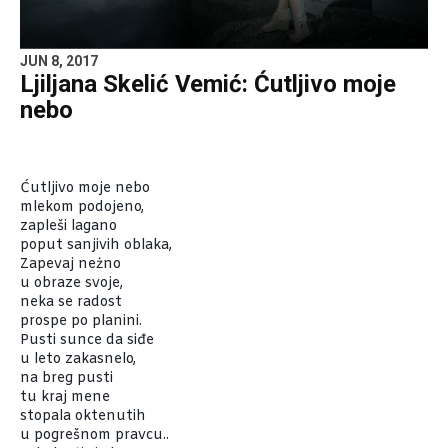
JUN 8, 2017
Ljiljana Skelić Vemić: Ćutljivo moje
nebo
Ćutljivo moje nebo
mlekom podojeno,
zapleši lagano
poput sanjivih oblaka,
Zapevaj neżno
u obraze svoje,
neka se radost
prospe po planini.
Pusti sunce da siđe
u leto zakasnelo,
na breg pusti
tu kraj mene
stopala oktenutih
u pogrešnom pravcu..