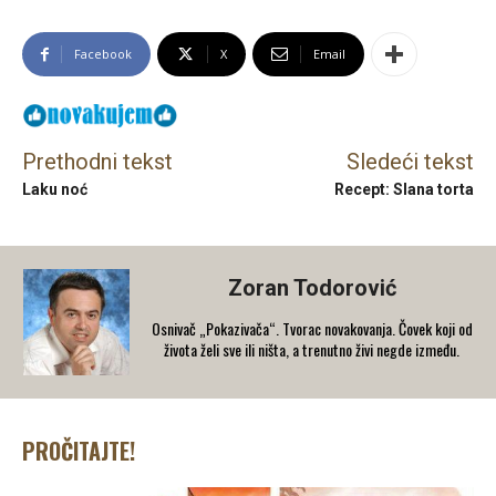
Facebook
X
Email
Prethodni tekst
Sledeći tekst
Laku noć
Recept: Slana torta
Zoran Todorović
Osnivač „Pokazivača“. Tvorac novakovanja. Čovek koji od
života želi sve ili ništa, a trenutno živi negde između.
PROČITAJTE!