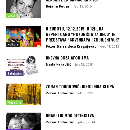
Bojana Pudar
-
feb 15, 2015
Vesti
U SUBOTU, 12.12.2015. U 12H, NA
REPERTOARU “POZORIŠTA ZA DECU” JE
PREDSTAVA “CRVENKAPA I ZBUNJENI VUK”
Kultura
Pozorište za decu Kragujevac
-
dec 11, 2015
DNEVNA DOZA AFORIZMA
Nada Karadžić
-
jan 12, 2018
Satatatira
ZORAN TODOROVIĆ: NIKOLININA KLUPA
Zoran Todorović
-
okt 8, 2018
Mesečina
DRAGI LIK MOG DETINJSTVA
Zoran Todorović
-
jul 26, 2014