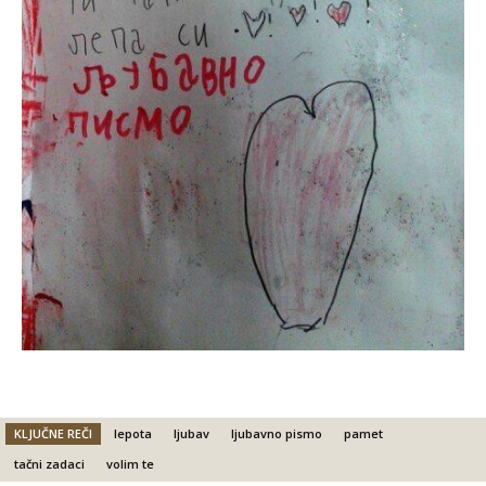
KLJUČNE REČI
lepota
ljubav
ljubavno pismo
pamet
tačni zadaci
volim te