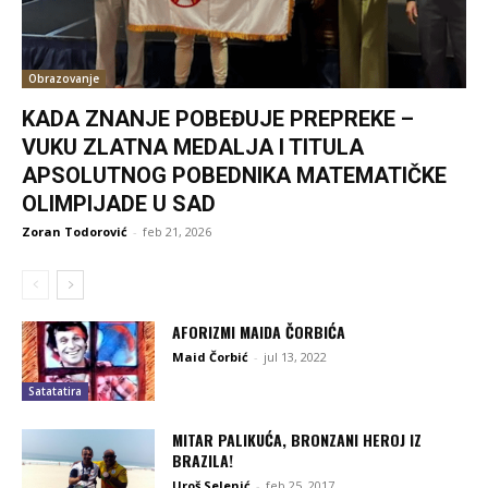
Obrazovanje
KADA ZNANJE POBEĐUJE PREPREKE –
VUKU ZLATNA MEDALJA I TITULA
APSOLUTNOG POBEDNIKA MATEMATIČKE
OLIMPIJADE U SAD
Zoran Todorović
-
feb 21, 2026
AFORIZMI MAIDA ČORBIĆA
Maid Čorbić
-
jul 13, 2022
Satatatira
MITAR PALIKUĆA, BRONZANI HEROJ IZ
BRAZILA!
Uroš Selenić
-
feb 25, 2017