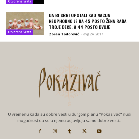
Otvorena vrata
DA BI SRBI OPSTALI KAO NACIJA
NEOPHODNO JE DA 45 POSTO ŽENA RAĐA
TROJE DECE, A 44 POSTO DVOJE
Otvorena vrata
Zoran Todorović
-
avg 24, 2017
U vremenu kada su dobre vesti u durgom planu "Pokazivač" nudi
mogućnost da se u njemu pojavljuju samo dobre vesti...