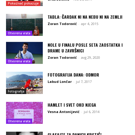
Pokazivač pokazuje
TABLA: ČARDAK NI NA NEBU NI NA ZEMLJI
Zoran Todorović
-
apr 4, 2015
Otvorena vrata
NOLE U FINALU POSLE SETA ZAOSTATKA I
DRAME U ZAVRŠNICI
Zoran Todorović
-
avg 29, 2020
Otvorena vrata
FOTOGRAFIJA DANA: ODMOR
Labud Lončar
-
jul 7, 2017
Fotografija
HAMLET I SVET OKO NJEGA
Vesna Antonijević
-
jul 6, 2014
Otvorena vrata
GLASAJTE ZA DANICU KRSTIĆ!