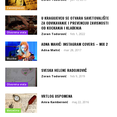
Zanimljivosti
U KRAGUJEVCU SE OTVARA SAVETOVALIŠTE
ZA ODVIKAVANJE I PREVENCIJU ZAVISNOSTI
OD KOCKANJA I KLAĐENJA
Otvorena vrata
Zoran Todorović
-
feb 1, 2022
ADNA MAHIĆ: INSTAGRAM COVERS – MIX 2
Adna Mahić
-
mar 28, 2017
Muzika
SVESKA HELENE RADOJKOVIĆ
Zoran Todorović
-
feb 9, 2019
Otvorena vrata
VRTLOG USPOMENA
Amra Kamberović
-
maj 22, 2016
Mesečina