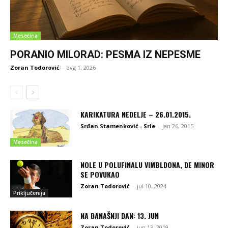
Mesečina
PORANIO MILORAD: PESMA IZ NEPESME
Zoran Todorović
-
avg 1, 2026
KARIKATURA NEDELJE – 26.01.2015.
Srđan Stamenković - Srle
-
jan 26, 2015
Mesečina
NOLE U POLUFINALU VIMBLDONA, DE MINOR
SE POVUKAO
Zoran Todorović
-
jul 10, 2024
Priključenija
NA DANAŠNJI DAN: 13. JUN
Zoran Todorović
-
jun 13, 2019