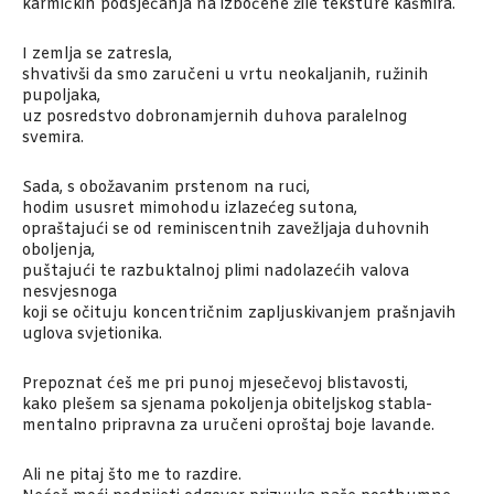
karmičkih podsjećanja na izbočene žile teksture kašmira.
I zemlja se zatresla,
shvativši da smo zaručeni u vrtu neokaljanih, ružinih
pupoljaka,
uz posredstvo dobronamjernih duhova paralelnog
svemira.
Sada, s obožavanim prstenom na ruci,
hodim ususret mimohodu izlazećeg sutona,
opraštajući se od reminiscentnih zavežljaja duhovnih
oboljenja,
puštajući te razbuktalnoj plimi nadolazećih valova
nesvjesnoga
koji se očituju koncentričnim zapljuskivanjem prašnjavih
uglova svjetionika.
Prepoznat ćeš me pri punoj mjesečevoj blistavosti,
kako plešem sa sjenama pokoljenja obiteljskog stabla-
mentalno pripravna za uručeni oproštaj boje lavande.
Ali ne pitaj što me to razdire.