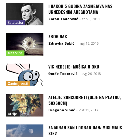
I NAKON 5 GODINA ZASMEJAVA NAS
URNEBESNIM ANEGDOTAMA
Zoran Todorović
-
feb 8, 2018
Satatatira
ZBOG NAS
Zdravka Babić
-
maj 16, 2015
Mesečina
VIC NEDELJE: MUŠICA U OKU
Đorđe Todorović
-
avg 26, 2018
Zanimljivosti
ATELJE: SUNCOKRETI (ULJE NA PLATNU,
50X60CM)
Dragana Simić
-
okt 31, 2017
Atelje
ZA MIRAN SAN I DOBAR DAN: MIKI MAUS
S1E2