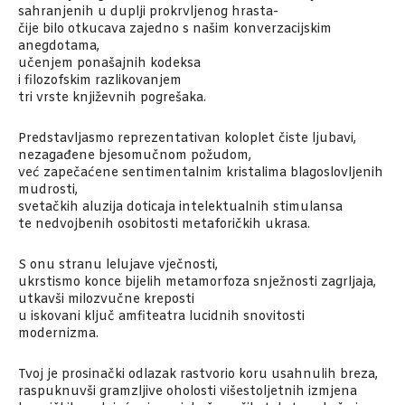
sahranjenih u duplji prokrvljenog hrasta-
čije bilo otkucava zajedno s našim konverzacijskim
anegdotama,
učenjem ponašajnih kodeksa
i filozofskim razlikovanjem
tri vrste književnih pogrešaka.
Predstavljasmo reprezentativan koloplet čiste ljubavi,
nezagađene bjesomučnom požudom,
već zapečaćene sentimentalnim kristalima blagoslovljenih
mudrosti,
svetačkih aluzija doticaja intelektualnih stimulansa
te nedvojbenih osobitosti metaforičkih ukrasa.
S onu stranu lelujave vječnosti,
ukrstismo konce bijelih metamorfoza snježnosti zagrljaja,
utkavši milozvučne kreposti
u iskovani ključ amfiteatra lucidnih snovitosti
modernizma.
Tvoj je prosinački odlazak rastvorio koru usahnulih breza,
raspuknuvši gramzljive oholosti višestoljetnih izmjena