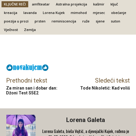
KLJUČNE REČI
amfiteatar
Astralna projekcija
kašmir
ključ
kreacija
lavanda
Lorena Kujek
mimohod
mjesec
obećanje
poezija u prozi
prsten
reminiscencija
ruže
sjene
suton
Vječnost
Zemlja
Facebook
X
Email
Prethodni tekst
Sledeći tekst
Za miran san i dobar dan:
Tode Nikoletić: Kad voliš
Džoni Test S5E2
Lorena Galeta
Lorena Galeta, bivša Vojtić, a djevojački Kujek, rođena је