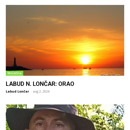
Mesečina
LABUD N. LONČAR: ORAO
Labud Lončar
-
avg 2, 2026