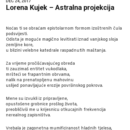
DEC 24, 2017
Lorena Kujek – Astralna projekcija
Noćas ti se obraćam epistolarnom formom izoštrenih čula
podsvijesti.
Odista je moguće magično levitirati iznad vanjskog sloja
zemljine kore,
u blizini velebne katedrale raspadnutih maštanja.
Za vrijeme pročišćavajućeg obreda
ti zauzimaš entitet vukodlaka,
mršteći se frapantnim obrvama,
nalik na prenatopljenu mahovinu
uslijed ponavljajuće erozije površinskog pokrova.
Mene su izvukli iz pripravljene,
opustošene grobnice prošlog života,
preobličivši me u krijesnicu otkucajnih frekvencija
nerealnog zapisništva.
Vrebala je zagonetna mumificiranost hladnih tjelesa,