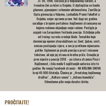
31. 05. 1996. Odrasla je u Valpovačkoj Satnici, a
trenutno živi sa kćeri u Osijeku. U djetinjstvu se bavila
glumom, pjevanjem i crkvenim aktivnostima. Završila je
Оpću gimnaziju u Valpovu, i pohađala Pravni fakultet u
Osijeku; smjer upravno pravo. Već dugi niz godina
surađuje s brojnim portalima i književnim stranicama na
kojima redovno objavljuje svoje radove. Postigla jе
uspjeh i na Europskom festivalu poezije. Ozbiljnije piše
od trećeg razreda srednje škole. Tematike koje
dominiraju njenim stvaralaštvom su: život, ljubav, smrt,
smisao postojanja i vjera, a sve je protkano nijansama
gotike. Uglavnom je pisala poeziju u prozi i misaone
tekstove, ali nije joj strana ni kratka priča. Osvojila je
prvo mjesto u poeziji 2018. - po izboru stranice Pisci i
Književnost, i bila među 5 najčitanijih autorica iste te
godine. Na svojoj Facebook stranici - NA KRILIMA SNOVA
broji 45 000 čitatelja. Članica je: „Hrvatskog književnog
društva“, „Kulture snova“ i „Antuna Ivanošića“.
Odnedavno piše svoju desetu zbirku.
PROČITAJTE!