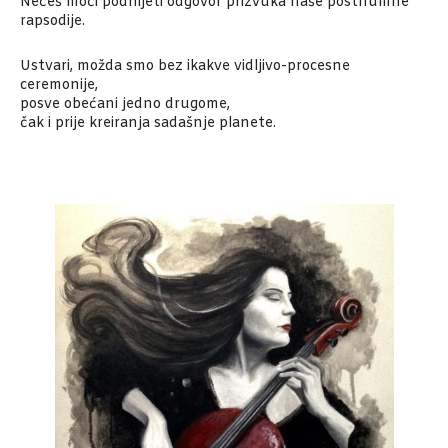
Nećeš moći podnijeti odgovor prizvuka naše posthumne
rapsodije.
Ustvari, možda smo bez ikakve vidljivo-procesne
ceremonije,
posve obećani jedno drugome,
čak i prije kreiranja sadašnje planete.