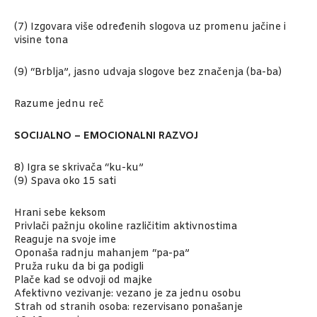
(7) Izgovara više određenih slogova uz promenu jačine i
visine tona
(9) “Brblja”, jasno udvaja slogove bez značenja (ba-ba)
Razume jednu reč
SOCIJALNO – EMOCIONALNI RAZVOJ
8) Igra se skrivača “ku-ku”
(9) Spava oko 15 sati
Hrani sebe keksom
Privlači pažnju okoline različitim aktivnostima
Reaguje na svoje ime
Oponaša radnju mahanjem “pa-pa”
Pruža ruku da bi ga podigli
Plače kad se odvoji od majke
Afektivno vezivanje: vezano je za jednu osobu
Strah od stranih osoba: rezervisano ponašanje