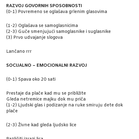
RAZVOJ GOVORNIH SPOSOBNOSTI
(0-1) Povremeno se oglašava grlenim glasovima
(1-2) Oglašava se samoglasnicima
(2-3) Guče smenjujući samoglasnike i suglasnike
(3) Prvo udvajanje slogova
Lančano rrr
SOCIJALNO – EMOCIONALNI RAZVOJ
(0-1) Spava oko 20 sati
Prestaje da plače kad mu se približite
Gleda netremice majku dok mu priča
(1-2) Ljudski glas i podizanje na ruke smiruju dete dok
plače
(2-3) Živne kad gleda ljudsko lice