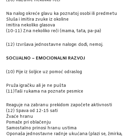
(10) Razume nekoliko reči
Na nalog okreće glavu ka poznatoj osobi ili predmetu
Sluša i imitira zvuke iz okoline
Imitira nekoliko glasova
(10-11) Zna nekoliko reči (mama, tata, pa-pa)
(12) Izvršava jednostavne naloge: dođi, nemoj.
SOCIJALNO – EMOCIONALNI RAZVOJ
(10) Pije iz šoljice uz pomoć odraslog
Pruža igračku ali je ne pušta
(11)Taši rukama na poznate pesmice
Reaguje na zabranu prekidom započete aktivnosti
(12) Spava od 12-15 sati
Žvaće hranu
Pomaže pri oblačenju
Samostalno prinosi hranu ustima
Oponaša jednostavne radnje ukućana (plazi se, žmirka,