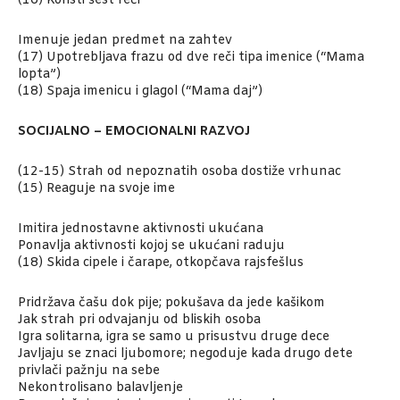
(16) Koristi šest reči
Imenuje jedan predmet na zahtev
(17) Upotrebljava frazu od dve reči tipa imenice (“Mama
lopta”)
(18) Spaja imenicu i glagol (“Mama daj”)
SOCIJALNO – EMOCIONALNI RAZVOJ
(12-15) Strah od nepoznatih osoba dostiže vrhunac
(15) Reaguje na svoje ime
Imitira jednostavne aktivnosti ukućana
Ponavlja aktivnosti kojoj se ukućani raduju
(18) Skida cipele i čarape, otkopčava rajsfešlus
Pridržava čašu dok pije; pokušava da jede kašikom
Jak strah pri odvajanju od bliskih osoba
Igra solitarna, igra se samo u prisustvu druge dece
Javljaju se znaci ljubomore; negoduje kada drugo dete
privlači pažnju na sebe
Nekontrolisano balavljenje