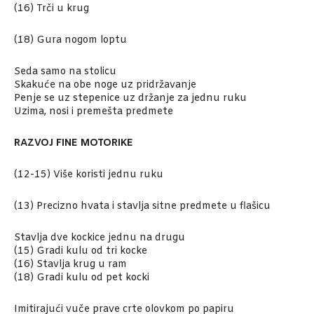
(16) Trči u krug
(18) Gura nogom loptu
Seda samo na stolicu
Skakuće na obe noge uz pridržavanje
Penje se uz stepenice uz držanje za jednu ruku
Uzima, nosi i premešta predmete
RAZVOJ FINE MOTORIKE
(12-15) Više koristi jednu ruku
(13) Precizno hvata i stavlja sitne predmete u flašicu
Stavlja dve kockice jednu na drugu
(15) Gradi kulu od tri kocke
(16) Stavlja krug u ram
(18) Gradi kulu od pet kocki
Imitirajući vuče prave crte olovkom po papiru