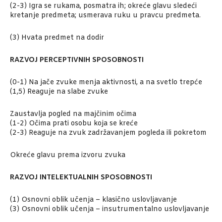
(2-3) Igra se rukama, posmatra ih; okreće glavu sledeći
kretanje predmeta; usmerava ruku u pravcu predmeta.
(3) Hvata predmet na dodir
RAZVOJ PERCEPTIVNIH SPOSOBNOSTI
(0-1) Na jače zvuke menja aktivnosti, a na svetlo trepće
(1,5) Reaguje na slabe zvuke
Zaustavlja pogled na majčinim očima
(1-2) Očima prati osobu koja se kreće
(2-3) Reaguje na zvuk zadržavanjem pogleda ili pokretom
Okreće glavu prema izvoru zvuka
RAZVOJ INTELEKTUALNIH SPOSOBNOSTI
(1) Osnovni oblik učenja – klasično uslovljavanje
(3) Osnovni oblik učenja – insutrumentalno uslovljavanje