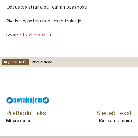
Odsustvo straha od realnih opasnosti
Rivalstvo, potencirani znaci izolacije
Izvor:
zdravlje-vodic.rs
KLJUČNE REČI
rzvoje dece
Facebook
X
Email
Prethodni tekst
Sledeći tekst
Misao dana
Karikatura dana