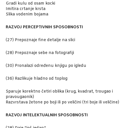
Gradi kulu od osam kocki
Imitira crtanje krsta
Slika vodenim bojama
RAZVOJ PERCEPTIVNIH SPOSOBNOSTI
(27) Prepoznaje fine detalje na slici
(28) Prepoznaje sebe na fotografiji
(30) Pronalazi određenu knjigu po igledu
(36) Razlikuje hladno od toplog
Sparuje korektno četiri oblika (krug, kvadrat, trougao i
pravougaonik)
Razvrstava žetone po boji ili po veličini (tri boje ili veličine)
RAZVOJ INTELEKTUALNIH SPOSOBNOSTI