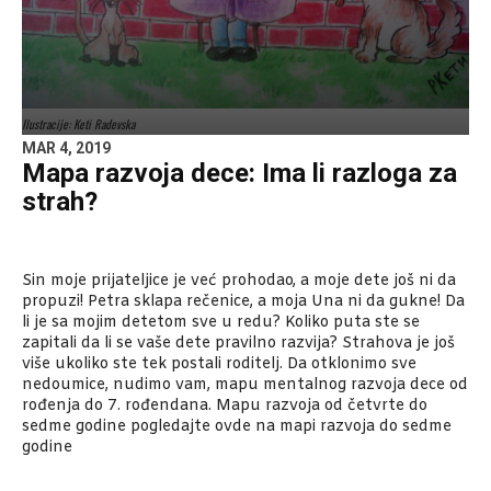
Ilustracije: Keti Radevska
MAR 4, 2019
Mapa razvoja dece: Ima li razloga za
strah?
Sin moje prijateljice je već prohodao, a moje dete još ni da
propuzi! Petra sklapa rečenice, a moja Una ni da gukne! Da
li je sa mojim detetom sve u redu? Koliko puta ste se
zapitali da li se vaše dete pravilno razvija? Strahova je još
više ukoliko ste tek postali roditelj. Da otklonimo sve
nedoumice, nudimo vam, mapu mentalnog razvoja dece od
rođenja do 7. rođendana. Mapu razvoja od četvrte do
sedme godine pogledajte ovde na mapi razvoja do sedme
godine