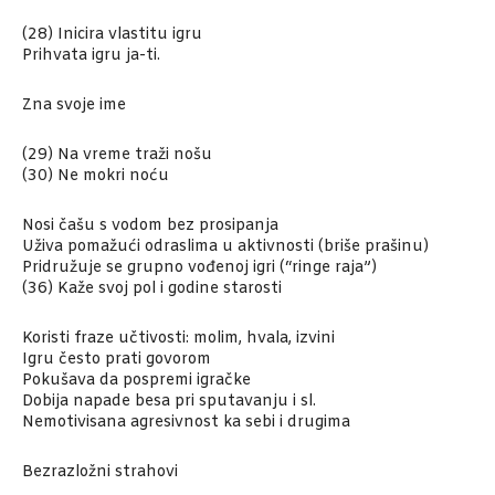
(28) Inicira vlastitu igru
Prihvata igru ja-ti.
Zna svoje ime
(29) Na vreme traži nošu
(30) Ne mokri noću
Nosi čašu s vodom bez prosipanja
Uživa pomažući odraslima u aktivnosti (briše prašinu)
Pridružuje se grupno vođenoj igri (“ringe raja”)
(36) Kaže svoj pol i godine starosti
Koristi fraze učtivosti: molim, hvala, izvini
Igru često prati govorom
Pokušava da pospremi igračke
Dobija napade besa pri sputavanju i sl.
Nemotivisana agresivnost ka sebi i drugima
Bezrazložni strahovi