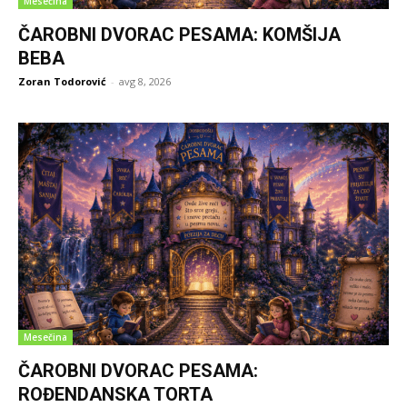
Mesečina
ČAROBNI DVORAC PESAMA: KOMŠIJA
BEBA
Zoran Todorović
-
avg 8, 2026
Mesečina
ČAROBNI DVORAC PESAMA:
ROĐENDANSKA TORTA