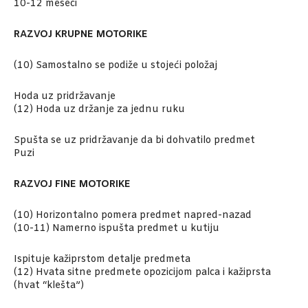
10-12 meseci
RAZVOJ KRUPNE MOTORIKE
(10) Samostalno se podiže u stojeći položaj
Hoda uz pridržavanje
(12) Hoda uz držanje za jednu ruku
Spušta se uz pridržavanje da bi dohvatilo predmet
Puzi
RAZVOJ FINE MOTORIKE
(10) Horizontalno pomera predmet napred-nazad
(10-11) Namerno ispušta predmet u kutiju
Ispituje kažiprstom detalje predmeta
(12) Hvata sitne predmete opozicijom palca i kažiprsta
(hvat “klešta”)