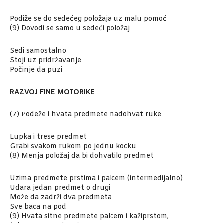
Podiže se do sedećeg položaja uz malu pomoć
(9) Dovodi se samo u sedeći položaj
Sedi samostalno
Stoji uz pridržavanje
Počinje da puzi
RAZVOJ FINE MOTORIKE
(7) Podeže i hvata predmete nadohvat ruke
Lupka i trese predmet
Grabi svakom rukom po jednu kocku
(8) Menja položaj da bi dohvatilo predmet
Uzima predmete prstima i palcem (intermedijalno)
Udara jedan predmet o drugi
Može da zadrži dva predmeta
Sve baca na pod
(9) Hvata sitne predmete palcem i kažiprstom,