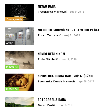
MISAO DANA
Prvoslavka Marković
-
sep 9, 2016
Zanimljivosti
MILICI BJELANOVIĆ NAGRADA VELIKI PEČAT
Zoran Todorović
-
maj 31, 2025
Atelje
NEMOJ REĆI NIKOM
Tode Nikoletić
-
jun 12, 2016
Mesečina
SPOMENKA DENDA HAMOVIĆ: IZ ČEŽNJE
Spomenka Denda Hamović
-
apr 28, 2017
Mesečina
FOTOGRAFIJA DANA
Goran Protić
-
mar 9, 2019