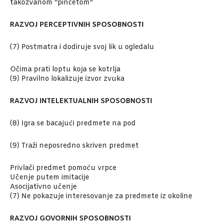
takozvanom “pincetom”
RAZVOJ PERCEPTIVNIH SPOSOBNOSTI
(7) Postmatra i dodiruje svoj lik u ogledalu
Očima prati loptu koja se kotrlja
(9) Pravilno lokalizuje izvor zvuka
RAZVOJ INTELEKTUALNIH SPOSOBNOSTI
(8) Igra se bacajući predmete na pod
(9) Traži neposredno skriven predmet
Privlači predmet pomoću vrpce
Učenje putem imitacije
Asocijativno učenje
(7) Ne pokazuje interesovanje za predmete iz okoline
RAZVOJ GOVORNIH SPOSOBNOSTI