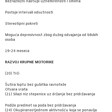
Bezrazložni nastupi uznemirenosti I smeha
Postoje intervali odsutnosti
Stereotipni pokreti
Moguća depresivnost zbog dužeg odvajanja od bliskih
osoba
19-24 meseca
RAZVOJ KRUPNE MOTORIKE
(20) Trči
Šutira loptu bez gubitka ravnoteže
Otvara vrata
(21) Silazi niz stepenice uz držanje bez pridržavanja
Podiže predmet sa poda bez pridržavanja
(24) Okupiranostjednom aktivnošću koja se ponavlja