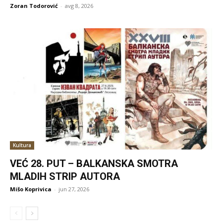
Zoran Todorović
-
avg 8, 2026
Kultura
VEĆ 28. PUT – BALKANSKA SMOTRA
MLADIH STRIP AUTORA
Mišo Koprivica
-
jun 27, 2026