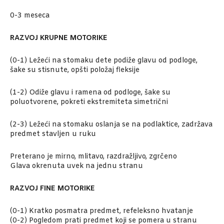
0-3 meseca
RAZVOJ KRUPNE MOTORIKE
(0-1) Ležeći na stomaku dete podiže glavu od podloge,
šake su stisnute, opšti položaj fleksije
(1-2) Odiže glavu i ramena od podloge, šake su
poluotvorene, pokreti ekstremiteta simetrični
(2-3) Ležeći na stomaku oslanja se na podlaktice, zadržava
predmet stavljen u ruku
Preterano je mirno, mlitavo, razdražljivo, zgrčeno
Glava okrenuta uvek na jednu stranu
RAZVOJ FINE MOTORIKE
(0-1) Kratko posmatra predmet, refeleksno hvatanje
(0-2) Pogledom prati predmet koji se pomera u stranu