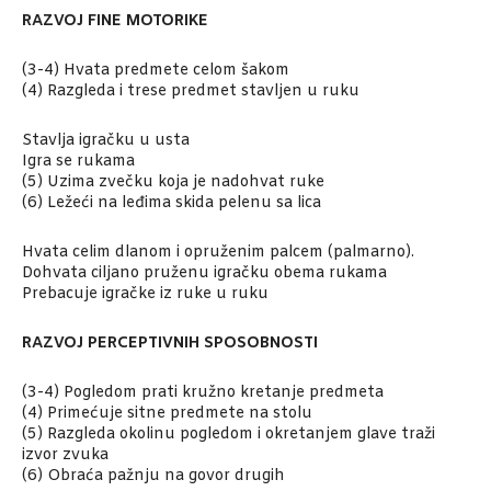
RAZVOJ FINE MOTORIKE
(3-4) Hvata predmete celom šakom
(4) Razgleda i trese predmet stavljen u ruku
Stavlja igračku u usta
Igra se rukama
(5) Uzima zvečku koja je nadohvat ruke
(6) Ležeći na leđima skida pelenu sa lica
Hvata celim dlanom i opruženim palcem (palmarno).
Dohvata ciljano pruženu igračku obema rukama
Prebacuje igračke iz ruke u ruku
RAZVOJ PERCEPTIVNIH SPOSOBNOSTI
(3-4) Pogledom prati kružno kretanje predmeta
(4) Primećuje sitne predmete na stolu
(5) Razgleda okolinu pogledom i okretanjem glave traži
izvor zvuka
(6) Obraća pažnju na govor drugih