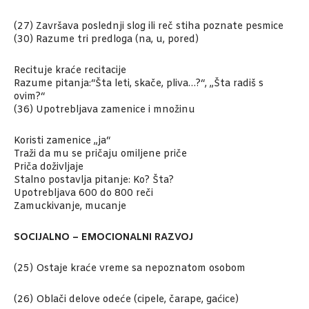
(27) Završava poslednji slog ili reč stiha poznate pesmice
(30) Razume tri predloga (na, u, pored)
Recituje kraće recitacije
Razume pitanja:“Šta leti, skače, pliva…?“, „Šta radiš s
ovim?“
(36) Upotrebljava zamenice i množinu
Koristi zamenice „ja“
Traži da mu se pričaju omiljene priče
Priča doživljaje
Stalno postavlja pitanje: Ko? Šta?
Upotrebljava 600 do 800 reči
Zamuckivanje, mucanje
SOCIJALNO – EMOCIONALNI RAZVOJ
(25) Ostaje kraće vreme sa nepoznatom osobom
(26) Oblači delove odeće (cipele, čarape, gaćice)