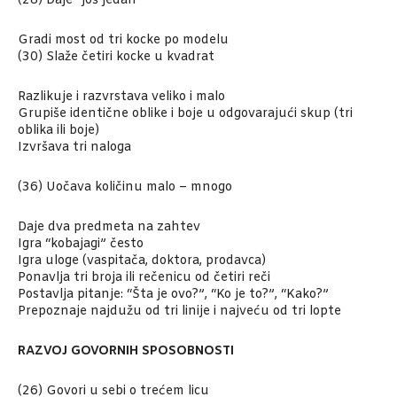
(28) Daje “još jedan”
Gradi most od tri kocke po modelu
(30) Slaže četiri kocke u kvadrat
Razlikuje i razvrstava veliko i malo
Grupiše identične oblike i boje u odgovarajući skup (tri
oblika ili boje)
Izvršava tri naloga
(36) Uočava količinu malo – mnogo
Daje dva predmeta na zahtev
Igra “kobajagi” često
Igra uloge (vaspitača, doktora, prodavca)
Ponavlja tri broja ili rečenicu od četiri reči
Postavlja pitanje: “Šta je ovo?”, “Ko je to?”, “Kako?”
Prepoznaje najdužu od tri linije i najveću od tri lopte
RAZVOJ GOVORNIH SPOSOBNOSTI
(26) Govori u sebi o trećem licu