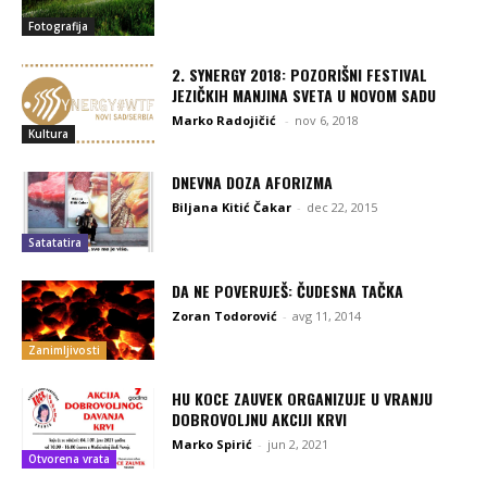
Fotografija
2. SYNERGY 2018: POZORIŠNI FESTIVAL
JEZIČKIH MANJINA SVETA U NOVOM SADU
Marko Radojičić
-
nov 6, 2018
Kultura
DNEVNA DOZA AFORIZMA
Biljana Kitić Čakar
-
dec 22, 2015
Satatatira
DA NE POVERUJEŠ: ČUDESNA TAČKA
Zoran Todorović
-
avg 11, 2014
Zanimljivosti
HU KOCE ZAUVEK ORGANIZUJE U VRANJU
DOBROVOLJNU AKCIJI KRVI
Marko Spirić
-
jun 2, 2021
Otvorena vrata