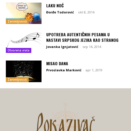
LAKU NOĆ
Đorđe Todorović
-
okt 8, 2014
Zanimljivosti
UPOTREBA AUTENTIČNIH PESAMA U
NASTAVI SRPSKOG JEZIKA KAO STRANOG
Jovanka Ignjatović
-
sep 14, 2014
Otvorena vrata
MISAO DANA
Prvoslavka Marković
-
apr 1, 2019
Zanimljivosti