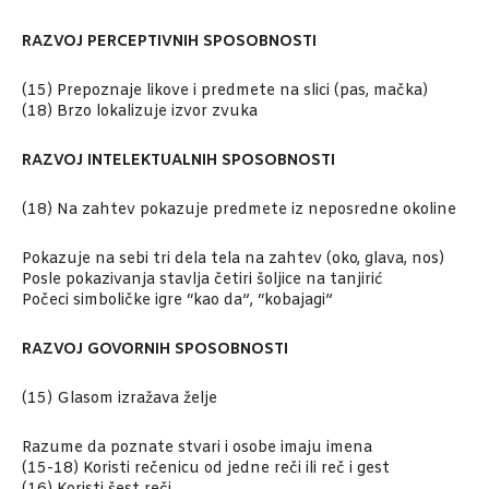
RAZVOJ PERCEPTIVNIH SPOSOBNOSTI
(15) Prepoznaje likove i predmete na slici (pas, mačka)
(18) Brzo lokalizuje izvor zvuka
RAZVOJ INTELEKTUALNIH SPOSOBNOSTI
(18) Na zahtev pokazuje predmete iz neposredne okoline
Pokazuje na sebi tri dela tela na zahtev (oko, glava, nos)
Posle pokazivanja stavlja četiri šoljice na tanjirić
Počeci simboličke igre “kao da”, “kobajagi”
RAZVOJ GOVORNIH SPOSOBNOSTI
(15) Glasom izražava želje
Razume da poznate stvari i osobe imaju imena
(15-18) Koristi rečenicu od jedne reči ili reč i gest