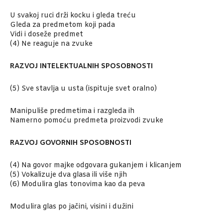
U svakoj ruci drži kocku i gleda treću
Gleda za predmetom koji pada
Vidi i doseže predmet
(4) Ne reaguje na zvuke
RAZVOJ INTELEKTUALNIH SPOSOBNOSTI
(5) Sve stavlja u usta (ispituje svet oralno)
Manipuliše predmetima i razgleda ih
Namerno pomoću predmeta proizvodi zvuke
RAZVOJ GOVORNIH SPOSOBNOSTI
(4) Na govor majke odgovara gukanjem i klicanjem
(5) Vokalizuje dva glasa ili više njih
(6) Modulira glas tonovima kao da peva
Modulira glas po jačini, visini i dužini