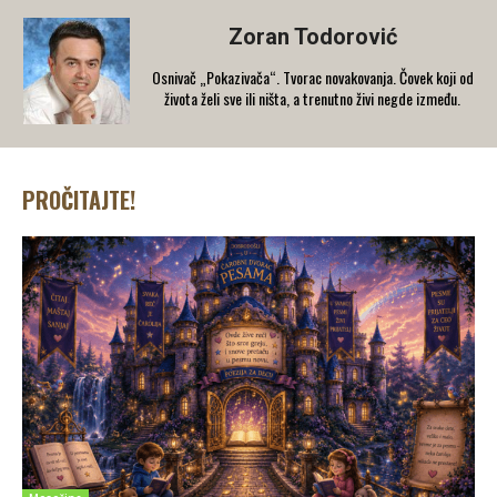
Zoran Todorović
Osnivač „Pokazivača“. Tvorac novakovanja. Čovek koji od
života želi sve ili ništa, a trenutno živi negde između.
PROČITAJTE!