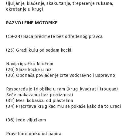
(ljuljanje, klaćenje, skakutanje, treperenje rukama,
okretanje u krug)
RAZVOJ FINE MOTORIKE
(19-24) Baca predmete bez određenog pravca
(25) Gradi kulu od sedam kocki
Navija igračku ključem
(26) Slaže kocke u niz
(30) Oponaša povlačenje crte vodoravno i uspravno
Raspoređuje tri oblika u ram (krug, kvadrat i trougao)
Seče makazama bez preciznosti
(32) Mesi kobasicu od plastelina
(34) Precrtava krug kad mu se pokaže kako da to uradi
(36) Jede viljuškom
Pravi harmoniku od papira