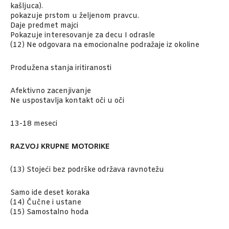
kašljuca).
pokazuje prstom u željenom pravcu.
Daje predmet majci
Pokazuje interesovanje za decu I odrasle
(12) Ne odgovara na emocionalne podražaje iz okoline
Produžena stanja iritiranosti
Afektivno zacenjivanje
Ne uspostavlja kontakt oči u oči
13-18 meseci
RAZVOJ KRUPNE MOTORIKE
(13) Stojeći bez podrške održava ravnotežu
Samo ide deset koraka
(14) Čučne i ustane
(15) Samostalno hoda