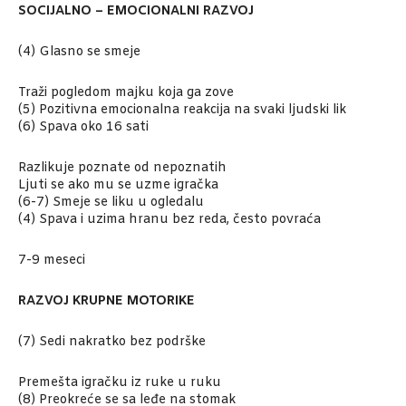
SOCIJALNO – EMOCIONALNI RAZVOJ
(4) Glasno se smeje
Traži pogledom majku koja ga zove
(5) Pozitivna emocionalna reakcija na svaki ljudski lik
(6) Spava oko 16 sati
Razlikuje poznate od nepoznatih
Ljuti se ako mu se uzme igračka
(6-7) Smeje se liku u ogledalu
(4) Spava i uzima hranu bez reda, često povraća
7-9 meseci
RAZVOJ KRUPNE MOTORIKE
(7) Sedi nakratko bez podrške
Premešta igračku iz ruke u ruku
(8) Preokreće se sa leđe na stomak