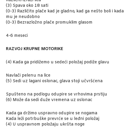
Različiti izrazi lica
(3) Spava oko 18 sati
(0-3) Različito plače kad je gladno, kad ga nešto boli i kada
mu je neudobno
(0-3) Bezrazložno plače promuklim glasom
4-6 meseci
RAZVOJ KRUPNE MOTORIKE
(4) Kada ga pridižemo u sedeći položaj podiže glavu
Navlači pelenu na lice
(5) Sedi uz lagani oslonac, glava stoji učvršćena
Spušteno na podlogu odupire se vrhovima prstiju
(6) Može da sedi duže vremena uz oslonac
Kada ga držimo uspravno odupire se nogama
Kada leži potrbuške prevrće se u leđni položaj
(4) U uspravnom položaju ukršta noge