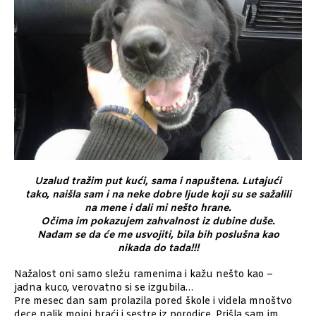
Uzalud tražim put kući, sama i napuštena. Lutajući
tako, naišla sam i na neke dobre ljude koji su se sažalili
na mene i dali mi nešto hrane.
Očima im pokazujem zahvalnost iz dubine duše.
Nadam se da će me usvojiti, bila bih poslušna kao
nikada do tada!!!
Nažalost oni samo sležu ramenima i kažu nešto kao –
jadna kuco, verovatno si se izgubila…
Pre mesec dan sam prolazila pored škole i videla mnoštvo
dece nalik mojoj braći i sestre iz porodice. Prišla sam im