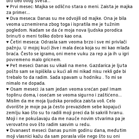
biti deo ovog Sveta…
♥ Prvi mesec: Majka se odlično stara o meni. Zaista je majka
za primer…
♥ Dva meseca: Danas su me odvojili od majke. Ona je bila
veoma uznemirena zbog toga i ispratila me je tužnim
pogledom. Nadam se da će moja nova ljudska porodica
brinuti o meni toliko dobro kao ona.
♥
Četiri meseca: Odrasla sam veoma brzo i sve mi privlači
pažnju. U mojoj kući žive i mala deca koja su mi kao mlađa
braća. Često se igramo, oni mene vuku za rep a ja ih u igri
povremeno malo gricnem.
♥ Pet meseci: Danas su vikali na mene. Gazdarica je ljuta
pošto sam se ispiškila u kući ali mi nikad nisu rekli gde bi
trebalo to da radim. Sada spavam u hodniku . To mi se
nimalo ne dopada.
♥ Osam meseci: Ja sam jedan veoma srećan pas! Imam
toplinu doma, i osećam se veoma sigurno i zaštićeno…
Mislim da me moja ljudska porodica zaista voli. Celo
dvorište je moje pa ja često prevaziđem sebe kopajući
zemlju kao što su to radili moji preci da bi sakrili hranu.
Moji i ne pokušavaju da me nauče novim stvarima pa je
verovatno ovo što radim sasvim u redu.
♥ Dvanaest meseci: Danas punim godinu dana, međutim
moji vlasnici kažu da sam porasla više nego što su oni