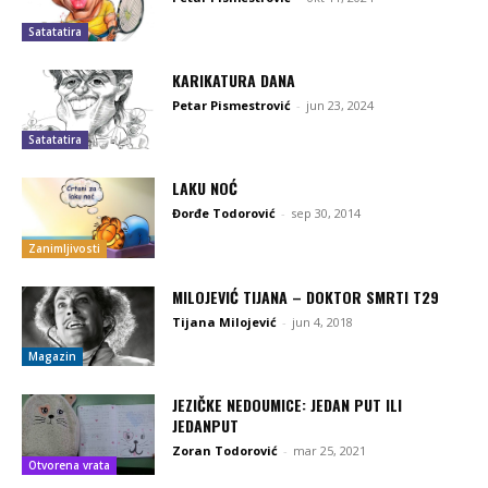
Satatatira
KARIKATURA DANA
Petar Pismestrović
-
jun 23, 2024
Satatatira
LAKU NOĆ
Đorđe Todorović
-
sep 30, 2014
Zanimljivosti
MILOJEVIĆ TIJANA – DOKTOR SMRTI T29
Tijana Milojević
-
jun 4, 2018
Magazin
JEZIČKE NEDOUMICE: JEDAN PUT ILI
JEDANPUT
Zoran Todorović
-
mar 25, 2021
Otvorena vrata