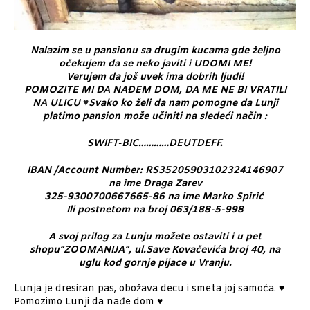
Nalazim se u pansionu sa drugim kucama gde željno
očekujem da se neko javiti i UDOMI ME!
Verujem da još uvek ima dobrih ljudi!
POMOZITE MI DA NAĐEM DOM, DA ME NE BI VRATILI
NA ULICU
♥
Svako ko želi da nam pomogne da Lunji
platimo pansion može učiniti na sledeći način :
SWIFT-BIC…………DEUTDEFF.
IBAN /Account Number: RS35205903102324146907
na ime Draga Zarev
325-9300700667665-86 na ime Marko Spirić
Ili postnetom na broj 063/188-5-998
A svoj prilog za Lunju možete ostaviti i u pet
shopu“ZOOMANIJA“, ul.Save Kovačevića broj 40, na
uglu kod gornje pijace u Vranju.
Lunja je dresiran pas, obožava decu i smeta joj samoća. ♥
Pomozimo Lunji da nađe dom ♥