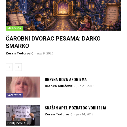
Mesečina
ČAROBNI DVORAC PESAMA: DARKO
SMARKO
Zoran Todorović
-
avg 9, 2026
DNEVNA DOZA AFORIZMA
Branka Milićević
-
jun 29, 2016
Satatatira
SNAŽAN APEL POZNATOG VODITELJA
Zoran Todorović
-
jan 14, 2018
Priključenija