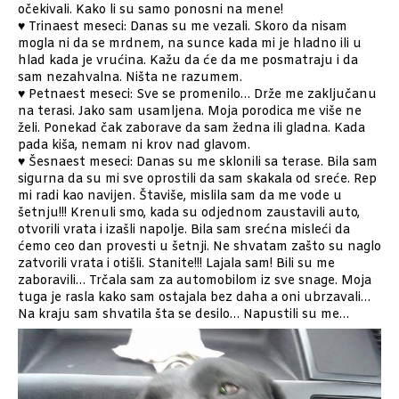
očekivali. Kako li su samo ponosni na mene!
♥ Trinaest meseci: Danas su me vezali. Skoro da nisam
mogla ni da se mrdnem, na sunce kada mi je hladno ili u
hlad kada je vrućina. Kažu da će da me posmatraju i da
sam nezahvalna. Ništa ne razumem.
♥ Petnaest meseci: Sve se promenilo… Drže me zaključanu
na terasi. Jako sam usamljena. Moja porodica me više ne
želi. Ponekad čak zaborave da sam žedna ili gladna. Kada
pada kiša, nemam ni krov nad glavom.
♥ Šesnaest meseci: Danas su me sklonili sa terase. Bila sam
sigurna da su mi sve oprostili da sam skakala od sreće. Rep
mi radi kao navijen. Štaviše, mislila sam da me vode u
šetnju!!! Krenuli smo, kada su odjednom zaustavili auto,
otvorili vrata i izašli napolje. Bila sam srećna misleći da
ćemo ceo dan provesti u šetnji. Ne shvatam zašto su naglo
zatvorili vrata i otišli. Stanite!!! Lajala sam! Bili su me
zaboravili… Trčala sam za automobilom iz sve snage. Moja
tuga je rasla kako sam ostajala bez daha a oni ubrzavali…
Na kraju sam shvatila šta se desilo… Napustili su me…