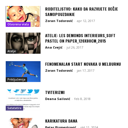
RODITELJSTVO: KAKO DA RAZVIJETE DEČJE
SAMOPOUZDANJE
Zoran Todorović
-
apr 12, 2017
Otvorena vrata
ATELJE: LES DEMONDS INTERIEURS_SOFT
PASTEL ON PAPER_120X80CM_2015
Ana Cvejić
-
jul 26, 2017
Atelje
FENOMENALAN START NOVAKA U MELBURNU
Zoran Todorović
-
jan 17, 2017
Priključenija
TVITERIZMI
Deana Sailović
-
feb 8, 2018
Satatatira
KARIKATURA DANA
Petar Pismestrović
-
okt 11, 2024