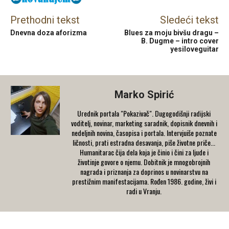
Prethodni tekst
Sledeći tekst
Dnevna doza aforizma
Blues za moju bivšu dragu –
B. Dugme – intro cover
yesiloveguitar
Marko Spirić
Urednik portala "Pokazivač". Dugogodišnji radijski
voditelj, novinar, marketing saradnik, dopisnik dnevnih i
nedeljnih novina, časopisa i portala. Intervjuiše poznate
ličnosti, prati estradna desavanja, piše životne priče...
Humanitarac čija dela koja je činio i čini za ljude i
životinje govore o njemu. Dobitnik je mnogobrojnih
nagrada i priznanja za doprinos u novinarstvu na
prestižnim manifestacijama. Rođen 1986. godine, živi i
radi u Vranju.