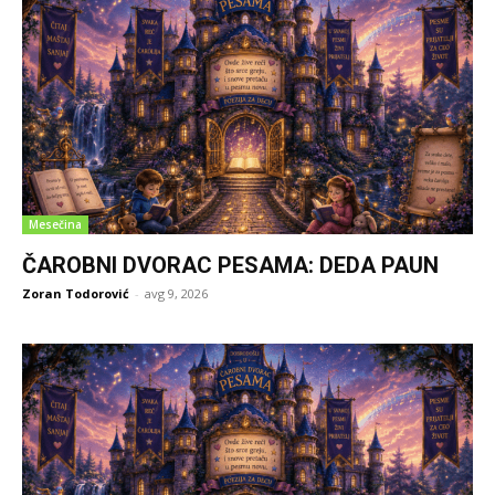
Mesečina
ČAROBNI DVORAC PESAMA: DEDA PAUN
Zoran Todorović
-
avg 9, 2026