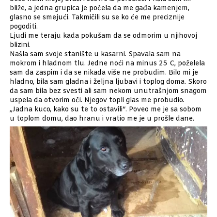
bliže, a jedna grupica je počela da me gađa kamenjem,
glasno se smejući. Takmičili su se ko će me preciznije
pogoditi.
Ljudi me teraju kada pokušam da se odmorim u njihovoj
blizini.
Našla sam svoje stanište u kasarni. Spavala sam na
mokrom i hladnom tlu. Jedne noći na minus 25 C, poželela
sam da zaspim i da se nikada više ne probudim. Bilo mi je
hladno, bila sam gladna i željna ljubavi i toplog doma. Skoro
da sam bila bez svesti ali sam nekom unutrašnjom snagom
uspela da otvorim oči. Njegov topli glas me probudio.
„Jadna kuco, kako su te to ostavili“. Poveo me je sa sobom
u toplom domu, dao hranu i vratio me je u prošle dane.