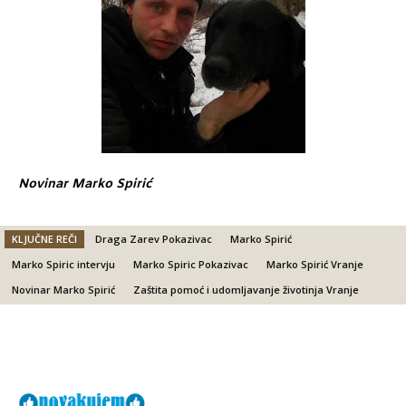
Novinar Marko Spirić
KLJUČNE REČI
Draga Zarev Pokazivac
Marko Spirić
Marko Spiric intervju
Marko Spiric Pokazivac
Marko Spirić Vranje
Novinar Marko Spirić
Zaštita pomoć i udomljavanje životinja Vranje
Facebook
X
Email