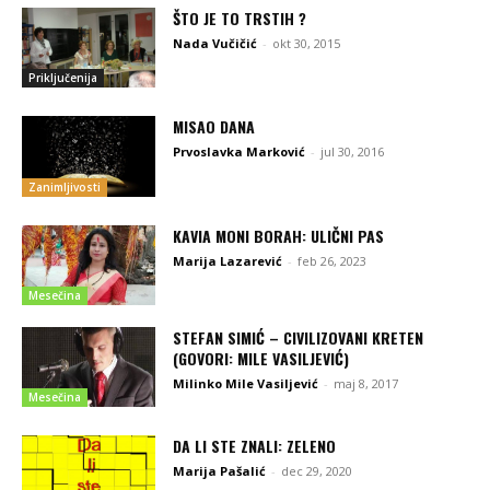
ŠTO JE TO TRSTIH ?
Nada Vučičić
-
okt 30, 2015
Priključenija
MISAO DANA
Prvoslavka Marković
-
jul 30, 2016
Zanimljivosti
KAVIA MONI BORAH: ULIČNI PAS
Marija Lazarević
-
feb 26, 2023
Mesečina
STEFAN SIMIĆ – CIVILIZOVANI KRETEN
(GOVORI: MILE VASILJEVIĆ)
Milinko Mile Vasiljević
-
maj 8, 2017
Mesečina
DA LI STE ZNALI: ZELENO
Marija Pašalić
-
dec 29, 2020