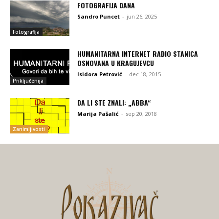
FOTOGRAFIJA DANA
Sandro Puncet
-
jun 26, 2025
Fotografija
HUMANITARNA INTERNET RADIO STANICA
OSNOVANA U KRAGUJEVCU
Isidora Petrović
-
dec 18, 2015
Priključenija
DA LI STE ZNALI: „ABBA“
Marija Pašalić
-
sep 20, 2018
Zanimljivosti