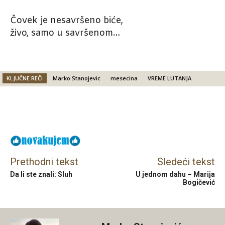
Čovek je nesavršeno biće,
živo, samo u savršenom…
KLJUČNE REČI
Marko Stanojevic
mesecina
VREME LUTANJA
Facebook
X
Email
Prethodni tekst
Sledeći tekst
Da li ste znali: Sluh
U jednom dahu – Marija
Bogičević