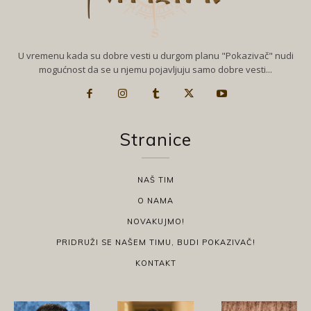
U vremenu kada su dobre vesti u durgom planu "Pokazivač" nudi
mogućnost da se u njemu pojavljuju samo dobre vesti...
Stranice
NAŠ TIM
O NAMA
NOVAKUJMO!
PRIDRUŽI SE NAŠEM TIMU, BUDI POKAZIVAČ!
KONTAKT