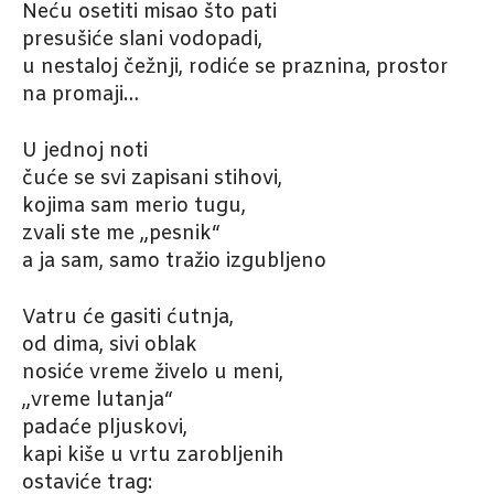
Neću osetiti misao što pati
presušiće slani vodopadi,
u nestaloj čežnji, rodiće se praznina, prostor
na promaji…
U jednoj noti
čuće se svi zapisani stihovi,
kojima sam merio tugu,
zvali ste me „pesnik“
a ja sam, samo tražio izgubljeno
Vatru će gasiti ćutnja,
od dima, sivi oblak
nosiće vreme živelo u meni,
„vreme lutanja“
padaće pljuskovi,
kapi kiše u vrtu zarobljenih
ostaviće trag: