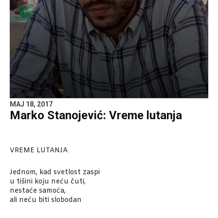
MAJ 18, 2017
Marko Stanojević: Vreme lutanja
VREME LUTANJA
Jednom, kad svetlost zaspi
u tišini koju neću čuti,
nestaće samoća,
ali neću biti slobodan