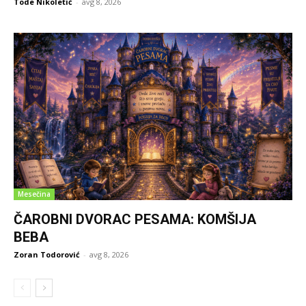
Tode Nikoletić
-
avg 8, 2026
Mesečina
ČAROBNI DVORAC PESAMA: KOMŠIJA
BEBA
Zoran Todorović
-
avg 8, 2026