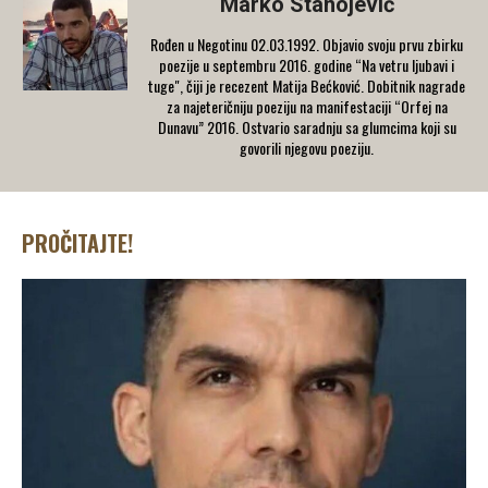
Marko Stanojević
Rođen u Negotinu 02.03.1992. Objavio svoju prvu zbirku
poezije u septembru 2016. godine “Na vetru ljubavi i
tuge", čiji je recezent Matija Bećković. Dobitnik nagrade
za najeteričniju poeziju na manifestaciji “Orfej na
Dunavu” 2016. Ostvario saradnju sa glumcima koji su
govorili njegovu poeziju.
PROČITAJTE!