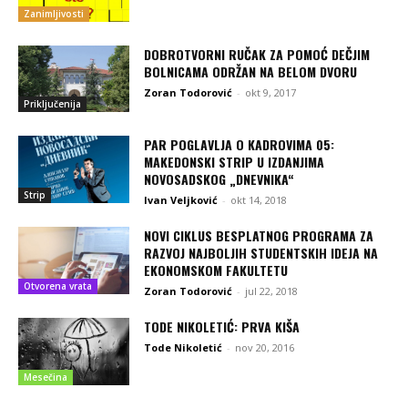
Zanimljivosti
DOBROTVORNI RUČAK ZA POMOĆ DEČJIM
BOLNICAMA ODRŽAN NA BELOM DVORU
Zoran Todorović
-
okt 9, 2017
Priključenija
PAR POGLAVLJA O KADROVIMA 05:
MAKEDONSKI STRIP U IZDANJIMA
NOVOSADSKOG „DNEVNIKA“
Strip
Ivan Veljković
-
okt 14, 2018
NOVI CIKLUS BESPLATNOG PROGRAMA ZA
RAZVOJ NAJBOLJIH STUDENTSKIH IDEJA NA
EKONOMSKOM FAKULTETU
Otvorena vrata
Zoran Todorović
-
jul 22, 2018
TODE NIKOLETIĆ: PRVA KIŠA
Tode Nikoletić
-
nov 20, 2016
Mesečina