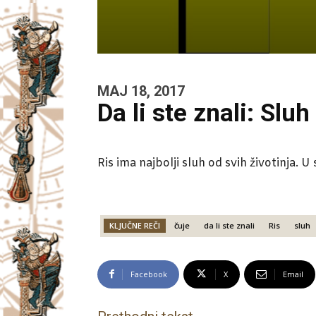
MAJ 18, 2017
Da li ste znali: Sluh
Ris ima najbolji sluh od svih životinja. U
KLJUČNE REČI
čuje
da li ste znali
Ris
sluh
Facebook
X
Email