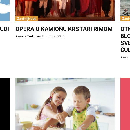
Zanimljivosti
Zanim
UDI
OPERA U KAMIONU KRSTARI RIMOM
OT
BL
Zoran Todorović
-
jul 18, 2025
SV
ČU
Zoran