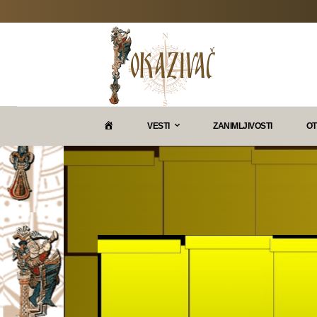
P
VESTI
ZANIMLJIVOSTI
OT
O
K
A
Z