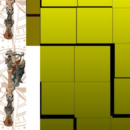
I
V
A
Č