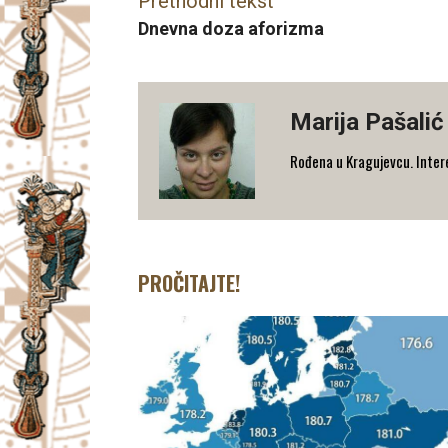
Prethodni tekst
Dnevna doza aforizma
Marija Pašalić
​Rođena u Kragujevcu. Interes
PROČITAJTE!