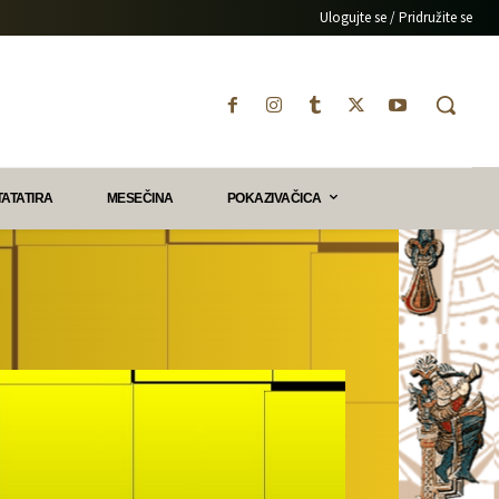
Ulogujte se / Pridružite se
TATATIRA
MESEČINA
POKAZIVAČICA