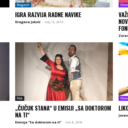
Magazin
Otvo
IGRA RAZVIJA RADNE NAVIKE
VAŽ
NOV
Dragana Joksić
-
maj 12, 2014
FON
Zoran
Film
Otvo
„ČUČUK STANA“ U EMISIJI „SA DOKTOROM
LIK
NA TI“
Jovan
Emisija “Sa doktorom na ti”
-
nov 8, 2018