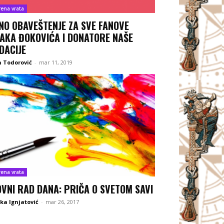
rena vrata
NO OBAVEŠTENJE ZA SVE FANOVE
AKA ĐOKOVIĆA I DONATORE NAŠE
DACIJE
 Todorović
-
mar 11, 2019
rena vrata
OVNI RAD DANA: PRIČA O SVETOM SAVI
ka Ignjatović
-
mar 26, 2017