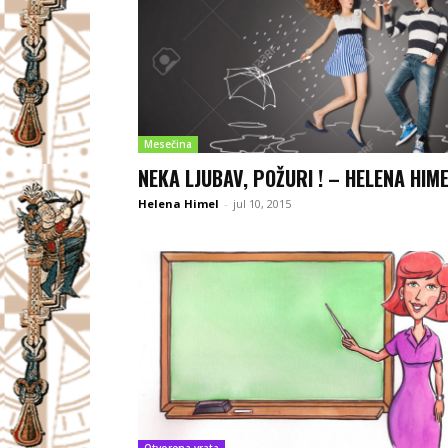
Mesečina
NEKA LJUBAV, POŽURI ! – HELENA HIM
Helena Himel
-
jul 10, 2015
Otvorena vrata