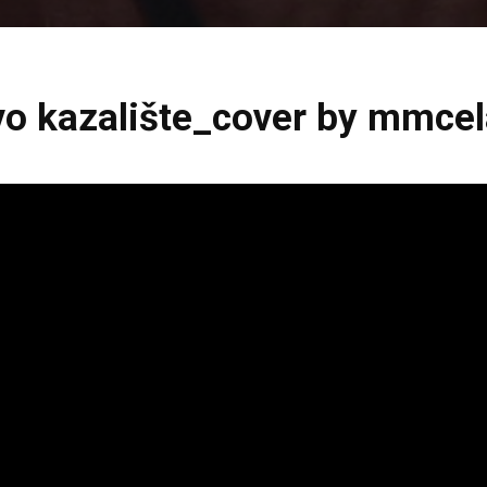
vo kazalište_cover by mmce