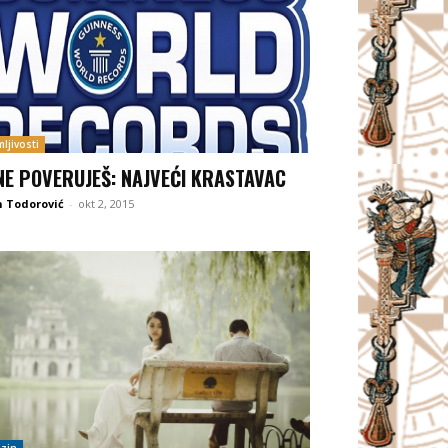
ljivosti
NE POVERUJEŠ: NAJVEĆI KRASTAVAC
 Todorović
-
okt 2, 2015
zin