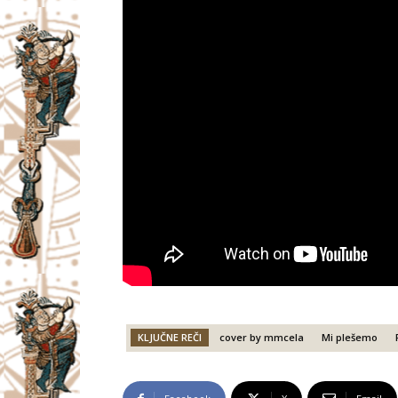
KLJUČNE REČI
cover by mmcela
Mi plešemo