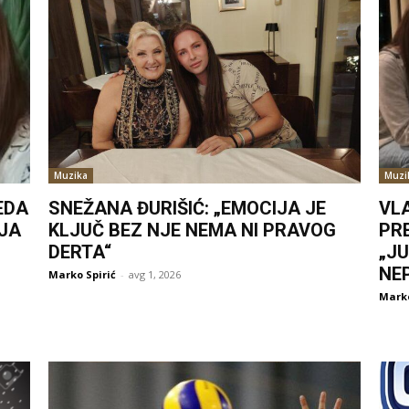
Muzika
Muzi
EDA
SNEŽANA ĐURIŠIĆ: „EMOCIJA JE
VL
JA
KLJUČ BEZ NJE NEMA NI PRAVOG
PR
DERTA“
„J
NE
Marko Spirić
-
avg 1, 2026
Marko