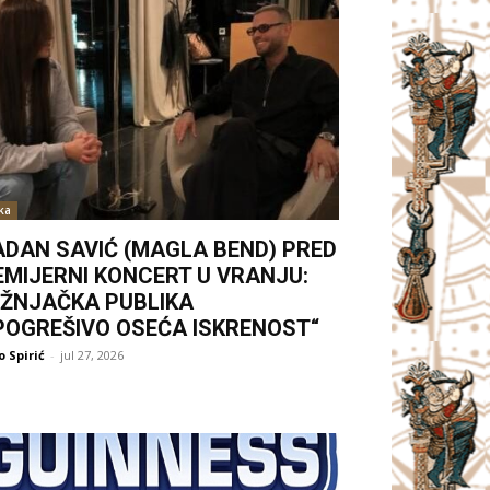
ka
ADAN SAVIĆ (MAGLA BEND) PRED
EMIJERNI KONCERT U VRANJU:
UŽNJAČKA PUBLIKA
POGREŠIVO OSEĆA ISKRENOST“
 Spirić
-
jul 27, 2026