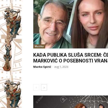
Muzika
KADA PUBLIKA SLUŠA SRCEM: Č
MARKOVIĆ O POSEBNOSTI VRAN
Marko Spirić
-
avg 1, 2026