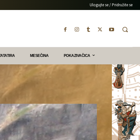
Ulogujte se / Pridružite se
TATATIRA
MESEČINA
POKAZIVAČICA