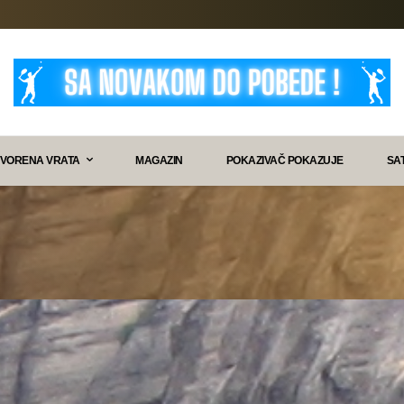
VORENA VRATA
MAGAZIN
POKAZIVAČ POKAZUJE
SA