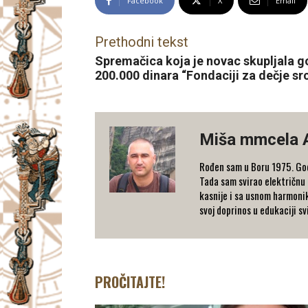
Facebook
X
Email
Prethodni tekst
Spremačica koja je novac skupljala g
200.000 dinara “Fondaciji za dečje sr
Miša mmcela 
Rođen sam u Boru 1975. Godi
Tada sam svirao električnu 
kasnije i sa usnom harmonik
svoj doprinos u edukaciji sv
PROČITAJTE!