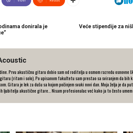
Viber
ReddIt
odinama donirala je
Veće stipendije za niš
ce”
Acoustic
ne. Prvu akustičnu gitaru dobio sam od roditelja u osmom razredu osnovne ško
gitaru (ritam i solo). Po upisanom fakultetu sam prestao sa sviranjem da bih
om. Gitara je lek za dušu sa kojom počinjem svaki novi dan. Moja želja je da 
ih ljubitelja akustične gitare... Nisam profesionalac već kako ja to često umem