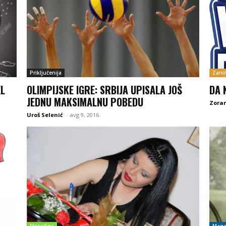
Priključenija
Zanim
EL
OLIMPIJSKE IGRE: SRBIJA UPISALA JOŠ
DA 
JEDNU MAKSIMALNU POBEDU
Zoran
Uroš Selenić
-
avg 9, 2016
Mesečina
Maga