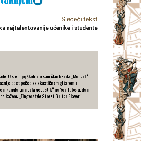
Sledeći tekst
ke najtalentovanije učenike i studente
le. U srednjoj školi bio sam član benda „Mocart“.
 kasnije opet počeo sa akustičnom gitarom a
putem kanala „mmcela acoustik“ na You Tube-u, dam
 da kažem: „Fingerstyle Street Guitar Player“...