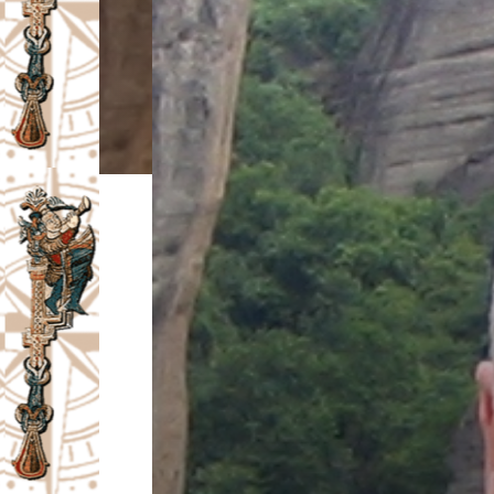
I
V
A
Č