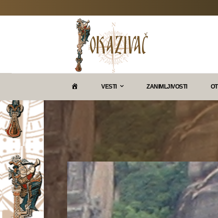
P
VESTI
ZANIMLJIVOSTI
OT
O
K
A
Z