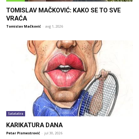
TOMISLAV MAČKOVIĆ: KAKO SE TO SVE
VRAĆA
Tomislav Mačković
-
avg 1, 2026
Satatatira
KARIKATURA DANA
Petar Pismestrović
-
jul 30, 2026