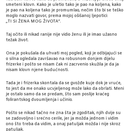
smeteni klovn. Kako je uletio tako je pao na koljena, kako
je pao na koljena tako je promumlao, nečim što bi se teško
moglo nazvati govor, prema mojoj ošišanoj ljepotici:
„TI SI ŽENA MOG ŽIVOTA“.
Taj očito ili nikad ranije nije vidio ženu ili je imao užasno
težak život.
Ona je pokušala da uhvati moj pogled, koji je odbijajući se
o silna ogledala završavao na robusnom donjem dijelu
frizerke i pošto se nisam čak ni zacrvenio skužila je da ja
nisam klovn njene budućnosti.
Tada je i frizerka skontala da se gvožđe kuje dok je vruće,
to jest da me onako ucvjeljenog može lako da obrlati. Meni
je ostalo samo da se predam, što sam poslije kraćeg
folirantskog dvoumljenja i učinio.
Pošto se nikad tačno ne zna šta je zgoditak, njih dvije su
se zadovoljno i srećno cerile, jer ja možda jednom i vidim
ono što treba da vidim, a onaj patuljak možda i nije skroz
patuljak.