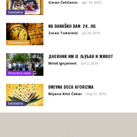
Goran Ćeličanin
-
apr 14, 2022
Satatatira
NA DANAŠNJI DAN: 24. JUL
Zoran Todorović
-
jul 24, 2019
Zanimljivosti
ДНЕВНИК ИМ ЈЕ ЉУБАВ И ЖИВОТ
Miloš Ignjatović
-
jun 2, 2016
Otvorena vrata
DNEVNA DOZA AFORIZMA
Biljana Kitić Čakar
-
maj 31, 2016
Satatatira