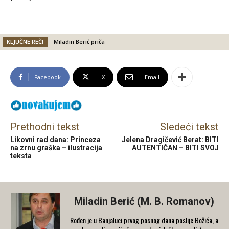
KLJUČNE REČI
Miladin Berić priča
Facebook
X
Email
Prethodni tekst
Sledeći tekst
Likovni rad dana: Princeza
Jelena Dragičević Berat: BITI
na zrnu graška – ilustracija
AUTENTIČAN – BITI SVOJ
teksta
Miladin Berić (M. B. Romanov)
Rođen je u Banjaluci prvog posnog dana poslije Božića, a