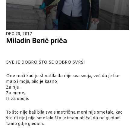
DEC 23, 2017
Miladin Berić priča
SVE JE DOBRO ŠTO SE DOBRO SVRŠI
One noći kad je shvatila da nije sva svoja, već da je bar
malo i moja, bilo je kasno.
Za nju.
Za mene.
Ili za oboje.
To što nije baš bila sva simetrična meni nije smetalo, kao
što ni njoj nije smetalo što je imam običaj da ne gledam
tamo gdje gledam.