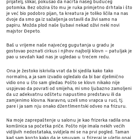
prijatelj, slikar, pokušao da nacrta našeg budućeg
potomka. Bez obzira što mu je ruka primjetno drhtala i što
je već bio podobro pijan, ta kreatura je toliko ličila na nas
dvoje da smo ga iz sažaljenja ostavili da živi samo na
papiru. Možda plod naše ljubavi nekad oživi neki novi
majstor Đepeto.
Baš u vrijeme naše najvećeg gugutanja u gradu je
gostovao poznati cirkus i njihov najbolji klovn – patuljak je
pao u sevdah kad nas je ugledao u trećem redu.
Ona je žestoko iskrivila vrat da bi sjedila kako tako
normalno, a ja sam izvadio ogledalo da bi bar djelimično
vidio ono u što sam gledao. Pošto se klovn nikako nije
uspjevao da povrati od smijeha, mi smo ljubazno zamoljeni
da uz adekvatnu odštetu napustimo predstavu ili da
zamjenimo klovna. Naravno, uzeli smo vrapca u ruci, tj.
pare i ja sam nju onako džentlmentski odveo na frizuru.
Na moje zaprepaštenje u salonu je kao frizerka radila ona
komšinica sa početka priče. Pošto nije imala nekih većih
vidljivih nedostataka, svidjela mi se na prvi pogled. Taman
kad sam konto kako da je smuvam, u frizeraj je uletio onaj