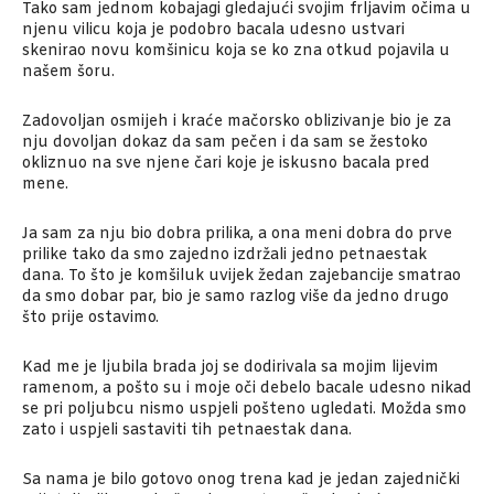
Tako sam jednom kobajagi gledajući svojim frljavim očima u
njenu vilicu koja je podobro bacala udesno ustvari
skenirao novu komšinicu koja se ko zna otkud pojavila u
našem šoru.
Zadovoljan osmijeh i kraće mačorsko oblizivanje bio je za
nju dovoljan dokaz da sam pečen i da sam se žestoko
okliznuo na sve njene čari koje je iskusno bacala pred
mene.
Ja sam za nju bio dobra prilika, a ona meni dobra do prve
prilike tako da smo zajedno izdržali jedno petnaestak
dana. To što je komšiluk uvijek žedan zajebancije smatrao
da smo dobar par, bio je samo razlog više da jedno drugo
što prije ostavimo.
Kad me je ljubila brada joj se dodirivala sa mojim lijevim
ramenom, a pošto su i moje oči debelo bacale udesno nikad
se pri poljubcu nismo uspjeli pošteno ugledati. Možda smo
zato i uspjeli sastaviti tih petnaestak dana.
Sa nama je bilo gotovo onog trena kad je jedan zajednički