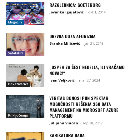
RAZGLEDNICA: GOETEBORG
Jovanka Ignjatović
-
okt 1, 2014
Magazin
DNEVNA DOZA AFORIZMA
Branka Milićević
-
jan 31, 2018
Satatatira
„USPEH ZA ŠEST NEDELJA, ILI VRAĆAMO
NOVAC!“
Ivan Veljković
-
mar 27, 2024
Pokazivačica
VERITAS DONOSI PUN SPEKTAR
MOGUĆNOSTI REŠENJA 360 DATA
MANAGEMENT NA MICROSOFT AZURE
PLATFORMU
Priključenija
Julijana Vincan
-
sep 30, 2017
KARIKATURA DANA