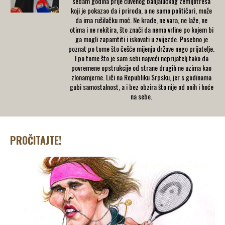
sedam godina prije čuvenog banjalučkog zemljotresa
koji je pokazao da i priroda, a ne samo političari, može
da ima rušilačku moć. Ne krade, ne vara, ne laže, ne
otima i ne rekitira, što znači da nema vrline po kojem bi
ga mogli zapamtiti i iskovati u zvijezde. Posebno je
poznat po tome što češće mijenja države nego prijatelje.
I po tome što je sam sebi najveći neprijatelj tako da
povremene opstrukcije od strane drugih ne uzima kao
zlonamjerne. Liči na Republiku Srpsku, jer s godinama
gubi samostalnost, a i bez obzira što nije od onih i hoće
na sebe.
PROČITAJTE!