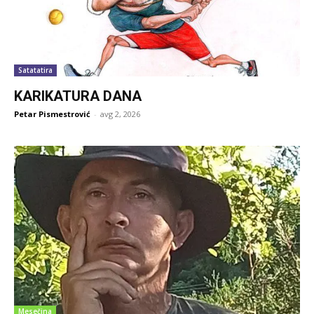
Satatatira
KARIKATURA DANA
Petar Pismestrović
-
avg 2, 2026
Mesečina