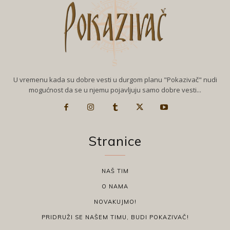
U vremenu kada su dobre vesti u durgom planu "Pokazivač" nudi
mogućnost da se u njemu pojavljuju samo dobre vesti...
Stranice
NAŠ TIM
O NAMA
NOVAKUJMO!
PRIDRUŽI SE NAŠEM TIMU, BUDI POKAZIVAČ!