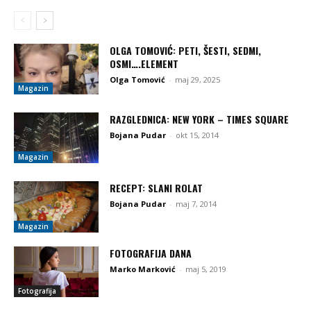
OLGA TOMOVIĆ: PETI, ŠESTI, SEDMI,
OSMI….ELEMENT
Olga Tomović
-
maj 29, 2025
Magazin
RAZGLEDNICA: NEW YORK – TIMES SQUARE
Bojana Pudar
-
okt 15, 2014
Magazin
RECEPT: SLANI ROLAT
Bojana Pudar
-
maj 7, 2014
Magazin
FOTOGRAFIJA DANA
Marko Marković
-
maj 5, 2019
Fotografija