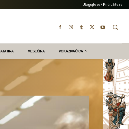
Ulogujte se / Pridružite se
TATATIRA
MESEČINA
POKAZIVAČICA