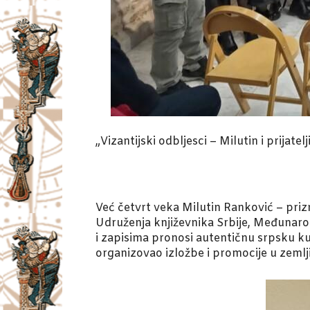
„Vizantijski odbljesci – Milutin i prijatelj
Već četvrt veka Milutin Ranković – prizn
Udruženja književnika Srbije, Međunar
i zapisima pronosi autentičnu srpsku kul
organizovao izložbe i promocije u zemlji