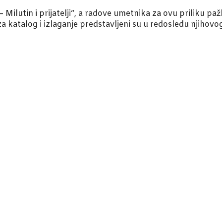
– Milutin i prijatelji“, a radove umetnika za ovu priliku paž
katalog i izlaganje predstavljeni su u redosledu njihovog p