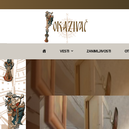
P
VESTI
ZANIMLJIVOSTI
OT
O
K
A
Z