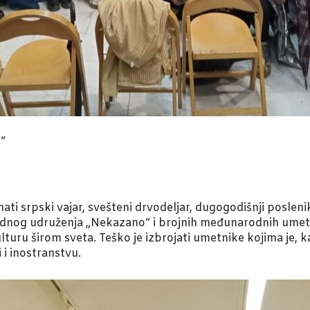
i“
ati srpski vajar, svešteni drvodeljar, dugogodišnji posleni
odnog udruženja „Nekazano“ i brojnih međunarodnih umetn
turu širom sveta. Teško je izbrojati umetnike kojima je, k
 i inostranstvu.