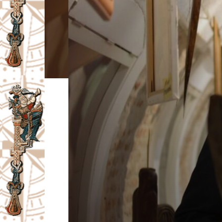
I
V
A
Č