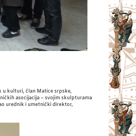
k u kulturi, član Matice srpske,
ičkih asocijacija – svojim skulpturama
ao urednik i umetnički direktor,