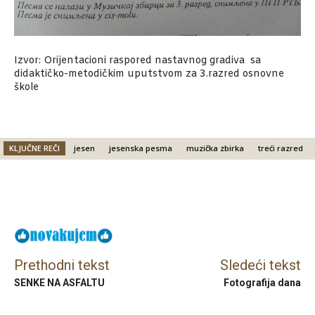
Izvor: Orijentacioni raspored nastavnog gradiva sa
didaktičko-metodičkim uputstvom za 3.razred osnovne
škole
KLJUČNE REČI
jesen
jesenska pesma
muzička zbirka
treći razred
Facebook
X
Email
Prethodni tekst
Sledeći tekst
SENKE NA ASFALTU
Fotografija dana