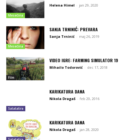
Helena Himel
-
jan 29, 2020
Mesečina
SANJA TRNINIĆ: PREVARA
Sanja Trninić
-
maj 26, 2019
Mesečina
VIDEO IGRE: FARMING SIMULATOR 19
Mihailo Todorović
-
dec 17, 2018
Film
KARIKATURA DANA
Nikola Dragaš
-
feb 20, 2016
Satatatira
KARIKATURA DANA
Nikola Dragaš
-
jan 28, 2020
Satatatira