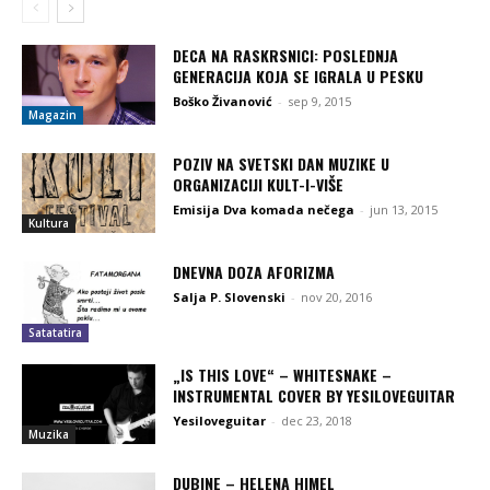
DECA NA RASKRSNICI: POSLEDNJA
GENERACIJA KOJA SE IGRALA U PESKU
Boško Živanović
-
sep 9, 2015
Magazin
POZIV NA SVETSKI DAN MUZIKE U
ORGANIZACIJI KULT-I-VIŠE
Emisija Dva komada nečega
-
jun 13, 2015
Kultura
DNEVNA DOZA AFORIZMA
Salja P. Slovenski
-
nov 20, 2016
Satatatira
„IS THIS LOVE“ – WHITESNAKE –
INSTRUMENTAL COVER BY YESILOVEGUITAR
Yesiloveguitar
-
dec 23, 2018
Muzika
DUBINE – HELENA HIMEL