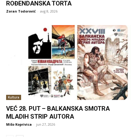
ROĐENDANSKA TORTA
Zoran Todorović
-
avg 8, 2026
Kultura
VEĆ 28. PUT – BALKANSKA SMOTRA
MLADIH STRIP AUTORA
Mišo Koprivica
-
jun 27, 2026