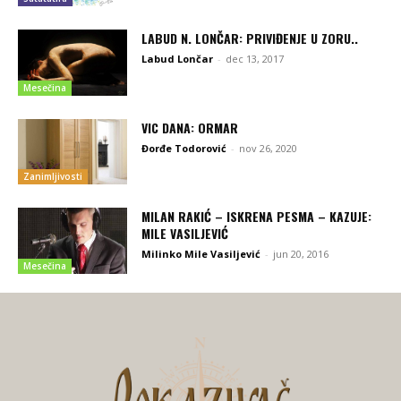
LABUD N. LONČAR: PRIVIĐENJE U ZORU..
Labud Lončar
-
dec 13, 2017
Mesečina
VIC DANA: ORMAR
Đorđe Todorović
-
nov 26, 2020
Zanimljivosti
MILAN RAKIĆ – ISKRENA PESMA – KAZUJE:
MILE VASILJEVIĆ
Milinko Mile Vasiljević
-
jun 20, 2016
Mesečina