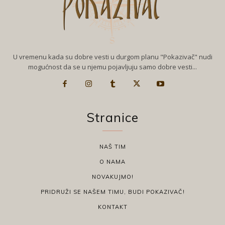
U vremenu kada su dobre vesti u durgom planu "Pokazivač" nudi
mogućnost da se u njemu pojavljuju samo dobre vesti...
Stranice
NAŠ TIM
O NAMA
NOVAKUJMO!
PRIDRUŽI SE NAŠEM TIMU, BUDI POKAZIVAČ!
KONTAKT