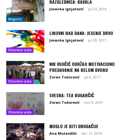
RAZGLEDNICA: KAVALA
Jovanka Ignjatović
-
jul 23, 2014
Magazin
LIKOVNI RAD DANA: JESENJE DRVO
Jovanka Ignjatović
-
jul 30, 2017
Otvorena vrata
NIK VUJIČIĆ ODRŽAO MOTIVACIONO
PREDAVANJE NA BELOM DVORU
Zoran Todorović
-
jul 8, 2017
Otvorena vrata
SVESKA: TEA BUGARČIĆ
Zoran Todorović
-
nov 8, 2019
Otvorena vrata
MOGLO JE BITI DRUGAČIJE
Ana Mutavdžić
-
dec 17, 2014