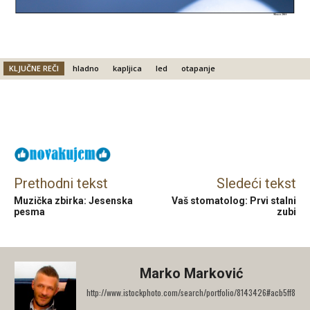
KLJUČNE REČI
hladno
kapljica
led
otapanje
Facebook
X
Email
Prethodni tekst
Sledeći tekst
Muzička zbirka: Jesenska
Vaš stomatolog: Prvi stalni
pesma
zubi
Marko Marković
http://www.istockphoto.com/search/portfolio/8143426#acb5ff8