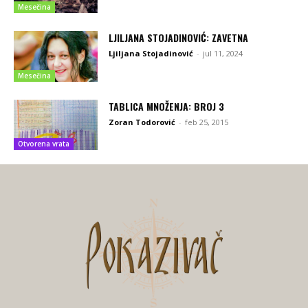
Mesečina
LJILJANA STOJADINOVIĆ: ZAVETNA
Ljiljana Stojadinović
-
jul 11, 2024
Mesečina
TABLICA MNOŽENJA: BROJ 3
Zoran Todorović
-
feb 25, 2015
Otvorena vrata