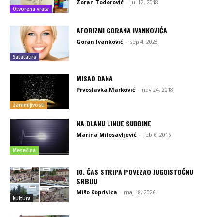
Zoran Todorović
-
jul 12, 2018
Otvorena vrata
AFORIZMI GORANA IVANKOVIĆA
Goran Ivanković
-
sep 4, 2023
Satatatira
MISAO DANA
Prvoslavka Marković
-
nov 24, 2018
Zanimljivosti
NA DLANU LINIJE SUDBINE
Marina Milosavljević
-
feb 6, 2016
Mesečina
10. ČAS STRIPA POVEZAO JUGOISTOČNU
SRBIJU
Mišo Koprivica
-
maj 18, 2026
Kultura