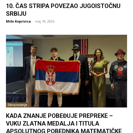
10. ČAS STRIPA POVEZAO JUGOISTOČNU
SRBIJU
Mišo Koprivica
-
maj 18, 2026
Obrazovanje
KADA ZNANJE POBEĐUJE PREPREKE –
VUKU ZLATNA MEDALJA I TITULA
APSOLUTNOG POBEDNIKA MATEMATIČKE