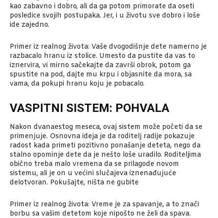
kao zabavno i dobro, ali da ga potom primorate da oseti
posledice svojih postupaka. Jer, i u životu sve dobro i loše
ide zajedno.
Primer iz realnog života: Vaše dvogodišnje dete namerno je
razbacalo hranu iz stolice. Umesto da pustite da vas to
iznervira, vi mirno sačekajte da završi obrok, potom ga
spustite na pod, dajte mu krpu i objasnite da mora, sa
vama, da pokupi hranu koju je pobacalo.
VASPITNI SISTEM: POHVALA
Nakon dvanaestog meseca, ovaj sistem može početi da se
primenjuje. Osnovna ideja je da roditelj radije pokazuje
radost kada primeti pozitivno ponašanje deteta, nego da
stalno opominje dete da je nešto loše uradilo. Roditeljima
obično treba malo vremena da se prilagode novom
sistemu, ali je on u većini slučajeva iznenađujuće
delotvoran. Pokušajte, ništa ne gubite
Primer iz realnog života: Vreme je za spavanje, a to znači
borbu sa vašim detetom koje nipošto ne želi da spava.