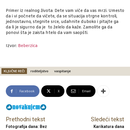
Primer iz realnog života: Dete vam viče da vas mrzi. Umesto
da i vi počnete da vičete, da se situacija otrgne kontroli,
jednostavno, stegnite srce, udahnite duboko i pitajte ga
da li je sigurno da je to želelo da kaže. Zamolite ga da
ponovi šta je zaista htelo da vam saopšti.
Izvor:
Beberzica
KLJUČNE REČI
roditeljstvo
vaspitanje
Facebook
X
Email
Prethodni tekst
Sledeći tekst
Fotografija dana: Bez
Karikatura dana