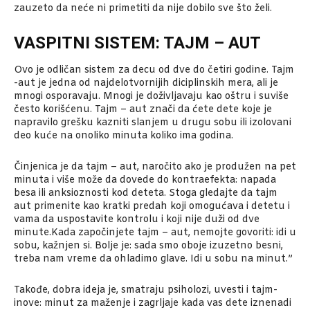
zauzeto da neće ni primetiti da nije dobilo sve što želi.
VASPITNI SISTEM: TAJM – AUT
Ovo je odličan sistem za decu od dve do četiri godine. Tajm
-aut je jedna od najdelotvornijih diciplinskih mera, ali je
mnogi osporavaju. Mnogi je doživljavaju kao oštru i suviše
često korišćenu. Tajm – aut znači da ćete dete koje je
napravilo grešku kazniti slanjem u drugu sobu ili izolovani
deo kuće na onoliko minuta koliko ima godina.
Činjenica je da tajm – aut, naročito ako je produžen na pet
minuta i više može da dovede do kontraefekta: napada
besa ili anksioznosti kod deteta. Stoga gledajte da tajm
aut primenite kao kratki predah koji omogućava i detetu i
vama da uspostavite kontrolu i koji nije duži od dve
minute.Kada započinjete tajm – aut, nemojte govoriti: idi u
sobu, kažnjen si. Bolje je: sada smo oboje izuzetno besni,
treba nam vreme da ohladimo glave. Idi u sobu na minut.”
Takođe, dobra ideja je, smatraju psiholozi, uvesti i tajm-
inove: minut za maženje i zagrljaje kada vas dete iznenadi