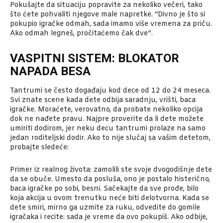
Pokušajte da situaciju popravite za nekoliko večeri, tako
što ćete pohvaliti njegove male napretke. “Divno je što si
pokupio igračke odmah, sada imamo više vremena za priču.
Ako odmah legneš, pročitaćemo čak dve”.
VASPITNI SISTEM: BLOKATOR
NAPADA BESA
Tantrumi se često događaju kod dece od 12 do 24 meseca.
Svi znate scene kada dete odbija saradnju, vrišti, baca
igračke. Moraćete, verovatno, da probate nekoliko opcija
dok ne nađete pravu. Najpre proverite da li dete možete
umiriti dodirom, jer neku decu tantrumi prolaze na samo
jedan roditeljski dodir. Ako to nije slučaj sa vašim detetom,
probajte sledeće:
Primer iz realnog života: zamolili ste svoje dvogodišnje dete
da se obuče. Umesto da posluša, ono je postalo histerično,
baca igračke po sobi, besni. Sačekajte da sve prođe, bilo
koja akcija u ovom trenutku neće biti delotvorna. Kada se
dete smiri, mirno ga uzmite za ruku, odvedite do gomile
igračaka i recite: sada je vreme da ovo pokupiš. Ako odbije,