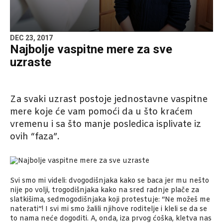
DEC 23, 2017
Najbolje vaspitne mere za sve
uzraste
Za svaki uzrast postoje jednostavne vaspitne
mere koje će vam pomoći da u što kraćem
vremenu i sa što manje posledica isplivate iz
ovih “faza”.
Svi smo mi videli: dvogodišnjaka kako se baca jer mu nešto
nije po volji, trogodišnjaka kako na sred radnje plače za
slatkišima, sedmogodišnjaka koji protestuje: “Ne možeš me
naterati”! I svi mi smo žalili njihove roditelje i kleli se da se
to nama neće dogoditi. A, onda, iza prvog ćoška, kletva nas