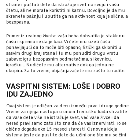
strane i puštati dete da istražuje svet na svoju i vašu
štetu, ali ne morate koristiti ni kaznu. Dovoljno je da mu
skrenete pažnju i uputite ga na aktivnost koja je slična, a
bezopasna.
Primer iz realnog života: vaša beba dohvatila je staklenu
čašu i sprema se da je baci. Vi ćete mu uzeti čašu
ponavljajući da to može biti opasno, fizički ga skloniti u
sasvim drugi kraj stana i tu mu ponuditi drugu vrstu
zabave: igru bezopasnim podmetačima, slikovnicu,
igračku… Nudićete mu alternative dok ga jedna ne
okupira. Za to vreme, objašnjavaćete mu zašto to radite.
VASPITNI SISTEM: LOŠE I DOBRO
IDU ZAJEDNO
Ovaj sistem je odličan za decu između prve i druge godine.
Vreme za njega nastupa u onom trenutku kada shvatite
da vaše dete više ne istražuje svet, već vaše živce i da
nered pravi samo zato što zna da će vas iznervirati. To se
obično događa oko 15 meseci starosti. Osnovna ideja
sistema jeste da pustite dete da učini ono što mu se čini