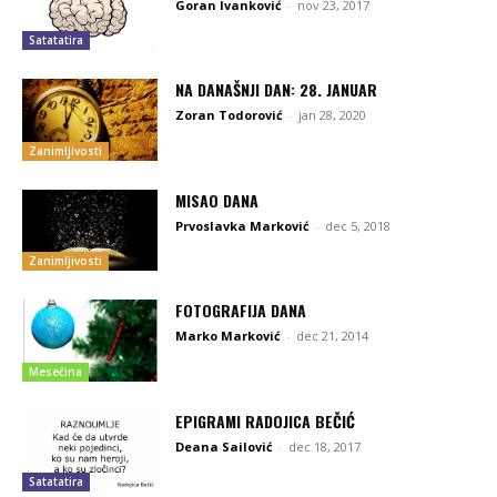
Goran Ivanković
-
nov 23, 2017
Satatatira
NA DANAŠNJI DAN: 28. JANUAR
Zoran Todorović
-
jan 28, 2020
Zanimljivosti
MISAO DANA
Prvoslavka Marković
-
dec 5, 2018
Zanimljivosti
FOTOGRAFIJA DANA
Marko Marković
-
dec 21, 2014
Mesečina
EPIGRAMI RADOJICA BEČIĆ
Deana Sailović
-
dec 18, 2017
Satatatira