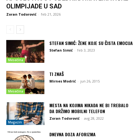
OLIMPIJADE U SAD
Zoran Todorović
-
feb 21, 2026
STEFAN SIMIĆ: ŽENE KOJE SU ČISTA EMOCIJA
Stefan Simić
-
feb 3, 2023
Mesečina
TI ZNAŠ
Mirnes Modrić
-
jun 26, 2015
Mesečina
MESTA NA KOJIMA NIKADA NE BI TREBALO
DA DRŽIMO MOBILNI TELEFON
Zoran Todorović
-
avg 28, 2022
Magazin
DNEVNA DOZA AFORIZMA