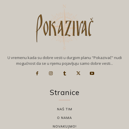
U vremenu kada su dobre vesti u durgom planu "Pokazivač" nudi
mogućnost da se u njemu pojavljuju samo dobre vesti...
Stranice
NAŠ TIM
O NAMA
NOVAKUJMO!