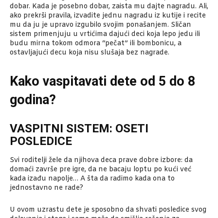
dobar. Kada je posebno dobar, zaista mu dajte nagradu. Ali,
ako prekrši pravila, izvadite jednu nagradu iz kutije i recite
mu da ju je upravo izgubilo svojim ponašanjem. Sličan
sistem primenjuju u vrtićima dajući deci koja lepo jedu ili
budu mirna tokom odmora “pečat” ili bombonicu, a
ostavljajući decu koja nisu slušaja bez nagrade.
Kako vaspitavati dete od 5 do 8
godina?
VASPITNI SISTEM: OSETI
POSLEDICE
Svi roditelji žele da njihova deca prave dobre izbore: da
domaći završe pre igre, da ne bacaju loptu po kući već
kada izađu napolje… A šta da radimo kada ona to
jednostavno ne rade?
U ovom uzrastu dete je sposobno da shvati posledice svog