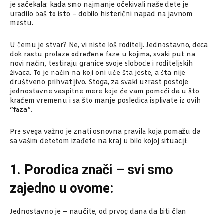
je sačekala: kada smo najmanje očekivali naše dete je
uradilo baš to isto – dobilo histerični napad na javnom
mestu.
U čemu je stvar? Ne, vi niste loš roditelj. Jednostavno, deca
dok rastu prolaze određene faze u kojima, svaki put na
novi način, testiraju granice svoje slobode i roditeljskih
živaca. To je način na koji oni uče šta jeste, a šta nije
društveno prihvatljivo. Stoga, za svaki uzrast postoje
jednostavne vaspitne mere koje će vam pomoći da u što
kraćem vremenu i sa što manje posledica isplivate iz ovih
“faza”.
Pre svega važno je znati osnovna pravila koja pomažu da
sa vašim detetom izađete na kraj u bilo kojoj situaciji:
1. Porodica znači – svi smo
zajedno u ovome:
Jednostavno je – naučite, od prvog dana da biti član