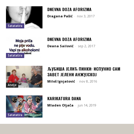
DNEVNA DOZA AFORIZMA
Dragana Pašić
-
nov 3, 2017
Satatatira
DNEVNA DOZA AFORIZMA
Deana Sailović
-
sep 2, 2017
Satatatira
ЉУБИША ЈЕЛИЋ ПИНКИ: ИСПУНИО САМ
ЗАВЕТ ЈЕЛЕНИ АНЖУЈСКОЈ
Miloš Ignjatović
-
nov 8, 2016
Atelje
KARIKATURA DANA
Mladen Oljača
-
jun 14, 2019
Satatatira