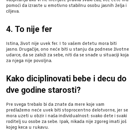
vaspitanja ako vi ne menjate pravila svaki čas, već ćete mu
pomoći da izraste u emotivno stabilnu osobu jasnih želja i
ciljeva.
4. To nije fer
Istina, život nije uvek fer. I to vašem detetu mora biti
jasno. Drugačije, ono neće biti u stanju da podnese životne
udarce, da se založi za sebe, niti da se snađe u situaciji koja
za njega nije povoljna.
Kako diciplinovati bebe i decu do
dve godine starosti?
Pre svega trebalo bi da znate da mere koje vam
predlažemo neće uvek biti stoprocentno delotvorne, jer se
mora uzeti u obzir i naša individualnost: svako dete i svaki
roditelj su osobe za sebe. Ipak, nikada nije zgoreg imati još
kojeg keca u rukavu.