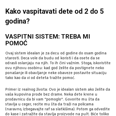
Kako vaspitavati dete od 2 do 5
godina?
VASPITNI SISTEM: TREBA MI
POMOĆ
Ovaj sistem idealan je za decu od godine do osam godina
starosti. Deca vole da budu od koristi i da osete da se
odrasli oslanjaju na njih. To ih čini važnim. Stoga, iskoristite
ovu njihovu osobinu: kad god želite da postignete neko
ponašanje ili obavljanje neke obaveze postavite situaciju
tako kao da vi od deteta tražite pomoć.
Primer iz realnog života: Ovo je idealan sistem ako želite da
vaša kupovina prođe bez drame. Neka dete krene u
prodavnicu da bi vam “pomoglo”. Govorite mu šta da
stavlja u ceger, recite mu šta da traži na policama
(naravno, izbegavajte raf sa slatkišima). Potom ga odvedite
do kase i zatražite da stavlja proizvode na pult. Biće toliko