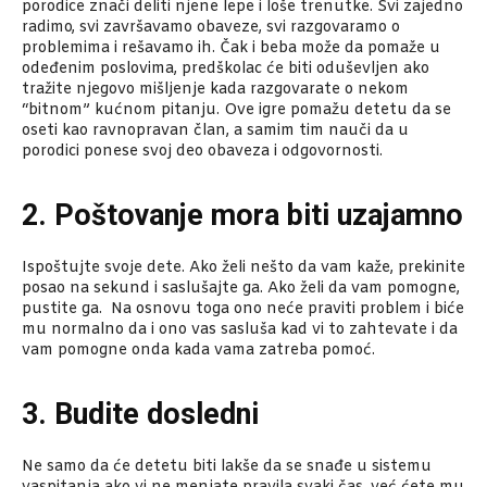
porodice znači deliti njene lepe i loše trenutke. Svi zajedno
radimo, svi završavamo obaveze, svi razgovaramo o
problemima i rešavamo ih. Čak i beba može da pomaže u
odeđenim poslovima, predškolac će biti oduševljen ako
tražite njegovo mišljenje kada razgovarate o nekom
“bitnom” kućnom pitanju. Ove igre pomažu detetu da se
oseti kao ravnopravan član, a samim tim nauči da u
porodici ponese svoj deo obaveza i odgovornosti.
2. Poštovanje mora biti uzajamno
Ispoštujte svoje dete. Ako želi nešto da vam kaže, prekinite
posao na sekund i saslušajte ga. Ako želi da vam pomogne,
pustite ga. Na osnovu toga ono neće praviti problem i biće
mu normalno da i ono vas sasluša kad vi to zahtevate i da
vam pomogne onda kada vama zatreba pomoć.
3. Budite dosledni
Ne samo da će detetu biti lakše da se snađe u sistemu