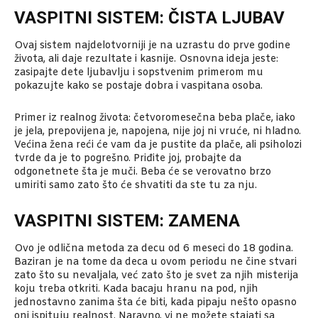
VASPITNI SISTEM: ČISTA LJUBAV
Ovaj sistem najdelotvorniji je na uzrastu do prve godine
života, ali daje rezultate i kasnije. Osnovna ideja jeste:
zasipajte dete ljubavlju i sopstvenim primerom mu
pokazujte kako se postaje dobra i vaspitana osoba.
Primer iz realnog života: četvoromesečna beba plače, iako
je jela, prepovijena je, napojena, nije joj ni vruće, ni hladno.
Većina žena reći će vam da je pustite da plače, ali psiholozi
tvrde da je to pogrešno. Priđite joj, probajte da
odgonetnete šta je muči. Beba će se verovatno brzo
umiriti samo zato što će shvatiti da ste tu za nju.
VASPITNI SISTEM: ZAMENA
Ovo je odlična metoda za decu od 6 meseci do 18 godina.
Baziran je na tome da deca u ovom periodu ne čine stvari
zato što su nevaljala, već zato što je svet za njih misterija
koju treba otkriti. Kada bacaju hranu na pod, njih
jednostavno zanima šta će biti, kada pipaju nešto opasno
oni ispituju realnost. Naravno, vi ne možete stajati sa