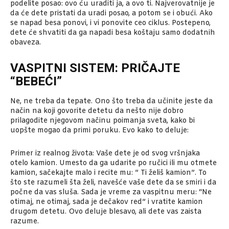
podelite posao: ovo ću uraditi ja, a ovo ti. Najverovatnije je
da će dete pristati da uradi posao, a potom se i obući. Ako
se napad besa ponovi, i vi ponovite ceo ciklus. Postepeno,
dete će shvatiti da ga napadi besa koštaju samo dodatnih
obaveza.
VASPITNI SISTEM: PRIČAJTE
“BEBEĆI”
Ne, ne treba da tepate. Ono što treba da učinite jeste da
način na koji govorite detetu da nešto nije dobro
prilagodite njegovom načinu poimanja sveta, kako bi
uopšte mogao da primi poruku. Evo kako to deluje:
Primer iz realnog života: Vaše dete je od svog vršnjaka
otelo kamion. Umesto da ga udarite po ručici ili mu otmete
kamion, sačekajte malo i recite mu: ” Ti želiš kamion”. To
što ste razumeli šta želi, navešće vaše dete da se smiri i da
počne da vas sluša. Sada je vreme za vaspitnu meru: “Ne
otimaj, ne otimaj, sada je dečakov red” i vratite kamion
drugom detetu. Ovo deluje blesavo, ali dete vas zaista
razume.