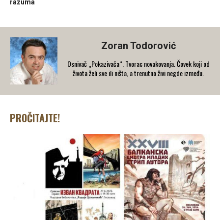
razuma
Zoran Todorović
Osnivač „Pokazivača“. Tvorac novakovanja. Čovek koji od
života želi sve ili ništa, a trenutno živi negde između.
PROČITAJTE!