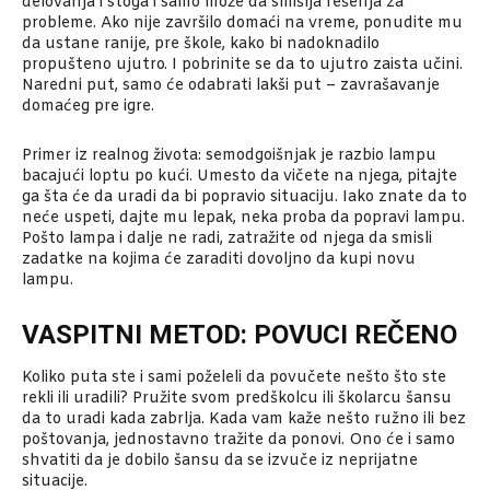
delovanja i stoga i samo može da smišlja rešenja za
probleme. Ako nije završilo domaći na vreme, ponudite mu
da ustane ranije, pre škole, kako bi nadoknadilo
propušteno ujutro. I pobrinite se da to ujutro zaista učini.
Naredni put, samo će odabrati lakši put – zavrašavanje
domaćeg pre igre.
Primer iz realnog života: semodgoišnjak je razbio lampu
bacajući loptu po kući. Umesto da vičete na njega, pitajte
ga šta će da uradi da bi popravio situaciju. Iako znate da to
neće uspeti, dajte mu lepak, neka proba da popravi lampu.
Pošto lampa i dalje ne radi, zatražite od njega da smisli
zadatke na kojima će zaraditi dovoljno da kupi novu
lampu.
VASPITNI METOD: POVUCI REČENO
Koliko puta ste i sami poželeli da povučete nešto što ste
rekli ili uradili? Pružite svom predškolcu ili školarcu šansu
da to uradi kada zabrlja. Kada vam kaže nešto ružno ili bez
poštovanja, jednostavno tražite da ponovi. Ono će i samo
shvatiti da je dobilo šansu da se izvuče iz neprijatne
situacije.