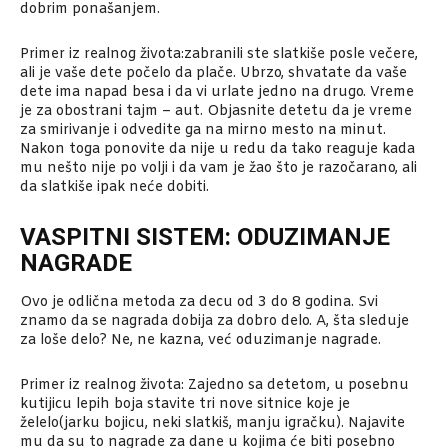
dobrim ponašanjem.
Primer iz realnog života:zabranili ste slatkiše posle večere,
ali je vaše dete počelo da plače. Ubrzo, shvatate da vaše
dete ima napad besa i da vi urlate jedno na drugo. Vreme
je za obostrani tajm – aut. Objasnite detetu da je vreme
za smirivanje i odvedite ga na mirno mesto na minut.
Nakon toga ponovite da nije u redu da tako reaguje kada
mu nešto nije po volji i da vam je žao što je razočarano, ali
da slatkiše ipak neće dobiti.
VASPITNI SISTEM: ODUZIMANJE
NAGRADE
Ovo je odlična metoda za decu od 3 do 8 godina. Svi
znamo da se nagrada dobija za dobro delo. A, šta sleduje
za loše delo? Ne, ne kazna, već oduzimanje nagrade.
Primer iz realnog života: Zajedno sa detetom, u posebnu
kutijicu lepih boja stavite tri nove sitnice koje je
želelo(jarku bojicu, neki slatkiš, manju igračku). Najavite
mu da su to nagrade za dane u kojima će biti posebno