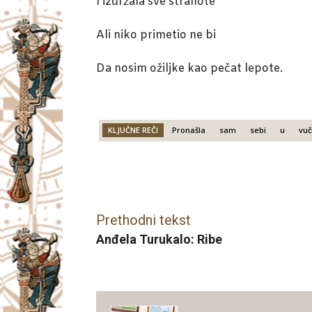
I izdržala sve strahote
Ali niko primetio ne bi
Da nosim ožiljke kao pečat lepote.
KLJUČNE REČI
Pronašla
sam
sebi
u
vuč
Facebook
X
Email
Prethodni tekst
Anđela Turukalo: Ribe