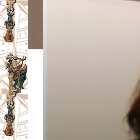
I
V
A
Č