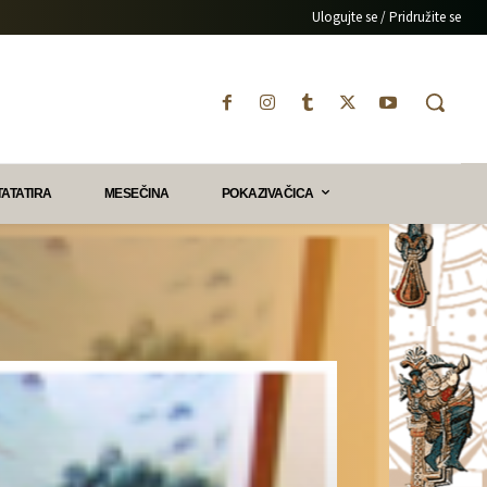
Ulogujte se / Pridružite se
TATATIRA
MESEČINA
POKAZIVAČICA