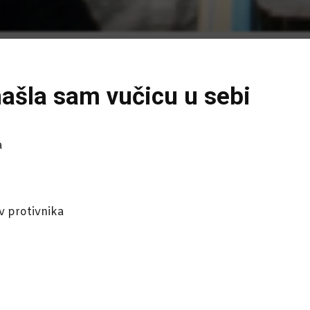
našla sam vučicu u sebi
a
tv protivnika