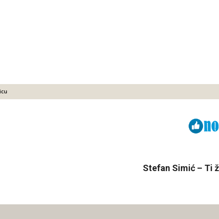
icu
Viber
ReddIt
Stefan Simić – Ti ž