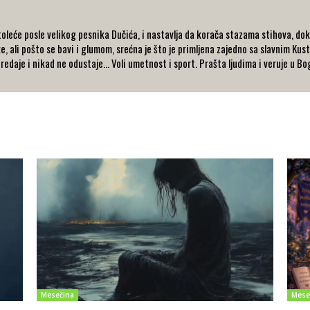
oleće posle velikog pesnika Dučića, i nastavlja da korača stazama stihova, dok 
, ali pošto se bavi i glumom, srećna je što je primljena zajedno sa slavnim Kust
redaje i nikad ne odustaje... Voli umetnost i sport. Prašta ljudima i veruje u Bo
Mesečina
Mese