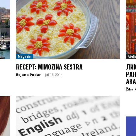
Magazin
Atelj
RECEPT: MIMOZINA SESTRA
ЛИК
РАН
Bojana Pudar
-
jul 16, 2014
АК
Žika 