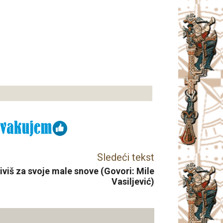
Sledeći tekst
iviš za svoje male snove (Govori: Mile
Vasiljević)