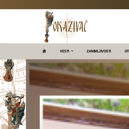
P
VESTI
ZANIMLJIVOSTI
OT
O
K
A
Z