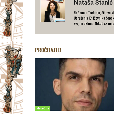
Nataša Stanić
Rođena u Trebinju, čitavo st
Udruženja Književnika Srpske
svojim delima. Nikad se ne p
PROČITAJTE!
Mesečina