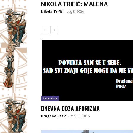
NIKOLA TRIFIĆ: MALENA
Nikola Trifić
-
avg 8, 2026
Satatatira
DNEVNA DOZA AFORIZMA
Dragana Pašić
-
maj 13, 2016