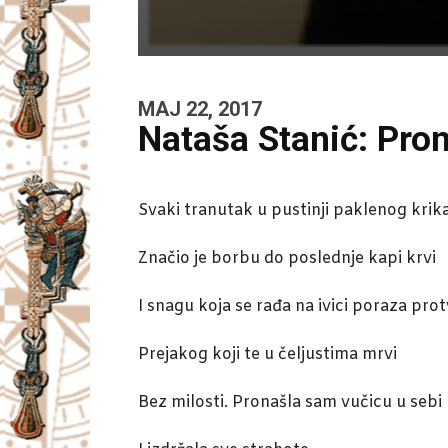
MAJ 22, 2017
Nataša Stanić: Pro
Svaki tranutak u pustinji paklenog krik
Značio je borbu do poslednje kapi krvi
I snagu koja se rađa na ivici poraza pro
Prejakog koji te u čeljustima mrvi
Bez milosti. Pronašla sam vučicu u sebi