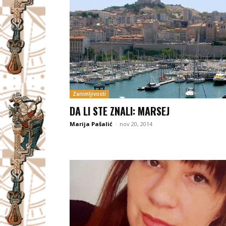
Zanimljivosti
DA LI STE ZNALI: MARSEJ
Marija Pašalić
-
nov 20, 2014