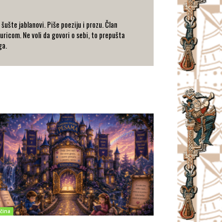
šušte jablanovi. Piše poeziju i prozu. Član
uricom. Ne voli da govori o sebi, to prepušta
ga.
čina