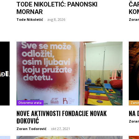
TODE NIKOLETIĆ: PANONSKI
ČA
MORNAR
KO
Tode Nikoletić
-
avg 8, 2026
Zoran
Otvorena vrata
Zanim
NOVE AKTIVNOSTI FONDACIJE NOVAK
NA 
ĐOKOVIĆ
Zoran
Zoran Todorović
-
okt 27, 2021