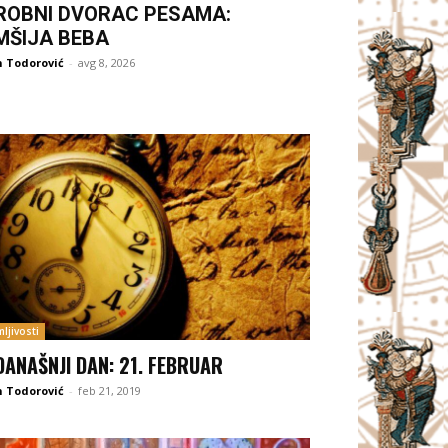
ROBNI DVORAC PESAMA:
MŠIJA BEBA
 Todorović
-
avg 8, 2026
ljivosti
DANAŠNJI DAN: 21. FEBRUAR
 Todorović
-
feb 21, 2019