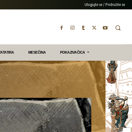
Ulogujte se / Pridružite se
TATATIRA
MESEČINA
POKAZIVAČICA