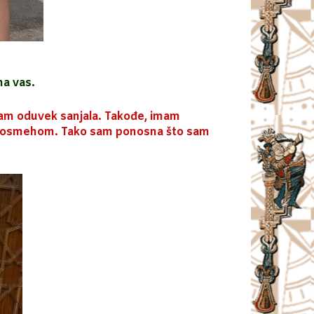
na vas.
am oduvek sanjala. Takođe, imam
nim osmehom. Tako sam ponosna što sam