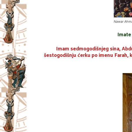
Nawar Ahma
Imate 
Imam sedmogodišnjeg sina, Abdu
šestogodišnju ćerku po imenu Farah, 