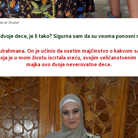
d al-Shater
dvoje dece, je li tako? Sigurna sam da su veoma ponosni 
lrahmana. On je učinio da osetim majčinstvo o kakvom s
koja je u mom životu iscrtala sreću, svojim veličanstve
majka ovo dvoje neverovatne dece.