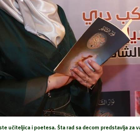
ste učit
eljica i poetesa. Šta rad sa decom predstavlja za v