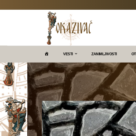
P
VESTI
ZANIMLJIVOSTI
OT
O
K
A
Z