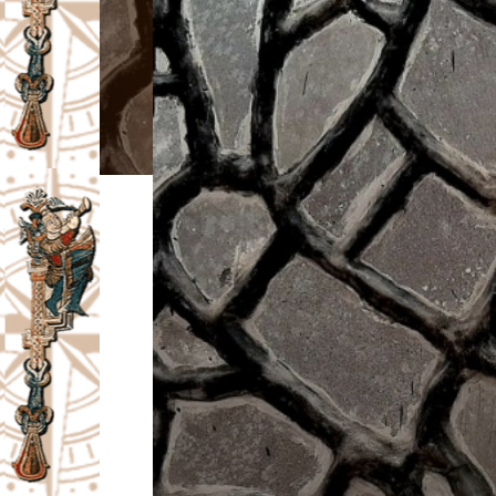
I
V
A
Č