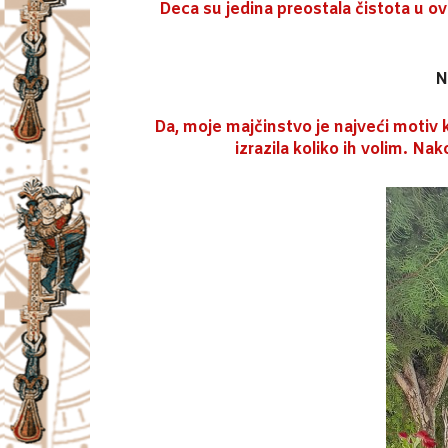
Deca su jedina preostala čistota u o
N
Da, moje majčinstvo je najveći motiv k
izrazila koliko ih volim. Na