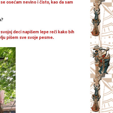
 se osećam nevino i čisto, kao da sam
a?
 svojoj deci napišem lepe reči kako bih
bavlju pišem sve svoje pesme.