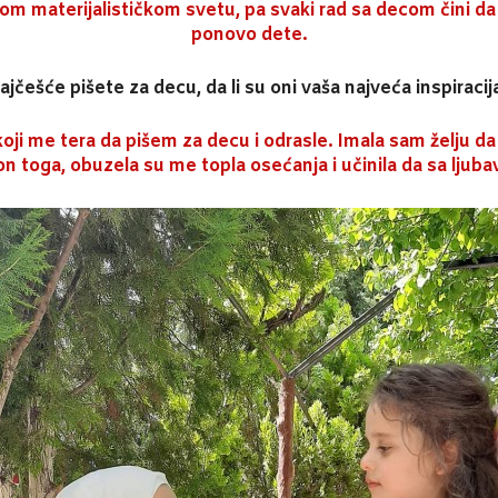
vom materijalističkom svetu, pa svaki rad sa decom čini da
ponovo dete.
ajčešće pišete za decu, da li su oni vaša najveća inspiracij
oji me tera da pišem za decu i odrasle. Imala sam želju da
kon toga, obuzela su me topla osećanja i učinila da sa lju