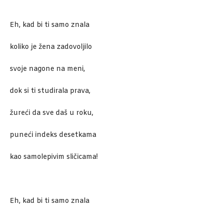
Eh, kad bi ti samo znala
koliko je žena zadovoljilo
svoje nagone na meni,
dok si ti studirala prava,
žureći da sve daš u roku,
puneći indeks desetkama
kao samolepivim sličicama!
Eh, kad bi ti samo znala