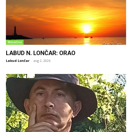
Mesečina
LABUD N. LONČAR: ORAO
Labud Lončar
-
avg 2, 2026