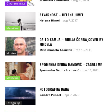
Prvoslavka Marković
-
avg 20, 2014
Otvorena vrata
STVARNOST – HELENA HIMEL
Helena Himel
-
avg 7, 2017
Mesečina
DA TO SAM JA – RIBLJA ČORBA_COVER BY
MMCELA
Miša mmcela Acoustic
-
feb 15, 2019
Muzika
SPOMENKA DENDA HAMOVIĆ – ZAGRLI ME
Spomenka Denda Hamović
-
maj 13, 2021
Mesečina
FOTOGRAFIJA DANA
Sandro Puncet
-
apr 7, 2025
Fotografija