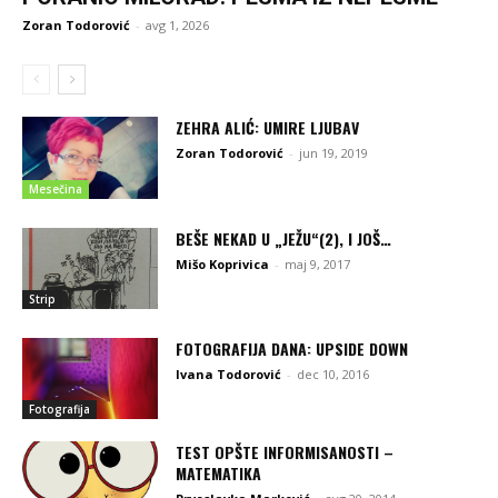
Zoran Todorović
-
avg 1, 2026
ZEHRA ALIĆ: UMIRE LJUBAV
Zoran Todorović
-
jun 19, 2019
Mesečina
BEŠE NEKAD U „JEŽU“(2), I JOŠ…
Mišo Koprivica
-
maj 9, 2017
Strip
FOTOGRAFIJA DANA: UPSIDE DOWN
Ivana Todorović
-
dec 10, 2016
Fotografija
TEST OPŠTE INFORMISANOSTI –
MATEMATIKA