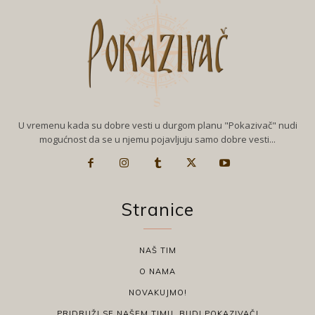
U vremenu kada su dobre vesti u durgom planu "Pokazivač" nudi
mogućnost da se u njemu pojavljuju samo dobre vesti...
Stranice
NAŠ TIM
O NAMA
NOVAKUJMO!
PRIDRUŽI SE NAŠEM TIMU, BUDI POKAZIVAČ!