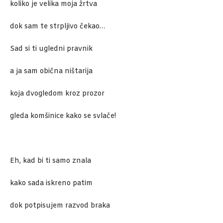
koliko je velika moja žrtva
dok sam te strpljivo čekao…
Sad si ti ugledni pravnik
a ja sam obična ništarija
koja dvogledom kroz prozor
gleda komšinice kako se svlače!
Eh, kad bi ti samo znala
kako sada iskreno patim
dok potpisujem razvod braka