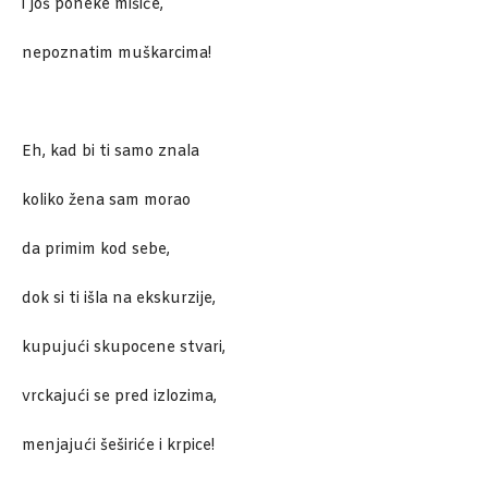
i još poneke mišiće,
nepoznatim muškarcima!
Eh, kad bi ti samo znala
koliko žena sam morao
da primim kod sebe,
dok si ti išla na ekskurzije,
kupujući skupocene stvari,
vrckajući se pred izlozima,
menjajući šeširiće i krpice!