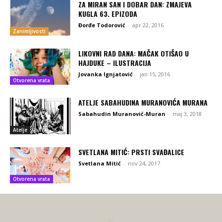
ZA MIRAN SAN I DOBAR DAN: ZMAJEVA
KUGLA 63. EPIZODA
Đorđe Todorović
-
apr 22, 2016
Zanimljivosti
LIKOVNI RAD DANA: MAČAK OTIŠAO U
HAJDUKE – ILUSTRACIJA
Jovanka Ignjatović
-
jan 15, 2016
Otvorena vrata
ATELJE SABAHUDINA MURANOVIĆA MURANA
Sabahudin Muranović-Muran
-
maj 3, 2018
Atelje
SVETLANA MITIĆ: PRSTI SVAĐALICE
Svetlana Mitić
-
nov 24, 2017
Otvorena vrata