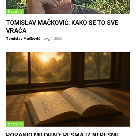
Mesečina
TOMISLAV MAČKOVIĆ: KAKO SE TO SVE
VRAĆA
Tomislav Mačković
-
avg 1, 2026
Mesečina
PORANIO MILORAD: PESMA IZ NEPESME