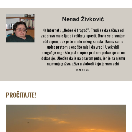
Nenad Živković
Na Internetu „Nebeski tragač“. Trudi se da sačuva od
zaborava male ljude i velike gluposti. Bavio se pisanjem
i čitanjem, dok je to imalo nekog smisla. Danas samo
upire prstom u ono što misli da vredi. Uvek vidi
drugačije nego što jeste, upire prstom, pokazuje ali ne
dokazuje. Ubeđen da je na pravom putu, jer je na njemu
najmanja gužva; uživa u slobodi koju je sam sebi
iskreirao.
PROČITAJTE!