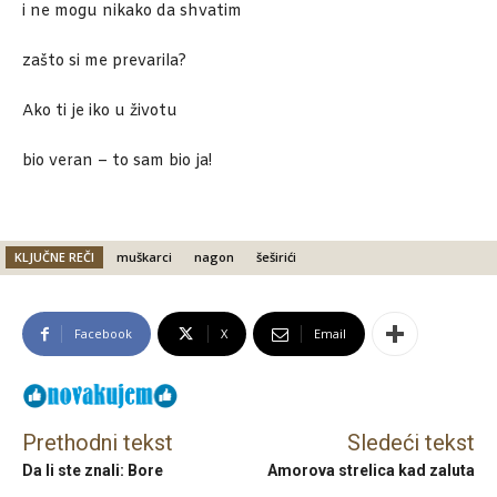
i ne mogu nikako da shvatim
zašto si me prevarila?
Ako ti je iko u životu
bio veran – to sam bio ja!
KLJUČNE REČI
muškarci
nagon
šeširići
Facebook
X
Email
Prethodni tekst
Sledeći tekst
Da li ste znali: Bore
Amorova strelica kad zaluta