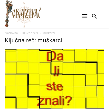
Naslovna
Ključne reči
Muškarci
Ključna reč: muškarci