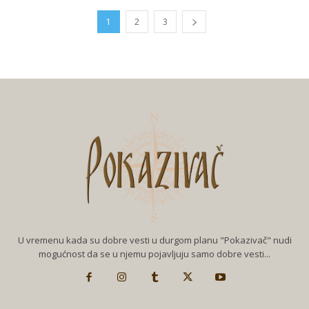
1
2
3
U vremenu kada su dobre vesti u durgom planu "Pokazivač" nudi
mogućnost da se u njemu pojavljuju samo dobre vesti...