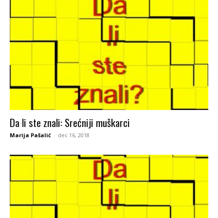
Da li ste znali: Srećniji muškarci
Marija Pašalić
-
dec 16, 2018