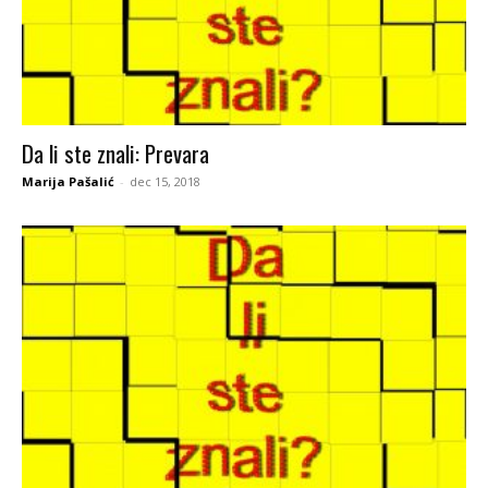
Da li ste znali: Prevara
Marija Pašalić
-
dec 15, 2018