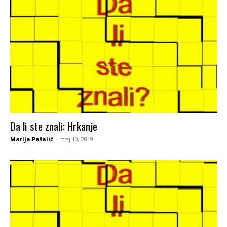
Da li ste znali: Hrkanje
Marija Pašalić
-
maj 10, 2019