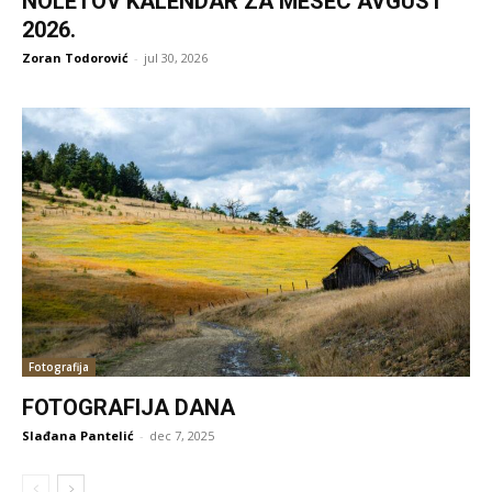
NOLETOV KALENDAR ZA MESEC AVGUST
2026.
Zoran Todorović
-
jul 30, 2026
Fotografija
FOTOGRAFIJA DANA
Slađana Pantelić
-
dec 7, 2025