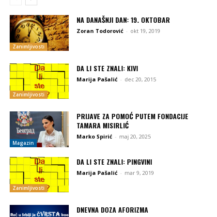
NA DANAŠNJI DAN: 19. OKTOBAR
Zoran Todorović
-
okt 19, 2019
Zanimljivosti
DA LI STE ZNALI: KIVI
Marija Pašalić
-
dec 20, 2015
Zanimljivosti
PRIJAVE ZA POMOĆ PUTEM FONDACIJE
TAMARA MISIRLIĆ
Marko Spirić
-
maj 20, 2025
Magazin
DA LI STE ZNALI: PINGVINI
Marija Pašalić
-
mar 9, 2019
Zanimljivosti
DNEVNA DOZA AFORIZMA