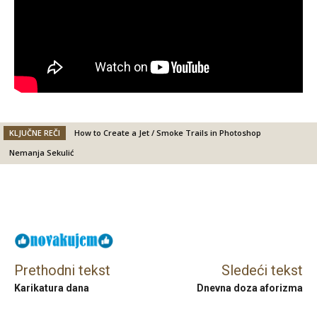
KLJUČNE REČI
How to Create a Jet / Smoke Trails in Photoshop
Nemanja Sekulić
Facebook
X
Email
Prethodni tekst
Sledeći tekst
Karikatura dana
Dnevna doza aforizma