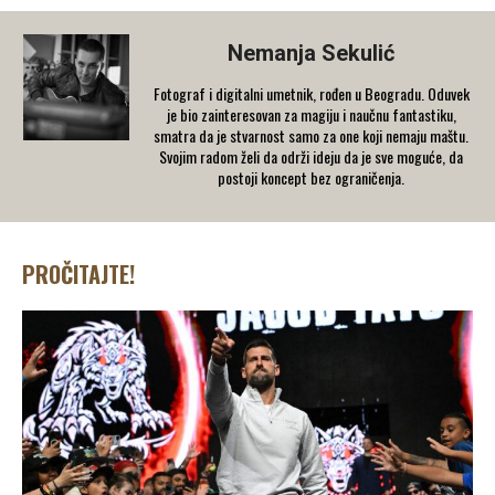
Nemanja Sekulić
Fotograf i digitalni umetnik, rođen u Beogradu. Oduvek
je bio zainteresovan za magiju i naučnu fantastiku,
smatra da je stvarnost samo za one koji nemaju maštu.
Svojim radom želi da održi ideju da je sve moguće, da
postoji koncept bez ograničenja.
PROČITAJTE!