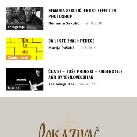
NEMANJA SEKULIĆ: FROST EFFECT IN
PHOTOSHOP
Nemanja Sekulić
-
mar 8, 2018
Fotografija
DA LI STE ZNALI: PERECE
Marija Pašalić
-
jun 5, 2018
Zanimljivosti
ČIJA SI – TOŠE PROESKI – FINGERSTYLE
ARR BY YESILOVEGUITAR
Yesiloveguitar
-
maj 20, 2018
Muzika