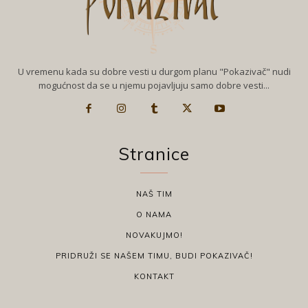
U vremenu kada su dobre vesti u durgom planu "Pokazivač" nudi
mogućnost da se u njemu pojavljuju samo dobre vesti...
Stranice
NAŠ TIM
O NAMA
NOVAKUJMO!
PRIDRUŽI SE NAŠEM TIMU, BUDI POKAZIVAČ!
KONTAKT