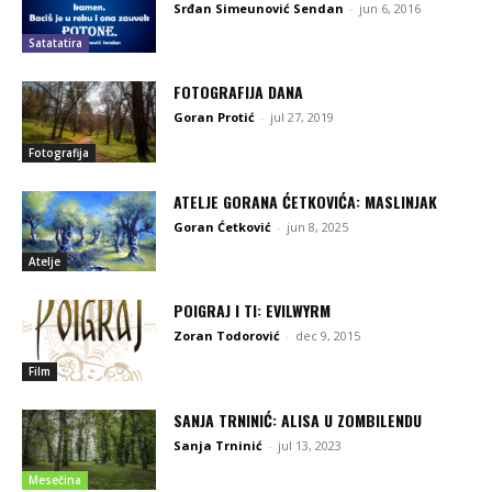
Srđan Simeunović Sendan
-
jun 6, 2016
Satatatira
FOTOGRAFIJA DANA
Goran Protić
-
jul 27, 2019
Fotografija
ATELJE GORANA ĆETKOVIĆA: MASLINJAK
Goran Ćetković
-
jun 8, 2025
Atelje
POIGRAJ I TI: EVILWYRM
Zoran Todorović
-
dec 9, 2015
Film
SANJA TRNINIĆ: ALISA U ZOMBILENDU
Sanja Trninić
-
jul 13, 2023
Mesečina