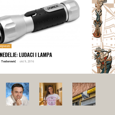
ljivosti
 NEDELJE: LUDACI I LAMPA
 Todorović
-
okt 9, 2016