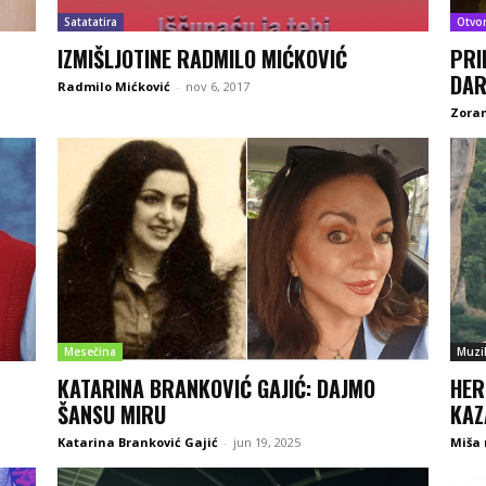
Satatatira
Otvo
IZMIŠLJOTINE RADMILO MIĆKOVIĆ
PRI
DAR
Radmilo Mićković
-
nov 6, 2017
Zoran
Mesečina
Muzi
KATARINA BRANKOVIĆ GAJIĆ: DAJMO
HER
ŠANSU MIRU
KAZ
Katarina Branković Gajić
-
jun 19, 2025
Miša