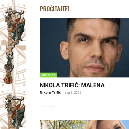
PROČITAJTE!
Mesečina
NIKOLA TRIFIĆ: MALENA
Nikola Trifić
-
avg 8, 2026