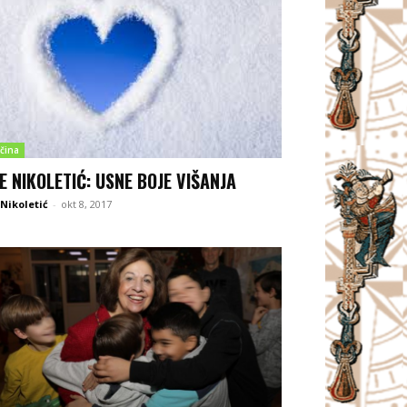
čina
E NIKOLETIĆ: USNE BOJE VIŠANJA
Nikoletić
-
okt 8, 2017