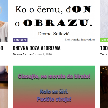
Satatatira
Mese
OD
DNEVNA DOZA AFORIZMA
TOD
Deana Sailović
-
nov 2, 2016
Tode 