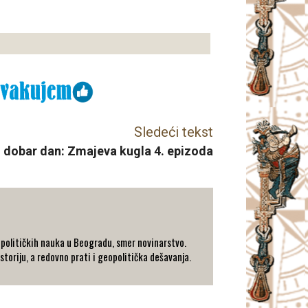
Sledeći tekst
i dobar dan: Zmajeva kugla 4. epizoda
 političkih nauka u Beogradu, smer novinarstvo.
istoriju, a redovno prati i geopolitička dešavanja.