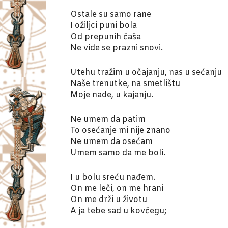
I
Ostale su samo rane
I ožiljci puni bola
V
Od prepunih čaša
Ne vide se prazni snovi.
A
Utehu tražim u očajanju, nas u sećanju
Naše trenutke, na smetlištu
Č
Moje nade, u kajanju.
Ne umem da patim
To osećanje mi nije znano
Ne umem da osećam
Umem samo da me boli.
I u bolu sreću nađem.
On me leči, on me hrani
On me drži u životu
A ja tebe sad u kovčegu;