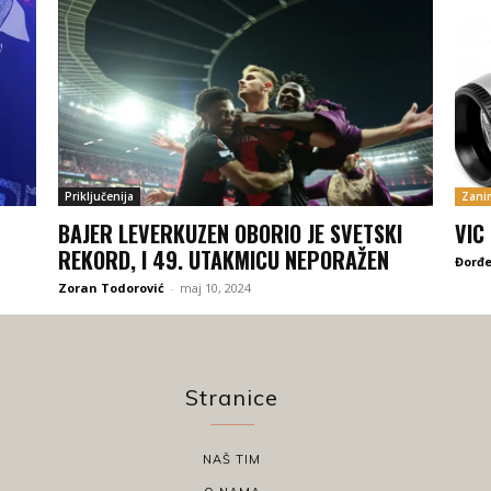
Priključenija
Zanim
BAJER LEVERKUZEN OBORIO JE SVETSKI
VIC
REKORD, I 49. UTAKMICU NEPORAŽEN
Đorđe
Zoran Todorović
-
maj 10, 2024
Stranice
NAŠ TIM