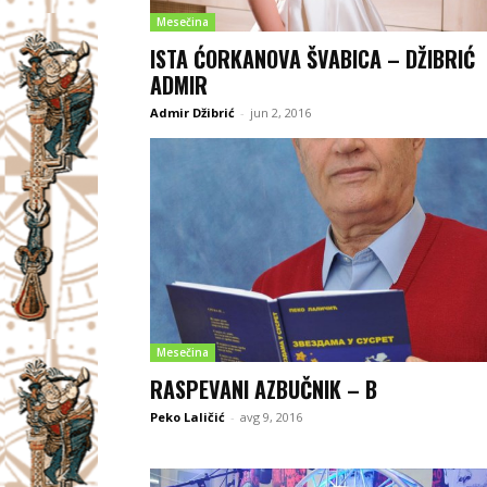
Mesečina
ISTA ĆORKANOVA ŠVABICA – DŽIBRIĆ
ADMIR
Admir Džibrić
-
jun 2, 2016
Mesečina
RASPEVANI AZBUČNIK – B
Peko Laličić
-
avg 9, 2016