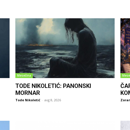
Mesečina
Mese
TODE NIKOLETIĆ: PANONSKI
ČA
MORNAR
KO
Tode Nikoletić
-
avg 8, 2026
Zoran