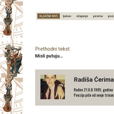
KLJUČNE REČI
ljubav
očajanje
pesma
poez
Facebook
X
Email
Prethodni tekst
Misli putuju…
Radiša Ćerima
Rođen 21.0.8.1995. godine u
Poeziju piše od svoje trinae