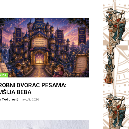
čina
ROBNI DVORAC PESAMA:
MŠIJA BEBA
 Todorović
-
avg 8, 2026