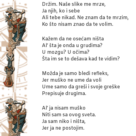
Držim. Naše slike me mrze,
Ja njih, ko i sebe
Ali tebe nikad. Ne znam da te mrzim,
Ko što nisam znao da te volim.
Kažem da ne osećam ništa
Al’ šta je onda u grudima?
U mozgu? U očima?
Šta im se to dešava kad te vidim?
Možda je samo bledi refleks,
Jer muško ne ume da voli
Ume samo da greši i svoje greške
Prepisuje drugima.
Al’ ja nisam muško
Niti sam sa ovog sveta.
Ja sam niko i ništa,
Jer ja ne postojim.