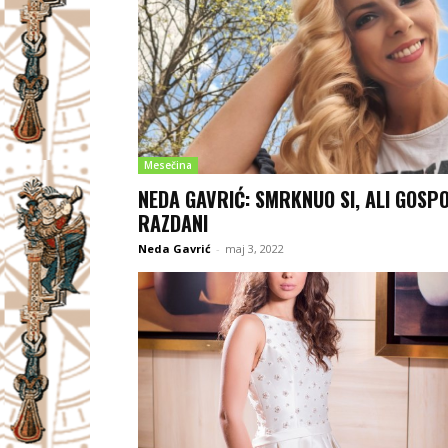
Mesečina
NEDA GAVRIĆ: SMRKNUO SI, ALI GOSP
RAZDANI
Neda Gavrić
-
maj 3, 2022