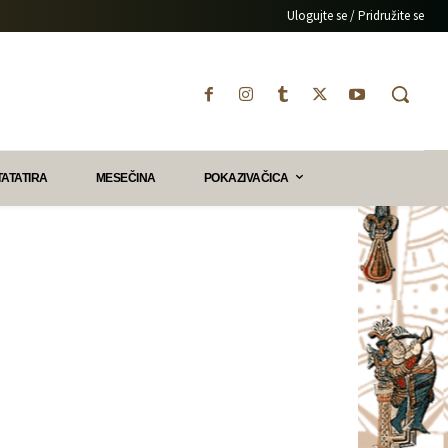
Ulogujte se / Pridružite se
TATATIRA
MESEČINA
POKAZIVAČICA