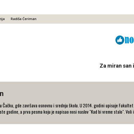
ija
Radiša Ćeriman
Viber
ReddIt
Za miran san 
n
 Čačku, gde završava osnovnu i srednju školu. U 2014. godini upisuje Fakultet
ste godine, a prva pesma koju je napisao nosi naslov "Kad bi vreme stalo". Voli 