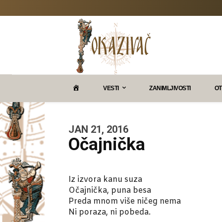
P
VESTI
ZANIMLJIVOSTI
OT
O
JAN 21, 2016
Očajnička
K
A
Iz izvora kanu suza
Očajnička, puna besa
Z
Preda mnom više ničeg nema
Ni poraza, ni pobeda.