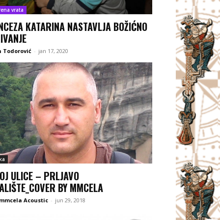
rena vrata
NCEZA KATARINA NASTAVLJA BOŽIĆNO
IVANJE
 Todorović
-
jan 17, 2020
ka
OJ ULICE – PRLJAVO
ALIŠTE_COVER BY MMCELA
 mmcela Acoustic
-
jun 29, 2018