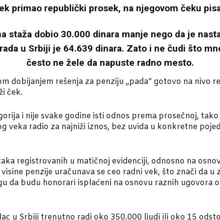
vek primao republički prosek, na njegovom čeku pisa
na staža dobio 30.000 dinara manje nego da je nast
a u Srbiji je 64.639 dinara. Zato i ne čudi što mnog
često ne žele da napuste radno mesto.
m dobijanjem rešenja za penziju „pada“ gotovo na nivo re
ži ček.
orija i nije svake godine isti odnos prema prosečnoj, tak
og veka radio za najniži iznos, bez uvida u konkretne poj
aka registrovanih u matičnoj evidenciji, odnosno na osno
visine penzije uračunava se ceo radni vek, što znači da u 
ogu da budu honorari isplaćeni na osnovu raznih ugovora o
 u Srbiji trenutno radi oko 350.000 ljudi ili oko 15 odsto