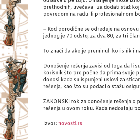
odlaska u penziju. Umanjenje može iznosit
prethodnih, uvećava i za dodati staž koj
povredom na radu ili profesionalnom b
– Kod porodične se određuje na osnovu i
jednog je 70 odsto, za dva 80, za tri čla
To znači da ako je preminuli korisnik i
Donošenje rešenja zavisi od toga da li s
korisnik što pre počne da prima svoje
donosi kada su ispunjeni uslovi za stica
rešenja, kao što su podaci o stažu osigur
ZAKONSKI rok za donošenje rešenja o pr
rešenja u ovom roku. Kada nedostaju po
Izvor:
novosti.rs