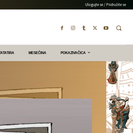
Ulogujte se / Pridružite se
TATATIRA
MESEČINA
POKAZIVAČICA