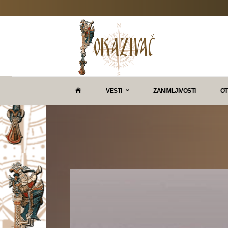
P
VESTI
ZANIMLJIVOSTI
OT
O
K
A
Z