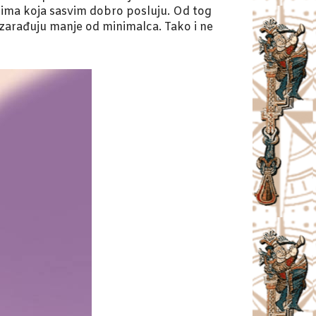
ćima koja sasvim dobro posluju. Od tog
i zarađuju manje od minimalca. Tako i ne