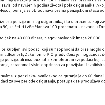
i najviše 20,4 procenta. Kod invalida važi pravilo da se po
i zavisi od navršenih godina života i pola osiguranika. Ak
olešću, penzija se obračunava prema penzijskom stažu od
znosa penzije umrlog osiguranika, i to u procentu koji zav
na 90, za četiri i više članova 100 procenata – navode u Fo
mao ček na 40.000 dinara, njegov naslednik imaće 28.000.
u prikupljeni svi podaci koji su neophodni da bi se moglo od
 prinadležnosti, Zakonom o PIO predviđena je mogućnost 
nje penzije, ali nisu poznati i kompletirani svi podaci koj
anja, zaradama i visini doprinosa za penzijsko i invalidsko
avima iz penzijsko-invalidskog osiguranja je do 60 dana 
daci za sve periode osiguranja, postupak se produžava d