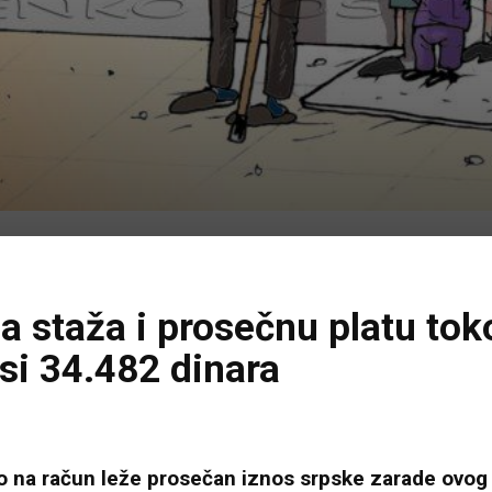
a staža i prosečnu platu to
si 34.482 dinara
na račun leže prosečan iznos srpske zarade ovog tr