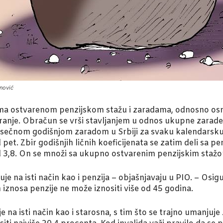
nović
ema ostvarenom penzijskom stažu i zaradama, odnosno osn
uranje. Obračun se vrši stavljanjem u odnos ukupne zarade 
sečnom godišnjom zaradom u Srbiji za svaku kalendarsku go
od pet. Zbir godišnjih ličnih koeficijenata se zatim deli sa p
ći od 3,8. On se množi sa ukupno ostvarenim penzijskim sta
ađuje na isti način kao i penzija – objašnjavaju u PIO. – Os
znosa penzije ne može iznositi više od 45 godina.
na isti način kao i starosna, s tim što se trajno umanjuje