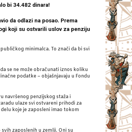
lo bi 34.482 dinara!
avio da odlazi na posao. Prema
i koji su ostvarili uslov za penziju
publičkog minimalca. To znači da bi svi
o da se ne može obračunati iznos koliku
edinačne podatke – objašnjavaju u Fondu
vu navršenog penzijskog staža i
zaradu ulaze svi ostvareni prihodi za
 delu koje je zaposleni imao tokom
 svih zaposlenih u zemlji. Oni su