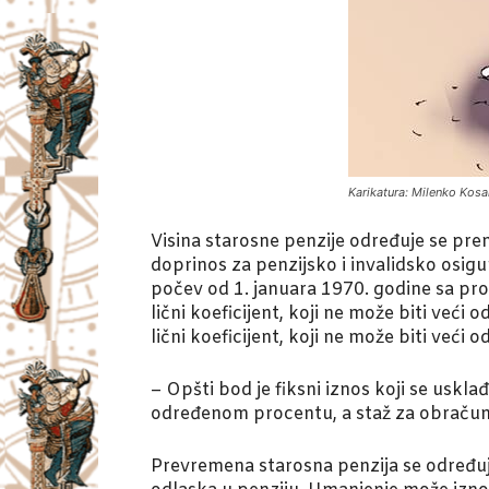
Karikatura: Milenko Kosa
Visina starosne penzije određuje se pr
doprinos za penzijsko i invalidsko osig
počev od 1. januara 1970. godine sa pro
lični koeficijent, koji ne može biti veći 
lični koeficijent, koji ne može biti ve
– Opšti bod je fiksni iznos koji se uskl
određenom procentu, a staž za obračun i
Prevremena starosna penzija se određuje 