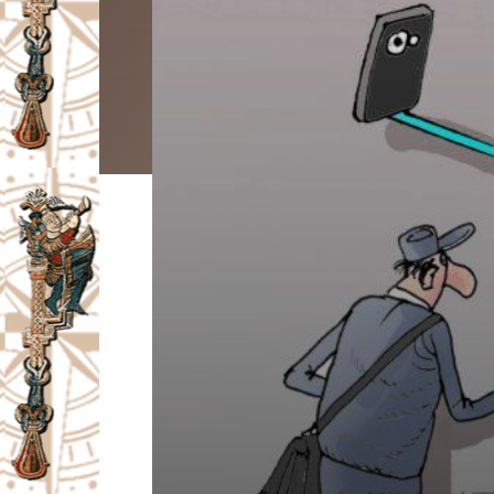
I
V
A
Č