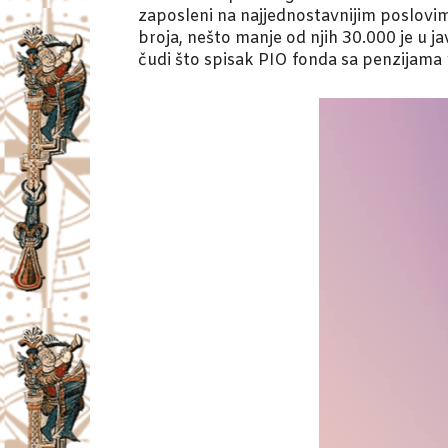
zaposleni na najjednostavnijim poslovi
broja, nešto manje od njih 30.000 je u j
čudi što spisak PIO fonda sa penzijama n