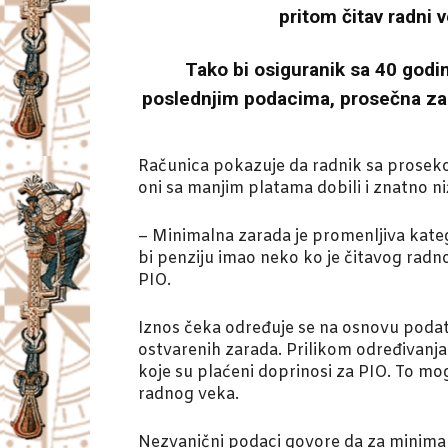
pritom čitav radni 
Tako bi osiguranik sa 40 godi
poslednjim podacima, prosečna zarad
Računica pokazuje da radnik sa proseko
oni sa manjim platama dobili i znatno ni
– Minimalna zarada je promenljiva kateg
bi penziju imao neko ko je čitavog radn
PIO.
Iznos čeka određuje se na osnovu podat
ostvarenih zarada. Prilikom određivanja 
koje su plaćeni doprinosi za PIO. To m
radnog veka.
Nezvanični podaci govore da za minimalac