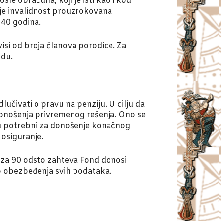
sle obračuna, koji je isti kao i kod
o je invalidnost prouzrokovana
 40 godina.
isi od broja članova porodice. Za
ndu.
lučivati o pravu na penziju. U cilju da
donošenja privremenog rešenja. Ono se
i su potrebni za donošenje konačnog
 osiguranje.
i za 90 odsto zahteva Fond donosi
o obezbeđenja svih podataka.