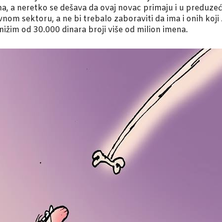
ma, a neretko se dešava da ovaj novac primaju i u preduze
avnom sektoru, a ne bi trebalo zaboraviti da ima i onih koj
ižim od 30.000 dinara broji više od milion imena.