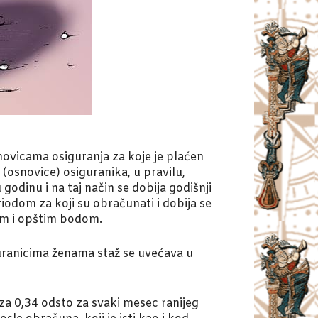
ovicama osiguranja za koje je plaćen
(osnovice) osiguranika, u pravilu,
dinu i na taj način se dobija godišnji
eriodom za koji su obračunati i dobija se
žom i opštim bodom.
iguranicima ženama staž se uvećava u
 za 0,34 odsto za svaki mesec ranijeg