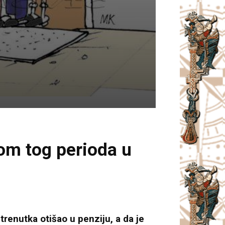
kom tog perioda u
enutka otišao u penziju, a da je