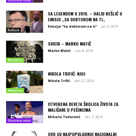
SA LEGENDOM U 2019. – HALID BEŠLIĆ U
EMISIJI ,,SA DOKTOROM NA TI,,
Emisija “Sa doktorom na ti”
-
jan 3, 2019
Kultura
SUICID – MARKO MATIĆ
Marko Matić
-
nov 8, 2016
Mesečina
NIKOLA TRIFIĆ: NJOJ
Nikola Trifić
-
dec 27, 2023
Mesečina
OTVORENA DEVETA ŠKOLICA ŽIVOTA ZA
MALIŠANE U PEĆINCIMA
Mihailo Todorović
-
dec 7, 2016
Otvorena vrata
OVO SU NAJPOPULARNIJI NACIONALNI