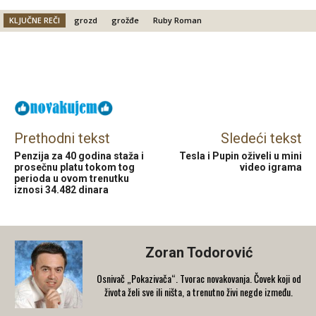
KLJUČNE REČI
grozd
grožđe
Ruby Roman
Facebook
X
Email
Prethodni tekst
Sledeći tekst
Penzija za 40 godina staža i
Tesla i Pupin oživeli u mini
prosečnu platu tokom tog
video igrama
perioda u ovom trenutku
iznosi 34.482 dinara
Zoran Todorović
Osnivač „Pokazivača“. Tvorac novakovanja. Čovek koji od
života želi sve ili ništa, a trenutno živi negde između.