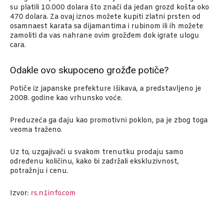
su platili 10.000 dolara što znači da jedan grozd košta oko
470 dolara. Za ovaj iznos možete kupiti zlatni prsten od
osamnaest karata sa dijamantima i rubinom ili ih možete
zamoliti da vas nahrane ovim grožđem dok igrate ulogu
cara.
Odakle ovo skupoceno grožđe potiče?
Potiče iz japanske prefekture Išikava, a predstavljeno je
2008. godine kao vrhunsko voće.
Preduzeća ga daju kao promotivni poklon, pa je zbog toga
veoma traženo.
Uz to, uzgajivači u svakom trenutku prodaju samo
određenu količinu, kako bi zadržali ekskluzivnost,
potražnju i cenu.
Izvor:
rs.n1info.com