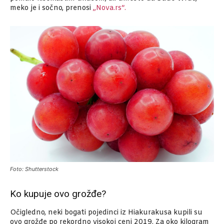
meko je i sočno, prenosi
„Nova.rs“.
Foto: Shutterstock
Ko kupuje ovo grožđe?
Očigledno, neki bogati pojedinci iz Hiakurakusa kupili su
ovo grožđe po rekordno visokoj ceni 2019. Za oko kilogram