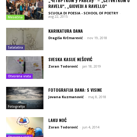
„ЧЕТВРТКОМ У РАВЕЛУ“ – „ČETVRTKOM U
RAVELU“, „GIOVEDI A RAVELLO“
SCUOLA DI POESIA - SCHOOL OF POETRY
-
avg 22, 2015
Mesečina
KARIKATURA DANA
Dragiša Krčmarević
-
nov 19, 2018
Satatatira
SVESKA KASIJE NEŠOVIĆ
Zoran Todorović
-
jan 18, 2019
Otvorena vrata
FOTOGRAFIJA DANA: S VISINE
Jovana Kuzmanović
-
maj 8, 2018
Fotografija
LAKU NOĆ
Zoran Todorović
-
jun 4, 2014
Otvorena vrata