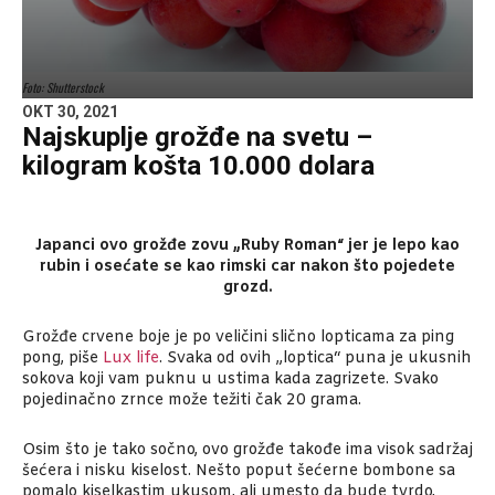
Foto: Shutterstock
OKT 30, 2021
Najskuplje grožđe na svetu –
kilogram košta 10.000 dolara
Japanci ovo grožđe zovu „Ruby Roman“ jer je lepo kao
rubin i osećate se kao rimski car nakon što pojedete
grozd.
Grožđe crvene boje je po veličini slično lopticama za ping
pong, piše
Lux life
. Svaka od ovih „loptica“ puna je ukusnih
sokova koji vam puknu u ustima kada zagrizete. Svako
pojedinačno zrnce može težiti čak 20 grama.
Osim što je tako sočno, ovo grožđe takođe ima visok sadržaj
šećera i nisku kiselost. Nešto poput šećerne bombone sa
pomalo kiselkastim ukusom, ali umesto da bude tvrdo,