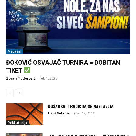
Magazin
ĐOKOVIĆ OSVAJAČ TURNIRA = DOBITAN
TIKET
Zoran Todorović
-
feb 1, 2026
KOŠARKA: TRADICIJA SE NASTAVLJA
Uroš Selenić
-
mar 17, 2016
Priključenija