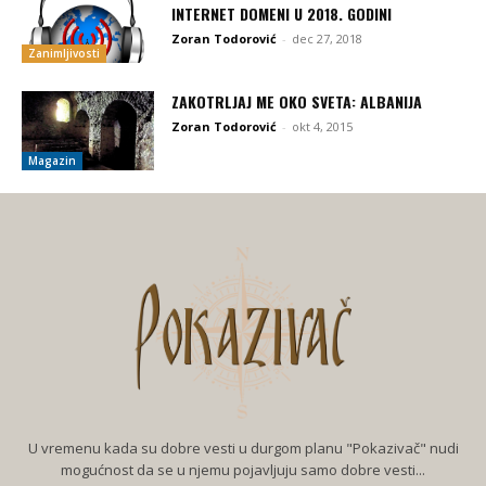
INTERNET DOMENI U 2018. GODINI
Zoran Todorović
-
dec 27, 2018
Zanimljivosti
ZAKOTRLJAJ ME OKO SVETA: ALBANIJA
Zoran Todorović
-
okt 4, 2015
Magazin
U vremenu kada su dobre vesti u durgom planu "Pokazivač" nudi
mogućnost da se u njemu pojavljuju samo dobre vesti...