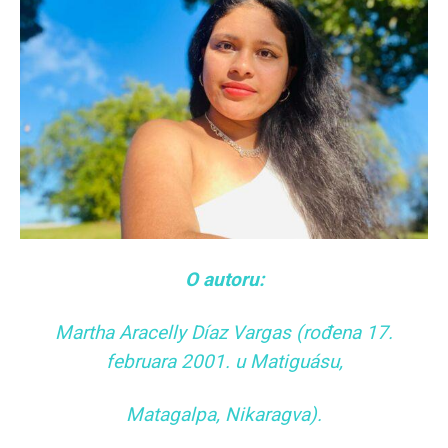
O autoru:
Martha Aracelly Díaz Vargas (rođena 17.
februara 2001. u Matiguásu,
Matagalpa, Nikaragva).