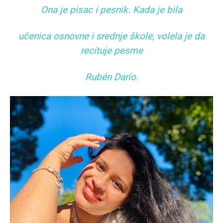
Ona je pisac i pesnik. Kada je bila
učenica osnovne i srednje škole, volela je da
recituje pesme
Rubén Darío.