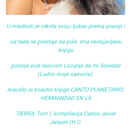
U mladosti je otkrila svoju ljubav prema poeziji i
od tada ne prestaje da piše. Ima neobjavljenu
knjigu
poezije pod nazivom Locuras de mi Soledad
(Ludilo moje samoće).
Aracelly je koautor knjige CANTO PLANETARIO:
HERMANDAD EN LA
TIERRA, Tom I, kompilacija Carlos Javier
Jarquín (H.C.