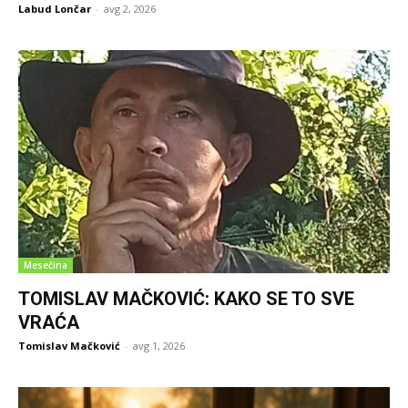
Labud Lončar
-
avg 2, 2026
Mesečina
TOMISLAV MAČKOVIĆ: KAKO SE TO SVE
VRAĆA
Tomislav Mačković
-
avg 1, 2026