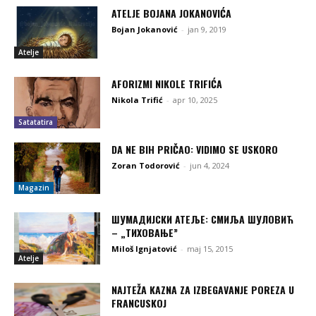
ATELJE BOJANA JOKANOVIĆA
Bojan Jokanović
-
jan 9, 2019
Atelje
AFORIZMI NIKOLE TRIFIĆA
Nikola Trifić
-
apr 10, 2025
Satatatira
DA NE BIH PRIČAO: VIDIMO SE USKORO
Zoran Todorović
-
jun 4, 2024
Magazin
ШУМАДИЈСКИ АТЕЉЕ: СМИЉА ШУЛОВИЋ
– „ТИХОВАЊЕ”
Miloš Ignjatović
-
maj 15, 2015
Atelje
NAJTEŽA KAZNA ZA IZBEGAVANJE POREZA U
FRANCUSKOJ