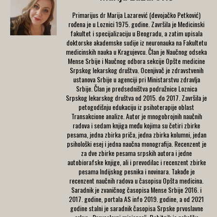
Primarijus dr Marija Lazarević (devojačko Petković)
rođena je u Loznici 1975. godine. Završila je Medicinski
fakultet i specijalizaciju u Beogradu, a zatim upisala
doktorske akademske sudije iz neuronauka na Fakultetu
medicinskih nauka u Kragujevcu. Član je Naučnog odseka
Mense Srbije i Naučnog odbora sekcije Opšte medicine
Srpskog lekarskog društva. Ocenjivač je zdravstvenih
ustanova Srbije u agenciji pri Ministarstvu zdravlja
Srbije. Član je predsedništva podružnice Loznica
Srpskog lekarskog društva od 2015. do 2017. Završila je
petogodišnju edukaciju iz psihoterapije oblast
Transakcione analize. Autor je mnogobrojnih naučnih
radova i sedam knjiga među kojima su četiri zbirke
pesama, jedna zbirka priča, jedna zbirka kolumni, jedan
psihološki esej i jedna naučna monografija. Recenzent je
za dve zbirke pesama srpskih autora i jedne
autobiorafske knjige, ali i prevodilac i recenzent zbirke
pesama Indijskog pesnika i novinara. Takođe je
recenzent naučnih radova u časopisu Opšta medicina.
Saradnik je zvaničnog časopisa Mense Srbije 2016. i
2017. godine, portala AS info 2019. godine, a od 2021
godine stalni je saradnik časopisa Srpske prvoslavne