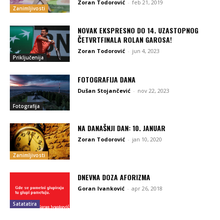
Zoran Todorović
-
feb 21, 2019
Zanimljivosti
NOVAK EKSPRESNO DO 14. UZASTOPNOG
ČETVRTFINALA ROLAN GAROSA!
Zoran Todorović
-
jun 4, 2023
Priključenija
FOTOGRAFIJA DANA
Dušan Stojančević
-
nov 22, 2023
Fotografija
NA DANAŠNJI DAN: 10. JANUAR
Zoran Todorović
-
jan 10, 2020
Zanimljivosti
DNEVNA DOZA AFORIZMA
Goran Ivanković
-
apr 26, 2018
Satatatira