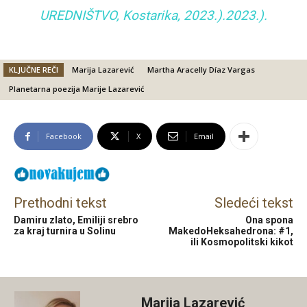
UREDNIŠTVO, Kostarika, 2023.).2023.).
KLJUČNE REČI
Marija Lazarević
Martha Aracelly Díaz Vargas
Planetarna poezija Marije Lazarević
Facebook
X
Email
Prethodni tekst
Sledeći tekst
Damiru zlato, Emiliji srebro
Ona spona
za kraj turnira u Solinu
MakedoHeksahedrona: #1,
ili Kosmopolitski kikot
Marija Lazarević