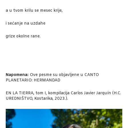
a u tvom krilu se mesec krije,
i sećanje na uzdahe
grize okolne rane.
Napomena:
Ove pesme su objavljene u CANTO
PLANETARIO: HERMANDAD
EN LA TIERRA, tom I, kompilacija Carlos Javier Jarquín (H.C.
UREDNIŠTVO, Kostarika, 2023.).