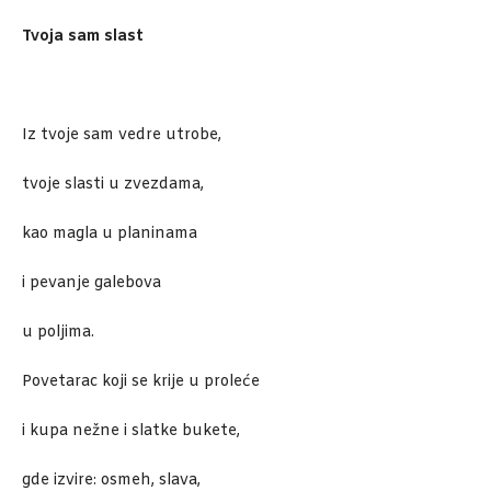
Tvoja sam slast
Iz tvoje sam vedre utrobe,
tvoje slasti u zvezdama,
kao magla u planinama
i pevanje galebova
u poljima.
Povetarac koji se krije u proleće
i kupa nežne i slatke bukete,
gde izvire: osmeh, slava,