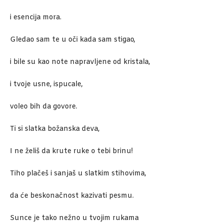
i esencija mora.
Gledao sam te u oči kada sam stigao,
i bile su kao note napravljene od kristala,
i tvoje usne, ispucale,
voleo bih da govore.
Ti si slatka božanska deva,
I ne želiš da krute ruke o tebi brinu!
Tiho plačeš i sanjaš u slatkim stihovima,
da će beskonačnost kazivati pesmu.
Sunce je tako nežno u tvojim rukama