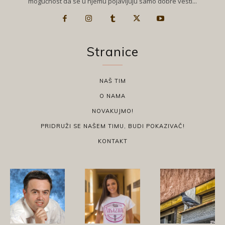
mogućnost da se u njemu pojavljuju samo dobre vesti...
Stranice
NAŠ TIM
O NAMA
NOVAKUJMO!
PRIDRUŽI SE NAŠEM TIMU, BUDI POKAZIVAČ!
KONTAKT