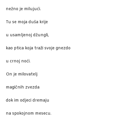
nežno je milujući.
Tu se moja duša krije
u usamljenoj džungli,
kao ptica koja traži svoje gnezdo
u crnoj noći.
On je milovatelj
magičnih zvezda
dok im odjeci dremaju
na spokojnom mesecu.