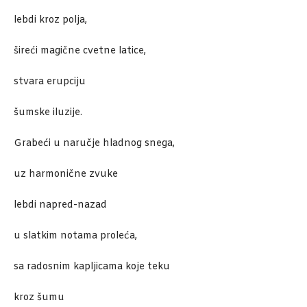
lebdi kroz polja,
šireći magične cvetne latice,
stvara erupciju
šumske iluzije.
Grabeći u naručje hladnog snega,
uz harmonične zvuke
lebdi napred-nazad
u slatkim notama proleća,
sa radosnim kapljicama koje teku
kroz šumu