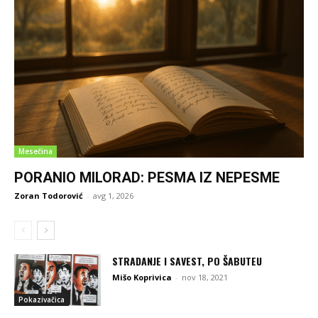
Mesečina
PORANIO MILORAD: PESMA IZ NEPESME
Zoran Todorović
-
avg 1, 2026
STRADANJE I SAVEST, PO ŠABUTEU
Mišo Koprivica
-
nov 18, 2021
Pokazivačica