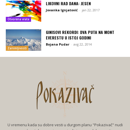
LIKOVNI RAD DANA: JESEN
Jovanka Ignjatović
-
jan 22, 2017
Otvorena vrata
GINISOVI REKORDI: DVA PUTA NA MONT
EVERESTU U ISTOJ GODINI
Bojana Pudar
-
avg 22, 2014
Zanimljivosti
U vremenu kada su dobre vesti u durgom planu "Pokazivač" nudi