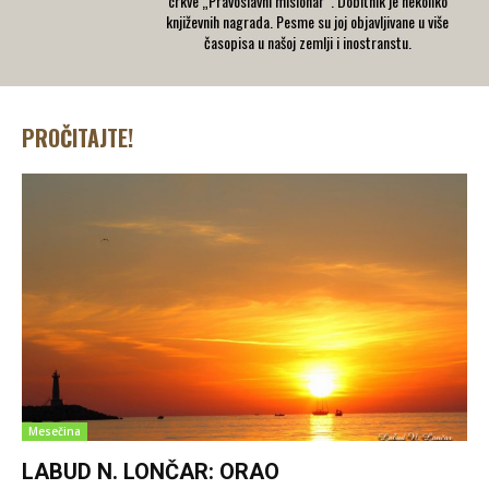
crkve „Pravoslavni misionar“. Dobitnik je nekoliko
književnih nagrada. Pesme su joj objavljivane u više
časopisa u našoj zemlji i inostranstu.
PROČITAJTE!
Mesečina
LABUD N. LONČAR: ORAO