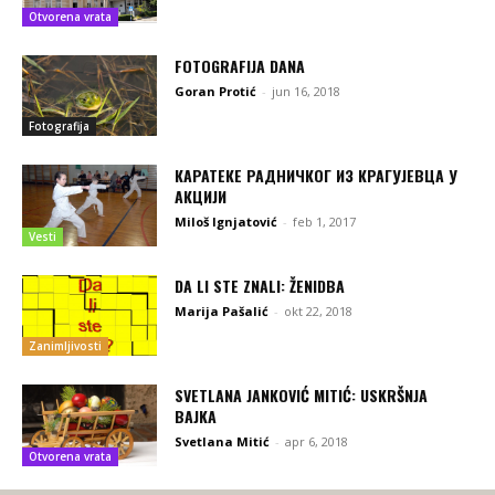
Otvorena vrata
FOTOGRAFIJA DANA
Goran Protić
-
jun 16, 2018
Fotografija
КАРАТЕКЕ РАДНИЧКОГ ИЗ КРАГУЈЕВЦА У
АКЦИЈИ
Miloš Ignjatović
-
feb 1, 2017
Vesti
DA LI STE ZNALI: ŽENIDBA
Marija Pašalić
-
okt 22, 2018
Zanimljivosti
SVETLANA JANKOVIĆ MITIĆ: USKRŠNJA
BAJKA
Svetlana Mitić
-
apr 6, 2018
Otvorena vrata