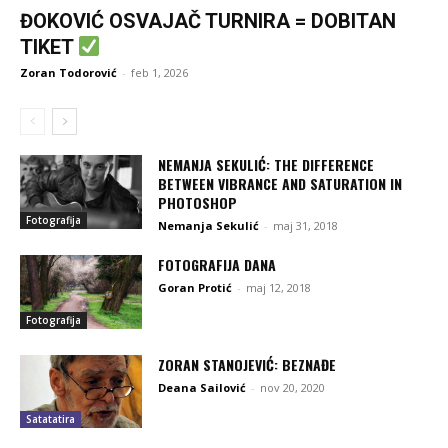
ĐOKOVIĆ OSVAJAČ TURNIRA = DOBITAN
TIKET
Zoran Todorović
-
feb 1, 2026
NEMANJA SEKULIĆ: THE DIFFERENCE
BETWEEN VIBRANCE AND SATURATION IN
PHOTOSHOP
Fotografija
Nemanja Sekulić
-
maj 31, 2018
FOTOGRAFIJA DANA
Goran Protić
-
maj 12, 2018
Fotografija
ZORAN STANOJEVIĆ: BEZNAĐE
Deana Sailović
-
nov 20, 2020
Satatatira