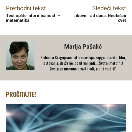
Prethodni tekst
Sledeći tekst
Test opšte informisanosti –
Likovni rad dana: Neobičan
matematika
cvet
Marija Pašalić
​Rođena u Kragujevcu. Interesovanja: knjige, muzika, film,
putovanja, druženje, pozitivni ljudi... Životni moto: "U
životu se moramo praviti ludi, a biti mudri!"
PROČITAJTE!