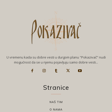
U vremenu kada su dobre vesti u durgom planu "Pokazivač" nudi
mogućnost da se u njemu pojavljuju samo dobre vesti...
Stranice
NAŠ TIM
O NAMA