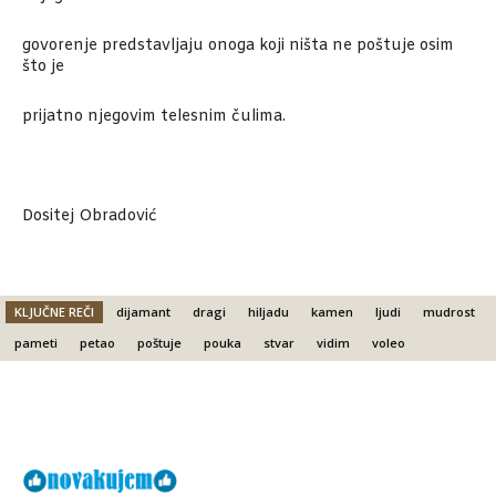
govorenje predstavljaju onoga koji ništa ne poštuje osim
što je
prijatno njegovim telesnim čulima.
Dositej Obradović
KLJUČNE REČI
dijamant
dragi
hiljadu
kamen
ljudi
mudrost
pameti
petao
poštuje
pouka
stvar
vidim
voleo
Facebook
X
Email