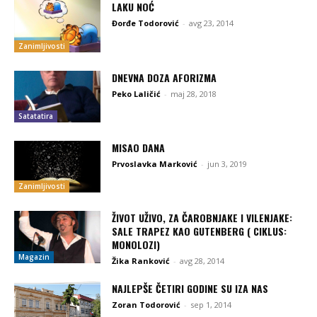
LAKU NOĆ
Đorđe Todorović
-
avg 23, 2014
Zanimljivosti
DNEVNA DOZA AFORIZMA
Peko Laličić
-
maj 28, 2018
Satatatira
MISAO DANA
Prvoslavka Marković
-
jun 3, 2019
Zanimljivosti
ŽIVOT UŽIVO, ZA ČAROBNJAKE I VILENJAKE:
SALE TRAPEZ KAO GUTENBERG ( CIKLUS:
MONOLOZI)
Magazin
Žika Ranković
-
avg 28, 2014
NAJLEPŠE ČETIRI GODINE SU IZA NAS
Zoran Todorović
-
sep 1, 2014