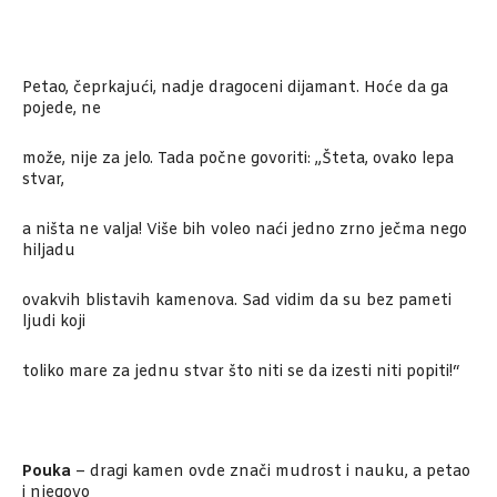
Petao, čeprkajući, nadje dragoceni dijamant. Hoće da ga
pojede, ne
može, nije za jelo. Tada počne govoriti: „Šteta, ovako lepa
stvar,
a ništa ne valja! Više bih voleo naći jedno zrno ječma nego
hiljadu
ovakvih blistavih kamenova. Sad vidim da su bez pameti
ljudi koji
toliko mare za jednu stvar što niti se da izesti niti popiti!“
Pouka
– dragi kamen ovde znači mudrost i nauku, a petao
i njegovo