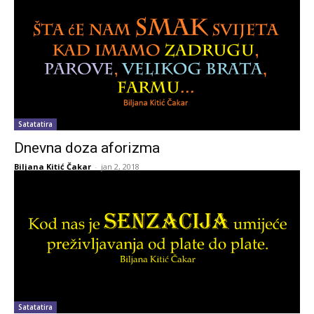
Satatatira
Dnevna doza aforizma
Biljana Kitić Čakar
-
jan 2, 2018
Satatatira