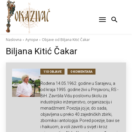
Naslovna
Аутори
Objave od Biljana Kitić Čakar
Biljana Kitić Čakar
110 OBJAVE
0 KOMENTARA
Rođena 14.05.1962. godine u Sarajevu, a
od kraja 1995. godine živi u Prnjavoru, RS -
BiH. Završila Višu poslovnu školu za
industrijsko inženjerstvo, organizaciju i
menadžment. Poezija joj je, do sada,
objavljena u preko 40 zajedničkih zbirki,
zbornika i antologija. Pored poezije, bavi se
i haikuom, a voli zaviriti u svijet i kroz