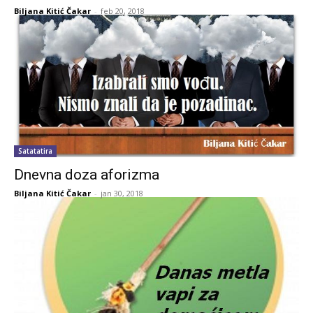
Biljana Kitić Čakar
-
feb 20, 2018
Satatatira
Dnevna doza aforizma
Biljana Kitić Čakar
-
jan 30, 2018