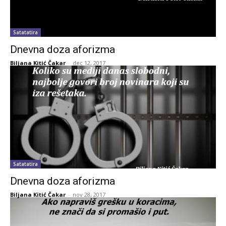
Satatatira
Dnevna doza aforizma
Biljana Kitić Čakar
-
dec 12, 2017
Satatatira
Dnevna doza aforizma
Biljana Kitić Čakar
-
nov 28, 2017