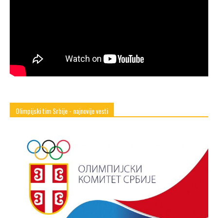
Olimpijski tim Srbije - najnovije vesti