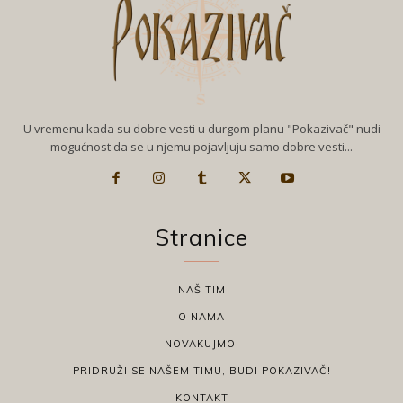
U vremenu kada su dobre vesti u durgom planu "Pokazivač" nudi
mogućnost da se u njemu pojavljuju samo dobre vesti...
Stranice
NAŠ TIM
O NAMA
NOVAKUJMO!
PRIDRUŽI SE NAŠEM TIMU, BUDI POKAZIVAČ!
KONTAKT