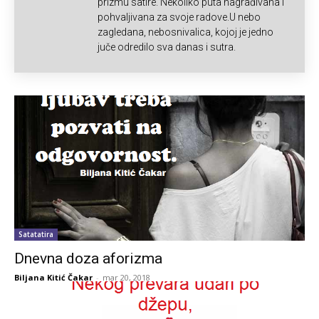
prizmu satire. Nekoliko puta nagrađivana i
pohvaljivana za svoje radove.U nebo
zagledana, nebosnivalica, kojoj je jedno
juče odredilo sva danas i sutra.
Satatatira
Dnevna doza aforizma
Biljana Kitić Čakar
-
mar 20, 2018