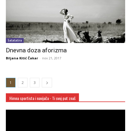
Satatatira
Dnevna doza aforizma
Biljana Kitić Čakar
-
nov 21, 2017
1
2
3
Himna sportista i navijača - Ti svoj put znaš