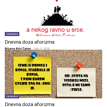
Satatatira
Dnevna doza aforizma
Biljana Kitić Čakar
-
feb 27, 2018
Satatatira
Dnevna doza aforizma