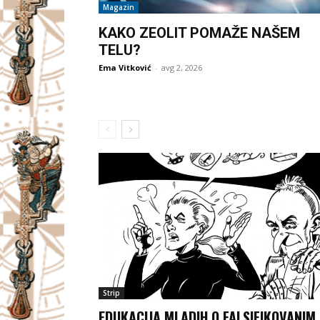
Magazin
KAKO ZEOLIT POMAŽE NAŠEM
TELU?
Ema Vitković
-
avg 2, 2026
Strip
EDUKACIJA MLADIH O FALSIFIKOVANIM