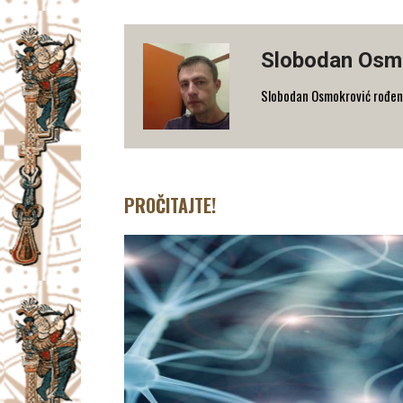
Slobodan Osm
Slobodan Osmokrović rođen 
PROČITAJTE!