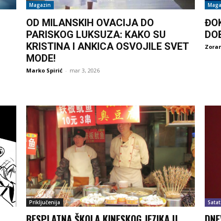
Magazin
Maga
OD MILANSKIH OVACIJA DO
ĐO
PARISKOG LUKSUZA: KAKO SU
DO
KRISTINA I ANKICA OSVOJILE SVET
Zoran
MODE!
Marko Spirić
-
mar 3, 2026
Priključenija
Satat
BESPLATNA ŠKOLA KINESKOG JEZIKA U
DNE