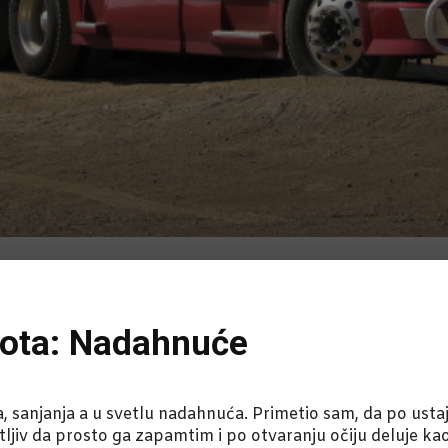
Čota: Nadahnuće
 sanjanja a u svetlu nadahnuća. Primetio sam, da po ustaj
atljiv da prosto ga zapamtim i po otvaranju očiju deluje ka