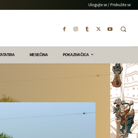
Ulogujte se / Pridružite se
TATATIRA
MESEČINA
POKAZIVAČICA