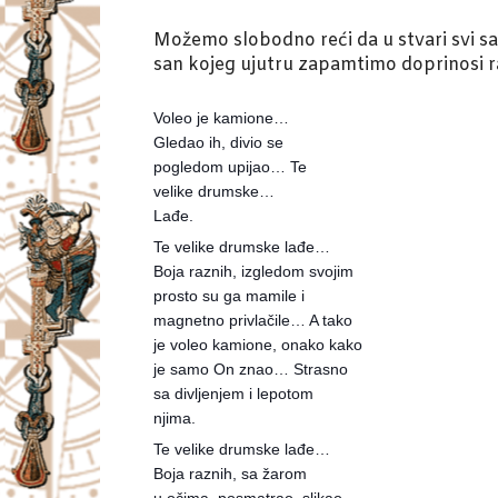
Možemo slobodno reći da u stvari svi sanj
san kojeg ujutru zapamtimo doprinosi ra
Voleo je kamione…
Gledao ih, divio se
pogledom upijao… Te
velike drumske…
Lađe.
Te velike drumske lađe…
Boja raznih, izgledom svojim
prosto su ga mamile i
magnetno privlačile… A tako
je voleo kamione, onako kako
je samo On znao… Strasno
sa divljenjem i lepotom
njima.
Te velike drumske lađe…
Boja raznih, sa žarom