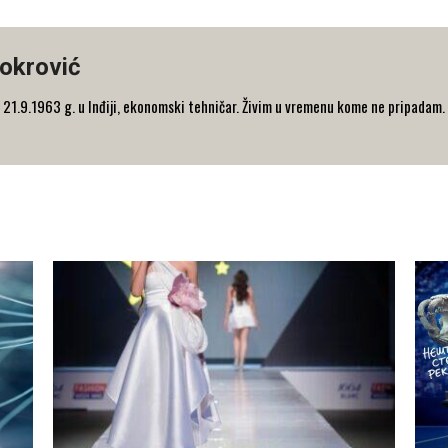
okrović
21.9.1963 g. u Inđiji, ekonomski tehničar. Živim u vremenu kome ne pripadam.