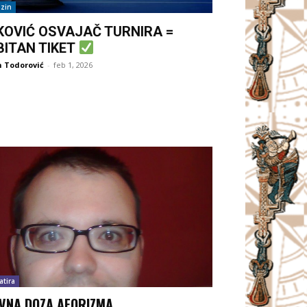
zin
KOVIĆ OSVAJAČ TURNIRA =
BITAN TIKET
 Todorović
-
feb 1, 2026
atira
VNA DOZA AFORIZMA