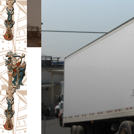
I
V
A
Č