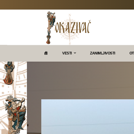
P
VESTI
ZANIMLJIVOSTI
OT
O
K
A
Z