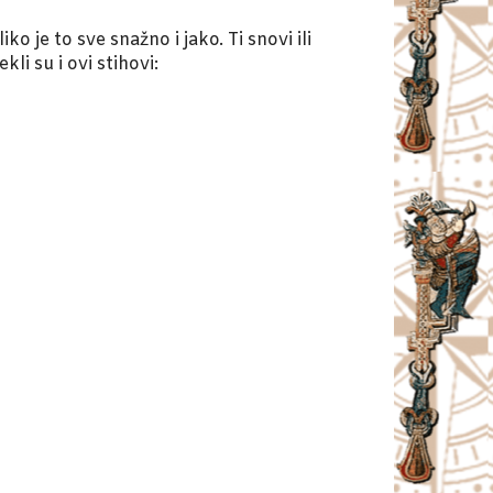
 je to sve snažno i jako. Ti snovi ili
i su i ovi stihovi: