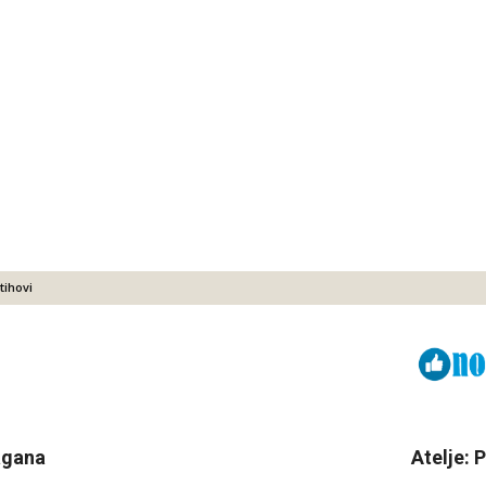
tihovi
Viber
ReddIt
agana
Atelje: 