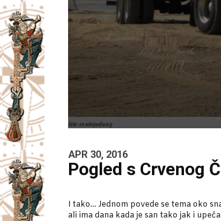
Foto: en.wikipedia.org
APR 30, 2016
Pogled s Crvenog 
I tako… Jednom povede se tema oko sna,
ali ima dana kada je san tako jak i upeč