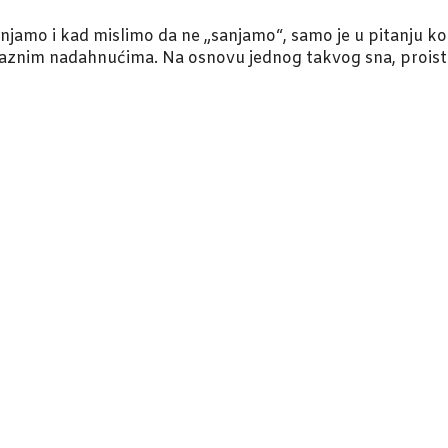
amo i kad mislimo da ne „sanjamo“, samo je u pitanju koliko
znim nadahnućima. Na osnovu jednog takvog sna, proistekl