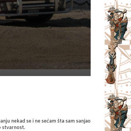
anju nekad se i ne sećam šta sam sanjao
o stvarnost.