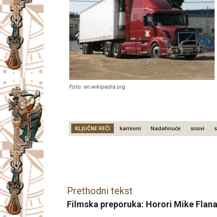
Foto: en.wikipedia.org
KLJUČNE REČI
kamioni
Nadahnuće
snovi
s
Facebook
X
Email
Prethodni tekst
Filmska preporuka: Horori Mike Flan