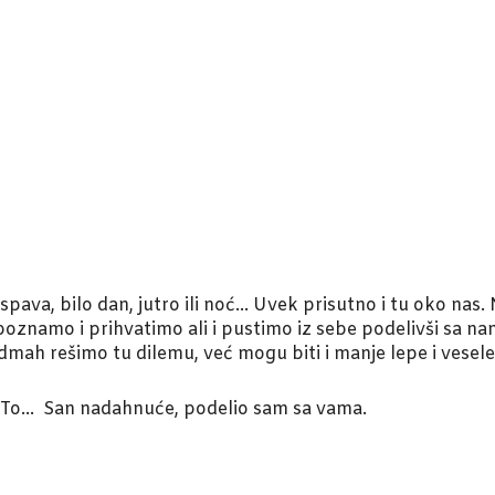
ava, bilo dan, jutro ili noć… Uvek prisutno i tu oko nas
spoznamo i prihvatimo ali i pustimo iz sebe podelivši sa 
dmah rešimo tu dilemu, već mogu biti i manje lepe i vesel
 To… San nadahnuće, podelio sam sa vama.