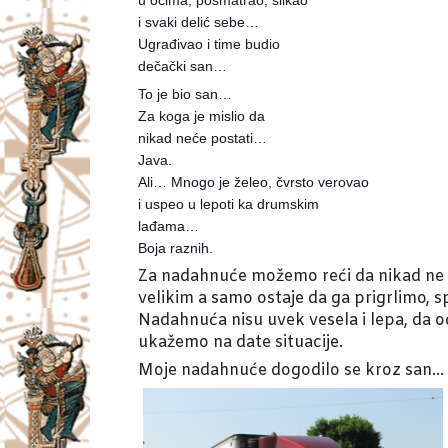
u očima, posmatrao, slikao
i svaki delić sebe…
Ugrađivao i time budio
dečački san…
To je bio san…
Za koga je mislio da
nikad neće postati…
Java.
Ali… Mnogo je želeo, čvrsto verovao
i uspeo u lepoti ka drumskim
lađama…
Boja raznih.
Za nadahnuće možemo reći da nikad ne sp
velikim a samo ostaje da ga prigrlimo, 
Nadahnuća nisu uvek vesela i lepa, da o
ukažemo na date situacije.
Moje nadahnuće dogodilo se kroz san…