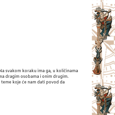
. Na svakom koraku ima ga, u količinama
nama dragim osobama i onim drugim.
e teme koje će nam dati povod da