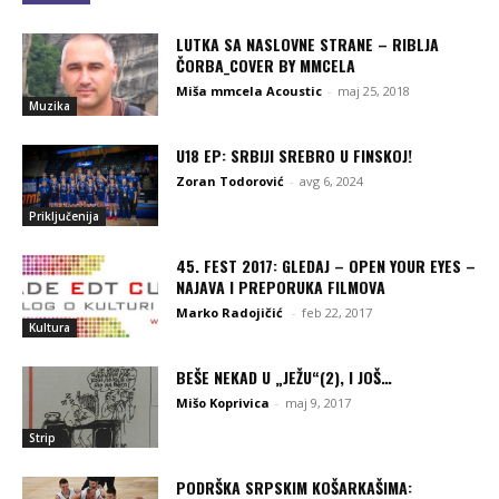
LUTKA SA NASLOVNE STRANE – RIBLJA
ČORBA_COVER BY MMCELA
Miša mmcela Acoustic
-
maj 25, 2018
Muzika
U18 EP: SRBIJI SREBRO U FINSKOJ!
Zoran Todorović
-
avg 6, 2024
Priključenija
45. FEST 2017: GLEDAJ – OPEN YOUR EYES –
NAJAVA I PREPORUKA FILMOVA
Marko Radojičić
-
feb 22, 2017
Kultura
BEŠE NEKAD U „JEŽU“(2), I JOŠ…
Mišo Koprivica
-
maj 9, 2017
Strip
PODRŠKA SRPSKIM KOŠARKAŠIMA: