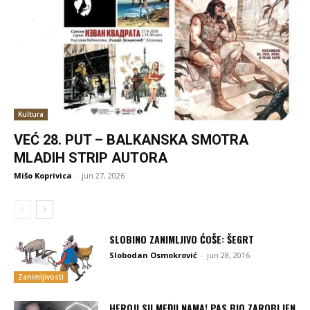
Kultura
VEĆ 28. PUT – BALKANSKA SMOTRA
MLADIH STRIP AUTORA
Mišo Koprivica
-
jun 27, 2026
SLOBINO ZANIMLJIVO ĆOŠE: ŠEGRT
Slobodan Osmokrović
-
jun 28, 2016
Zanimljivosti
HEROJI SU MEĐU NAMA! PAS BIO ZAROBLJEN