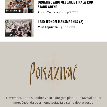
ORGANIZOVANO GLEDANJE FINALA KOD
ŠTARK ARENE
Priključenija
Zoran Todorović
-
sep 9, 2023
I BIO JEDNOM MAKSMAGNUS (2)
Mišo Koprivica
-
jul 17, 2018
Strip
U vremenu kada su dobre vesti u durgom planu "Pokazivač" nudi
mogućnost da se u njemu pojavljuju samo dobre vesti...