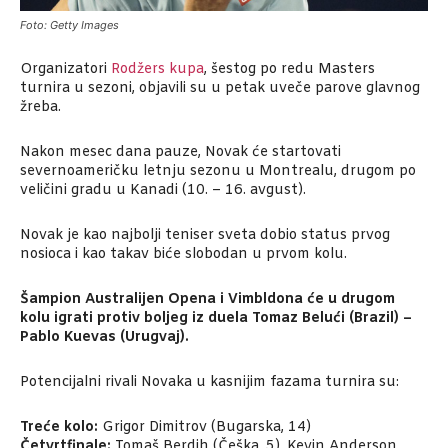
Foto: Getty Images
Organizatori
Rodžers kupa
, šestog po redu Masters
turnira u sezoni, objavili su u petak uveče parove glavnog
žreba.
Nakon mesec dana pauze, Novak će startovati
severnoameričku letnju sezonu u Montrealu, drugom po
veličini gradu u Kanadi (10. – 16. avgust).
Novak je kao najbolji teniser sveta dobio status prvog
nosioca i kao takav biće slobodan u prvom kolu.
Šampion Australijen Opena i Vimbldona će u drugom
kolu igrati protiv boljeg iz duela Tomaz Belući (Brazil) –
Pablo Kuevas (Urugvaj).
Potencijalni rivali Novaka u kasnijim fazama turnira su:
Treće kolo:
Grigor Dimitrov (Bugarska, 14)
Četvrtfinale:
Tomaš Berdih (Češka, 5), Kevin Anderson