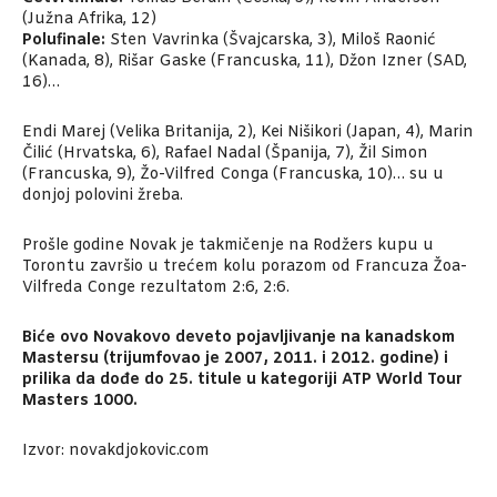
(Južna Afrika, 12)
Polufinale:
Sten Vavrinka (Švajcarska, 3), Miloš Raonić
(Kanada, 8), Rišar Gaske (Francuska, 11), Džon Izner (SAD,
16)…
Endi Marej (Velika Britanija, 2), Kei Nišikori (Japan, 4), Marin
Čilić (Hrvatska, 6), Rafael Nadal (Španija, 7), Žil Simon
(Francuska, 9), Žo-Vilfred Conga (Francuska, 10)… su u
donjoj polovini žreba.
Prošle godine Novak je takmičenje na Rodžers kupu u
Torontu završio u trećem kolu porazom od Francuza Žoa-
Vilfreda Conge rezultatom 2:6, 2:6.
Biće ovo Novakovo deveto pojavljivanje na kanadskom
Mastersu (trijumfovao je 2007, 2011. i 2012. godine) i
prilika da dođe do 25. titule u kategoriji ATP World Tour
Masters 1000.
Izvor: novakdjokovic.com