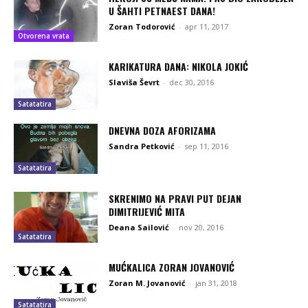
U ŠAHTI PETNAEST DANA!
Zoran Todorović
-
apr 11, 2017
Otvorena vrata
KARIKATURA DANA: NIKOLA JOKIĆ
Slaviša Ševrt
-
dec 30, 2016
Satatatira
DNEVNA DOZA AFORIZAMA
Sandra Petković
-
sep 11, 2016
Satatatira
SKRENIMO NA PRAVI PUT DEJAN
DIMITRIJEVIĆ MITA
Deana Sailović
-
nov 20, 2016
Satatatira
MUĆKALICA ZORAN JOVANOVIĆ
Zoran M. Jovanović
-
jan 31, 2018
Satatatira