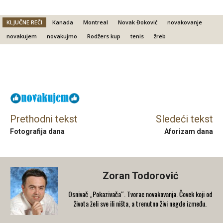
KLJUČNE REČI
Kanada
Montreal
Novak Đoković
novakovanje
novakujem
novakujmo
Rodžers kup
tenis
žreb
Facebook
X
Email
Prethodni tekst
Sledeći tekst
Fotografija dana
Aforizam dana
Zoran Todorović
Osnivač „Pokazivača“. Tvorac novakovanja. Čovek koji od
života želi sve ili ništa, a trenutno živi negde između.