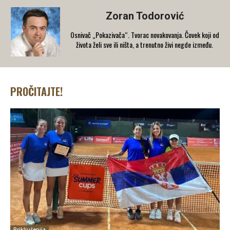
Zoran Todorović
Osnivač „Pokazivača“. Tvorac novakovanja. Čovek koji od
života želi sve ili ništa, a trenutno živi negde između.
PROČITAJTE!
Priključenija