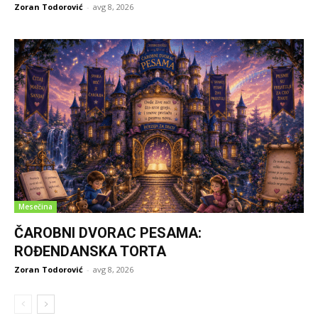
Zoran Todorović
-
avg 8, 2026
Mesečina
ČAROBNI DVORAC PESAMA:
ROĐENDANSKA TORTA
Zoran Todorović
-
avg 8, 2026