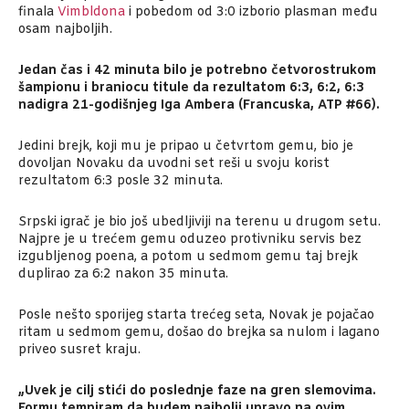
finala
Vimbldona
i pobedom od 3:0 izborio plasman među
osam najboljih.
Jedan čas i 42 minuta bilo je potrebno četvorostrukom
šampionu i braniocu titule da rezultatom 6:3, 6:2, 6:3
nadigra 21-godišnjeg Iga Ambera (Francuska, ATP #66).
Jedini brejk, koji mu je pripao u četvrtom gemu, bio je
dovoljan Novaku da uvodni set reši u svoju korist
rezultatom 6:3 posle 32 minuta.
Srpski igrač je bio još ubedljiviji na terenu u drugom setu.
Najpre je u trećem gemu oduzeo protivniku servis bez
izgubljenog poena, a potom u sedmom gemu taj brejk
duplirao za 6:2 nakon 35 minuta.
Posle nešto sporijeg starta trećeg seta, Novak je pojačao
ritam u sedmom gemu, došao do brejka sa nulom i lagano
priveo susret kraju.
„Uvek je cilj stići do poslednje faze na gren slemovima.
Formu tempiram da budem najbolji upravo na ovim