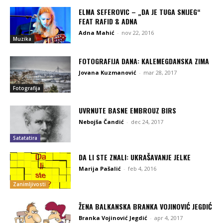
ELMA SEFEROVIC – „DA JE TUGA SNIJEG“
FEAT RAFID & ADNA
Adna Mahić
-
nov 22, 2016
Muzika
FOTOGRAFIJA DANA: KALEMEGDANSKA ZIMA
Jovana Kuzmanović
-
mar 28, 2017
Fotografija
UVRNUTE BASNE EMBROUZ BIRS
Nebojša Čandić
-
dec 24, 2017
Satatatira
DA LI STE ZNALI: UKRAŠAVANJE JELKE
Marija Pašalić
-
feb 4, 2016
Zanimljivosti
ŽENA BALKANSKA BRANKA VOJINOVIĆ JEGDIĆ
Branka Vojinović Jegdić
-
apr 4, 2017