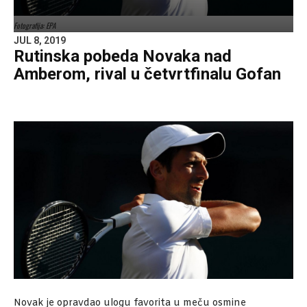
Fotografija: EPA
JUL 8, 2019
Rutinska pobeda Novaka nad
Amberom, rival u četvrtfinalu Gofan
Novak je opravdao ulogu favorita u meču osmine