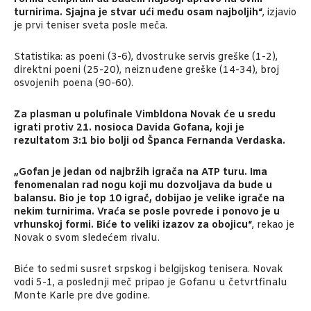
turnirima. Sjajna je stvar ući među osam najboljih“
, izjavio
je prvi teniser sveta posle meča.
Statistika: as poeni (3-6), dvostruke servis greške (1-2),
direktni poeni (25-20), neiznuđene greške (14-34), broj
osvojenih poena (90-60).
Za plasman u polufinale Vimbldona Novak će u sredu
igrati protiv 21. nosioca Davida Gofana, koji je
rezultatom 3:1 bio bolji od Španca Fernanda Verdaska.
„Gofan je jedan od najbržih igrača na ATP turu. Ima
fenomenalan rad nogu koji mu dozvoljava da bude u
balansu. Bio je top 10 igrač, dobijao je velike igrače na
nekim turnirima. Vraća se posle povrede i ponovo je u
vrhunskoj formi. Biće to veliki izazov za obojicu“
, rekao je
Novak o svom sledećem rivalu.
Biće to sedmi susret srpskog i belgijskog tenisera. Novak
vodi 5-1, a poslednji meč pripao je Gofanu u četvrtfinalu
Monte Karle pre dve godine.