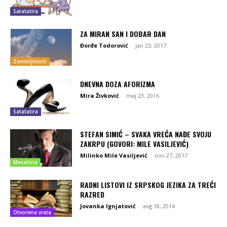
Satatatira
ZA MIRAN SAN I DOBAR DAN
Đorđe Todorović
-
jan 23, 2017
Zanimljivosti
DNEVNA DOZA AFORIZMA
Mira Živković
-
maj 23, 2016
Satatatira
STEFAN SIMIĆ – SVAKA VREĆA NAĐE SVOJU
ZAKRPU (GOVORI: MILE VASILJEVIĆ)
Milinko Mile Vasiljević
-
nov 27, 2017
Mesečina
RADNI LISTOVI IZ SRPSKOG JEZIKA ZA TREĆI
RAZRED
Jovanka Ignjatović
-
avg 18, 2014
Otvorena vrata