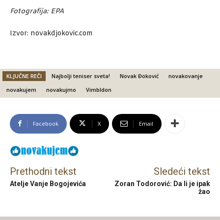
Fotografija: EPA
Izvor: novakdjokovic.com
KLJUČNE REČI
Najbolji teniser sveta!
Novak Đoković
novakovanje
novakujem
novakujmo
Vimbldon
Facebook
X
Email
Prethodni tekst
Sledeći tekst
Atelje Vanje Bogojevića
Zoran Todorović: Da li je ipak
žao