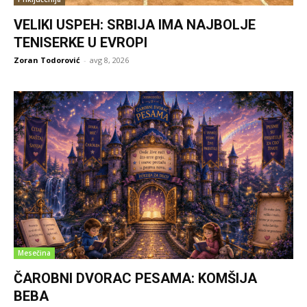
VELIKI USPEH: SRBIJA IMA NAJBOLJE
TENISERKE U EVROPI
Zoran Todorović
-
avg 8, 2026
Mesečina
ČAROBNI DVORAC PESAMA: KOMŠIJA
BEBA