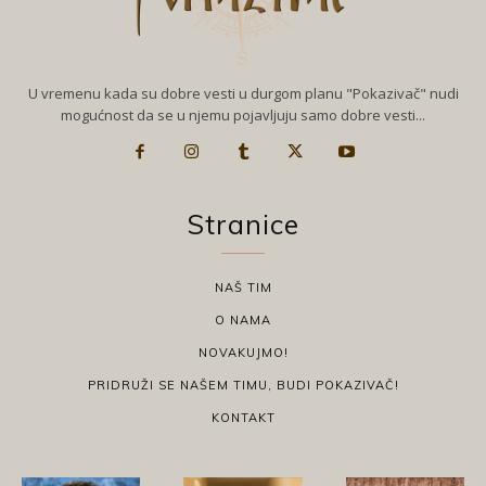
U vremenu kada su dobre vesti u durgom planu "Pokazivač" nudi
mogućnost da se u njemu pojavljuju samo dobre vesti...
Stranice
NAŠ TIM
O NAMA
NOVAKUJMO!
PRIDRUŽI SE NAŠEM TIMU, BUDI POKAZIVAČ!
KONTAKT