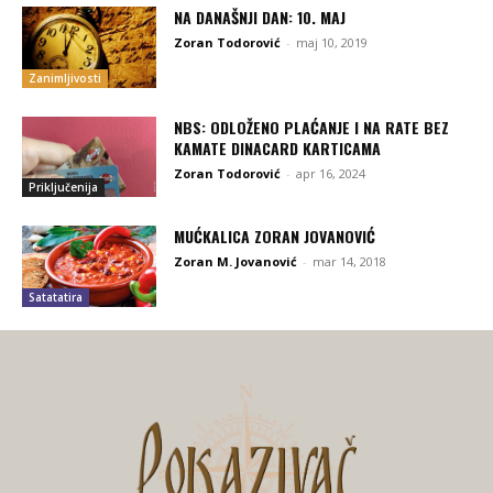
NA DANAŠNJI DAN: 10. MAJ
Zoran Todorović
-
maj 10, 2019
Zanimljivosti
NBS: ODLOŽENO PLAĆANJE I NA RATE BEZ
KAMATE DINACARD KARTICAMA
Zoran Todorović
-
apr 16, 2024
Priključenija
MUĆKALICA ZORAN JOVANOVIĆ
Zoran M. Jovanović
-
mar 14, 2018
Satatatira