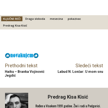
KLJUČNE REČI
Draga sloboda
mesecina
pokazivac
Predrag Kisa Kisić
Facebook
X
Email
Prethodni tekst
Sledeći tekst
Haiku – Branka Vojinović
Labud N. Lončar: U mom snu
Jegdić
Predrag Kisa Kisić
Rođen u Visokom 1991 godine. Živi i radi u Podgorici.