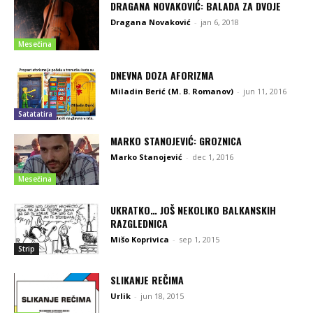
DRAGANA NOVAKOVIĆ: BALADA ZA DVOJE
Dragana Novaković
-
jan 6, 2018
Mesečina
DNEVNA DOZA AFORIZMA
Miladin Berić (M. B. Romanov)
-
jun 11, 2016
Satatatira
MARKO STANOJEVIĆ: GROZNICA
Marko Stanojević
-
dec 1, 2016
Mesečina
UKRATKO… JOŠ NEKOLIKO BALKANSKIH
RAZGLEDNICA
Mišo Koprivica
-
sep 1, 2015
Strip
SLIKANJE REČIMA
Urlik
-
jun 18, 2015