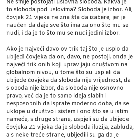
Ne smije postojati uslovna sloboda. Kakva je
to sloboda pod uslovima? Sloboda je izbor. Ali,
čovjek 21 vijeka ne zna šta da izabere, jer je
naučen da daje sve što ima za ono što mu se
nudi, i da je to što mu se nudi jedini izbor.
Ako je najveći đavolov trik taj što je uspio da
ubijedi čovjeka da on, đavo, ne postoji. onda je
najveći trik onih koji upravljaju društvom na
globalnom nivou, u tome što su uspjeli da
ubijede čovjeka da sloboda nije vrijednost, da
sloboda nije izbor, da sloboda nije osnovno
pravo, već da je to samo ideja slabih i
nesposobnih da isprate moderno doba, da se
uklope u društvo i sistem i ono što se u istim
nameće, s druge strane, uspjeli su da ubijede
čovjeka 21 vijeka da je sloboda iluzija, zabluda,
a s neke treće strane, ubijedili su ga da je