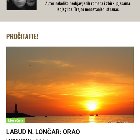
Autor nekoliko neobjavljenih romana i zbirki pjesama.
Izbjeglica. Trajno nenastanjeni stranac.
PROČITAJTE!
Mesečina
LABUD N. LONČAR: ORAO
Labud Lončar
-
avg 2, 2026