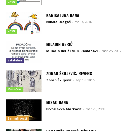
Vesti
KARIKATURA DANA
Nikola Dragaš
-
maj 7, 2016
Vesti
MILADIN BERIĆ
Miladin Berić (M. B. Romanov)
-
mar 25, 2017
Satatatira
ZORAN ŠKILJEVIĆ: REVERS
Zoran Škiljević
-
sep 18, 2016
Mesečina
MISAO DANA
Prvoslavka Marković
-
mar 29, 2018
Zanimljivosti