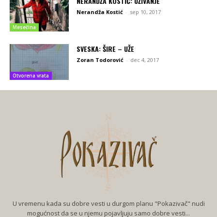
NERANDŽA KOSTIĆ: UŽIVANJE
Nerandža Kostić
-
sep 10, 2017
Mesečina
SVESKA: ŠIRE – UŽE
Zoran Todorović
-
dec 4, 2017
Otvorena vrata
U vremenu kada su dobre vesti u durgom planu "Pokazivač" nudi
mogućnost da se u njemu pojavljuju samo dobre vesti...