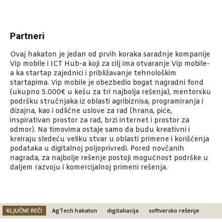
Partneri
Ovaj hakaton je jedan od prvih koraka saradnje kompanije
Vip mobile i ICT Hub-a koji za cilj ima otvaranje Vip mobile-
a ka startap zajednici i približavanje tehnološkim
startapima. Vip mobile je obezbedio bogat nagradni fond
(ukupno 5.000€ u kešu za tri najbolja rešenja), mentorsku
podršku stručnjaka iz oblasti agribiznisa, programiranja i
dizajna, kao i odlične uslove za rad (hrana, piće,
inspirativan prostor za rad, brzi internet i prostor za
odmor). Na timovima ostaje samo da budu kreativni i
kreiraju sledeću veliku stvar u oblasti primene i korišćenja
podataka u digitalnoj poljoprivredi. Pored novčanih
nagrada, za najbolje rešenje postoji mogućnost podrške u
daljem razvoju i komercijalnoj primeni rešenja.
KLJUČNE REČI
AgTech hakaton
digitaliacija
softversko rešenje