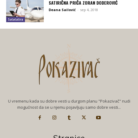
SATIRIČNA PRIČA ZORAN DODEROVIĆ
Deana Sailović
-
sep 4, 2018
Satatatira
U vremenu kada su dobre vesti u durgom planu "Pokazivač" nudi
mogućnost da se u njemu pojavljuju samo dobre vesti...
Stranice