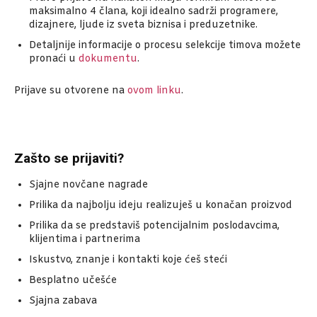
maksimalno 4 člana, koji idealno sadrži programere,
dizajnere, ljude iz sveta biznisa i preduzetnike.
Detaljnije informacije o procesu selekcije timova možete
pronaći u
dokumentu
.
Prijave su otvorene na
ovom linku
.
Zašto se prijaviti?
Sjajne novčane nagrade
Prilika da najbolju ideju realizuješ u konačan proizvod
Prilika da se predstaviš potencijalnim poslodavcima,
klijentima i partnerima
Iskustvo, znanje i kontakti koje ćeš steći
Besplatno učešće
Sjajna zabava