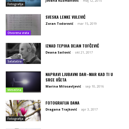
Jovana Kuzmanović
-
maj 12, 2015
Fotografija
SVESKA LENKE VULEVIĆ
Zoran Todorović
-
mar 15, 2019
Otvorena vrata
IZNAD TEPIHA DEJAN TOFČEVIĆ
Deana Sailović
-
okt 21, 2017
Satatatira
NAPRAVI LJUBAVNI DAR–MAR KAD TI U
SRCE UŠETA
Marina Milosavljević
-
sep 10, 2016
Mesečina
FOTOGRAFIJA DANA
Dragana Trajković
-
apr 3, 2017
Fotografija