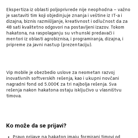
Ekspertiza iz oblasti poljoprivrede nije neophodna – važno
je sastaviti tim koji objedinjuje znanja i veštine iz IT-a i
dizajna, biznis razmišljanje, kreativnost i odlučnost da za
48 sati kvalitetno odgovori na postavljeni izazov. Tokom
hakatona, na raspolaganju su vrhunski predavači i
mentori iz oblasti agrobiznisa, i programiranja, dizajna, i
pripreme za javni nastup (prezentaciju).
Vip mobile je obezbedio uslove za neometan razvoj
inovativnih softverskih rešenja, kao i ukupni novčani
nagradni fond od 5.000€ za tri najbolja rešenja. Sva
rešenja nakon hakatona ostaju isključivo u vlasništvu
timova.
Ko može da se prijavi?
Pravo prijave na hakaton imaju formirani timovi od