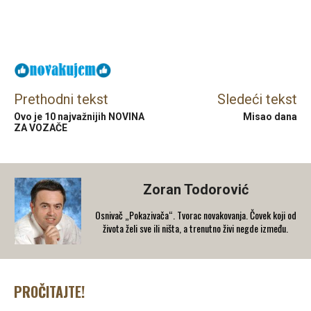
Facebook
X
Email
Prethodni tekst
Sledeći tekst
Ovo je 10 najvažnijih NOVINA
Misao dana
ZA VOZAČE
Zoran Todorović
Osnivač „Pokazivača“. Tvorac novakovanja. Čovek koji od
života želi sve ili ništa, a trenutno živi negde između.
PROČITAJTE!