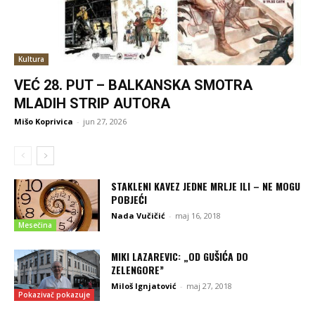
Kultura
VEĆ 28. PUT – BALKANSKA SMOTRA
MLADIH STRIP AUTORA
Mišo Koprivica
-
jun 27, 2026
STAKLENI KAVEZ JEDNE MRLJE ILI – NE MOGU
POBJEĆI
Nada Vučičić
-
maj 16, 2018
Mesečina
MIKI LAZAREVIC: „OD GUŠIĆA DO
ZELENGORE”
Miloš Ignjatović
-
maj 27, 2018
Pokazivač pokazuje