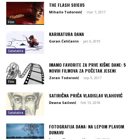
THE FLASH S01E05
Mihailo Todorović
-
mar 7, 2017
Film
KARIKATURA DANA
Goran Ćeličanin
-
jan 6, 2019
Satatatira
IMAMO FAVORITE ZA PRVE KIŠNE DANE: 5
NOVIH FILMOVA ZA POČETAK JESENI
Zoran Todorović
-
sep 9, 2017
Film
SATIRIČNA PRIČA VLADISLAV VLAHOVIĆ
Deana Sailović
-
feb 13, 2018
Satatatira
FOTOGRAFIJA DANA: NA LEPOM PLAVOM
DUNAVU