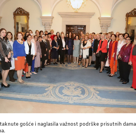
 istaknute gošće i naglasila važnost podrške prisutnih da
na.