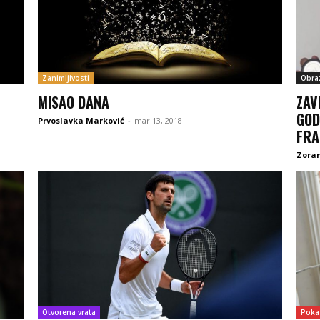
Zanimljivosti
Obra
MISAO DANA
ZAV
GOD
Prvoslavka Marković
-
mar 13, 2018
FRA
Zoran
Otvorena vrata
Poka