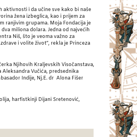
aktivnosti i da učine sve kako bi naše
orina žena izbeglica, kao i prijem za
vim ranjivim grupama. Moja Fondacija je
dva miliona dolara. Jedna od najvećih
entra Niš, što je veoma važno za
rave i volite život”, rekla je Princeza
ćerka Njihovih Kraljevskih Visočanstava,
na Aleksandra Vučića, predsednika
basador Indije, Nj.E. dr Alona Fišer
ija, harfistkinji Dijani Sretenović,