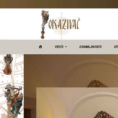
P
VESTI
ZANIMLJIVOSTI
OT
O
K
A
Z