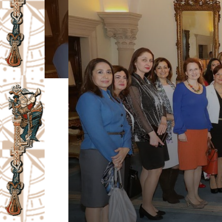
I
V
A
Č