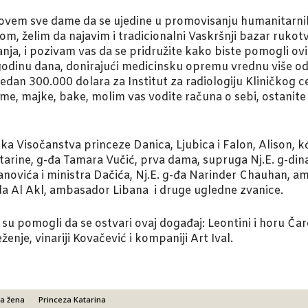
ovem sve dame da se ujedine u promovisanju humanitarnih 
om, želim da najavim i tradicionalni Vaskršnji bazar rukotv
anja, i pozivam vas da se pridružite kako biste pomogli o
godinu dana, donirajući medicinsku opremu vrednu više od 
edan 300.000 dolara za Institut za radiologiju Kliničkog c
, majke, bake, molim vas vodite računa o sebi, ostanite zd
ka Visočanstva princeze Danica, Ljubica i Falon, Alison, k
atarine, g-đa Tamara Vučić, prva dama, supruga Nj.E. g-di
novića i ministra Dačića, Nj.E. g-đa Narinder Chauhan, am
da Al Akl, ambasador Libana i druge ugledne zvanice.
 su pomogli da se ostvari ovaj događaj: Leontini i horu Čarol
eženje, vinariji Kovačević i kompaniji Art Ival.
a žena
Princeza Katarina