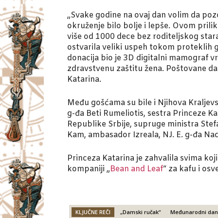
„Svake godine na ovaj dan volim da poz
okruženje bilo bolje i lepše. Ovom prilik
više od 1000 dece bez roditeljskog star
ostvarila veliki uspeh tokom proteklih 
donacija bio je 3D digitalni mamograf vr
zdravstvenu zaštitu žena. Poštovane dame
Katarina.
Među gošćama su bile i Njihova Kraljevs
g-đa Beti Rumeliotis, sestra Princeze K
Republike Srbije, supruge ministra Stefa
Kam, ambasador Izreala, NJ. E. g-đa Na
Princeza Katarina je zahvalila svima koji
kompaniji „
Bean and Leaf
“ za kafu i osv
KLJUČNE REČI
„Damski ručak“
Međunarodni dan