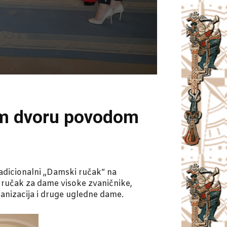
om dvoru povodom
adicionalni „Damski ručak“ na
 ručak za dame visoke zvaničnike,
nizacija i druge ugledne dame.