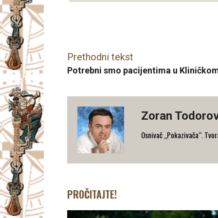
Facebook
X
Email
Prethodni tekst
Potrebni smo pacijentima u Kliničko
Zoran Todorov
Osnivač „Pokazivača“. Tvorac
PROČITAJTE!