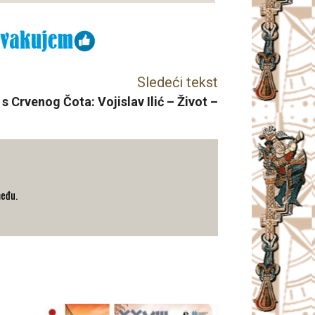
Sledeći tekst
s Crvenog Čota: Vojislav Ilić – Život –
među.