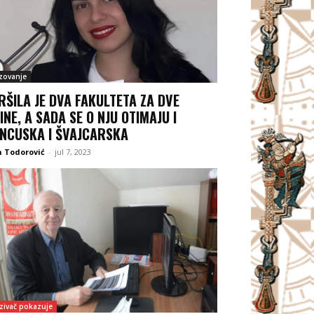
zovanje
RŠILA JE DVA FAKULTETA ZA DVE
INE, A SADA SE O NJU OTIMAJU I
NCUSKA I ŠVAJCARSKA
 Todorović
-
jul 7, 2023
zivač pokazuje