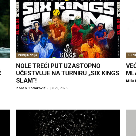
Priključenija
Kultu
NOLE TREĆI PUT UZASTOPNO
VE
Ć
UČESTVUJE NA TURNIRU „SIX KINGS
ML
SLAM“!
Mišo 
Zoran Todorović
-
jul 29, 2026