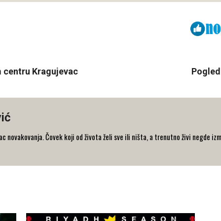
Viber
ReddIt
m centru Kragujevac
Pogled 
ić
 novakovanja. Čovek koji od života želi sve ili ništa, a trenutno živi negde iz