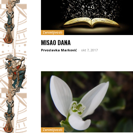
Zanimljivosti
MISAO DANA
Prvoslavka Marković
-
okt 7, 2017
Zanimljivosti