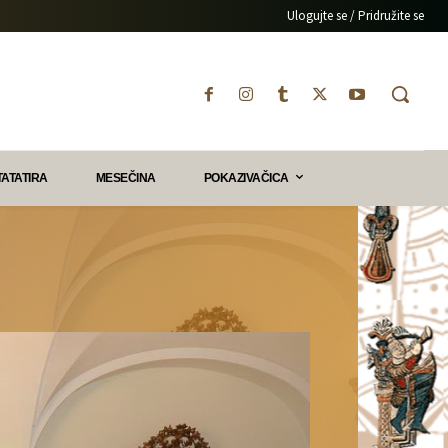
Ulogujte se / Pridružite se
TATATIRA
MESEČINA
POKAZIVAČICA