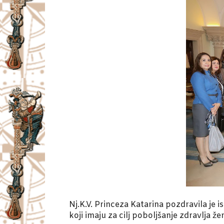
Nj.K.V. Princeza Katarina pozdravila je
koji imaju za cilj poboljšanje zdravlja že