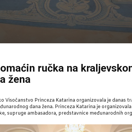
domaćin ručka na kraljevsk
a žena
ko Visočanstvo Princeza Katarina organizovala je danas tr
đunarodnog dana žena. Princeza Katarina je organizovala
ke, supruge ambasadora, predstavnice međunarodnih orga