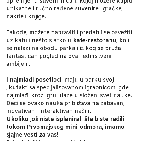
opremljenu
suvenirnicu
u kojoj možete kupiti
unikatne i ručno rađene suvenire, igračke,
nakite i knjige.
Takođe, možete napraviti i predah i se osvežiti
uz kafu i nešto slatko u
kafe-restoranu
, koji
se nalazi na obodu parka i iz kog se pruža
fantastičan pogled na ovaj jedinstveni
ambijent.
I
najmlađi posetioci
imaju u parku svoj
„kutak“ sa specijalizovanom igraonicom, gde
najmlađi kroz igru ulaze u složeni svet nauke.
Deci se ovako nauka približava na zabavan,
inovativan i interaktivan način.
Ukoliko još niste isplanirali šta biste radili
tokom Prvomajskog mini-odmora, imamo
sjajne vesti za vas!