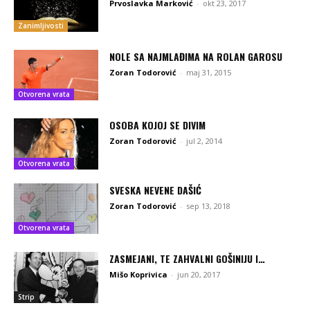
Prvoslavka Marković
-
okt 23, 2017
Zanimljivosti
NOLE SA NAJMLAĐIMA NA ROLAN GAROSU
Zoran Todorović
-
maj 31, 2015
Otvorena vrata
OSOBA KOJOJ SE DIVIM
Zoran Todorović
-
jul 2, 2014
Otvorena vrata
SVESKA NEVENE DAŠIĆ
Zoran Todorović
-
sep 13, 2018
Otvorena vrata
ZASMEJANI, TE ZAHVALNI GOŠINIJU I…
Mišo Koprivica
-
jun 20, 2017
Strip