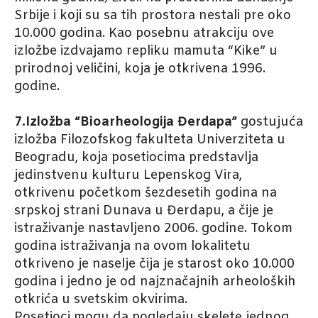
Srbije i koji su sa tih prostora nestali pre oko
10.000 godina. Kao posebnu atrakciju ove
izložbe izdvajamo repliku mamuta “Kike” u
prirodnoj veličini, koja je otkrivena 1996.
godine.
7.Izložba “Bioarheologija Đerdapa”
gostujuća
izložba Filozofskog fakulteta Univerziteta u
Beogradu, koja posetiocima predstavlja
jedinstvenu kulturu Lepenskog Vira,
otkrivenu početkom šezdesetih godina na
srpskoj strani Dunava u Đerdapu, a čije je
istraživanje nastavljeno 2006. godine. Tokom
godina istraživanja na ovom lokalitetu
otkriveno je naselje čija je starost oko 10.000
godina i jedno je od najznačajnih arheoloških
otkrića u svetskim okvirima.
Posetioci mogu da pogledaju skelete jednog