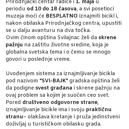
Prirodnjački centar radiće i
1. maja
u
periodu
od
10 do 18 časova
, a svi posetioci
muzeja moći će
BESPLATNO
iznajmiti bicikl i,
nakon obilaska Prirodnjačkog centra, upustiti
se u dalju avanturu na dva točka.
Ovim činom opština Svilajnac želi da
skrene
pažnju
na zaštitu životne sredine, koja je
globalna svetska tema i o čemu se mnogo
govori u poslednje vreme.
Uvođenjem sistema za iznajmljivanje bicikla
pod nazivom
“SVI-BAJK”
gradska opština želi
da podigne
svest građana
i skrene pažnju na
ovaj problem sa kojim je suočen ceo svet.
Pored
društveno odgovorne strane
,
iznajmljivanje bicikle ima i svoju
praktičnu
stranu
– olakšava kretanje i pruža jedinstveni
doživljaj u turističkom obilasku grada.