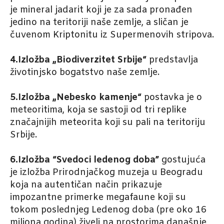
je mineral jadarit koji je za sada pronađen
jedino na teritoriji naše zemlje, a sličan je
čuvenom Kriptonitu iz Supermenovih stripova.
4.Izložba „Biodiverzitet Srbije“
predstavlja
životinjsko bogatstvo naše zemlje.
5.Izložba „Nebesko kamenje“
postavka je o
meteoritima, koja se sastoji od tri replike
značajnijih meteorita koji su pali na teritoriju
Srbije.
6.Izložba “Svedoci ledenog doba”
gostujuća
je izložba Prirodnjačkog muzeja u Beogradu
koja na autentičan način prikazuje
impozantne primerke megafaune koji su
tokom poslednjeg Ledenog doba (pre oko 16
miliona godina) živeli na prostorima današnje