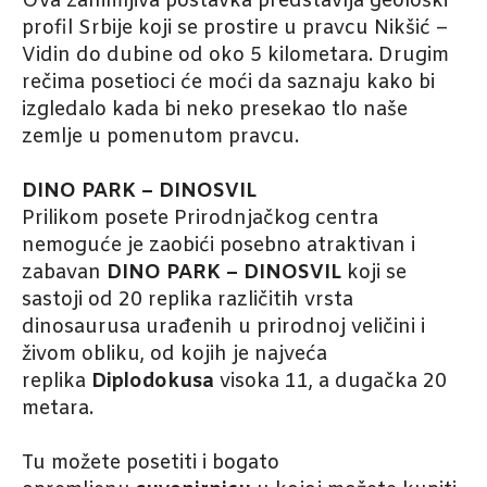
Ova zanimljiva postavka predstavlja geološki
profil Srbije koji se prostire u pravcu Nikšić –
Vidin do dubine od oko 5 kilometara. Drugim
rečima posetioci će moći da saznaju kako bi
izgledalo kada bi neko presekao tlo naše
zemlje u pomenutom pravcu.
DINO PARK – DINOSVIL
Prilikom posete Prirodnjačkog centra
nemoguće je zaobići posebno atraktivan i
zabavan
DINO PARK – DINOSVIL
koji se
sastoji od 20 replika različitih vrsta
dinosaurusa urađenih u prirodnoj veličini i
živom obliku, od kojih je najveća
replika
Diplodokusa
visoka 11, a dugačka 20
metara.
Tu možete posetiti i bogato