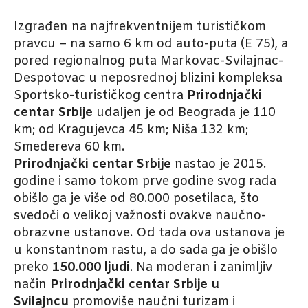
Izgrađen na najfrekventnijem turističkom
pravcu – na samo 6 km od auto-puta (E 75), a
pored regionalnog puta Markovac-Svilajnac-
Despotovac u neposrednoj blizini kompleksa
Sportsko-turističkog centra
Prirodnjački
centar Srbije
udaljen je od Beograda je 110
km; od Kragujevca 45 km; Niša 132 km;
Smedereva 60 km.
Prirodnjački centar Srbije
nastao je 2015.
godine i samo tokom prve godine svog rada
obišlo ga je više od 80.000 posetilaca, što
svedoči o velikoj važnosti ovakve naučno-
obrazvne ustanove. Od tada ova ustanova je
u konstantnom rastu, a do sada ga je obišlo
preko
150.000 ljudi
. Na moderan i zanimljiv
način
Prirodnjački centar Srbije
u
Svilajncu
promoviše naučni turizam i