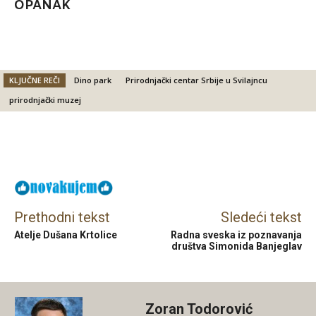
OPANAK
KLJUČNE REČI
Dino park
Prirodnjački centar Srbije u Svilajncu
prirodnjački muzej
Facebook
X
Email
Viber
Prethodni tekst
Sledeći tekst
Atelje Dušana Krtolice
Radna sveska iz poznavanja
društva Simonida Banjeglav
Zoran Todorović