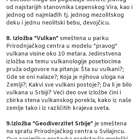
od najstarijih stanovnika Lepenskog Vira, kao i
jednog od najmlađih tj. jednog mezolitskog
deku i jednu neolitski bebu, devojčicu.
8. Izložba “Vulkan”
smeštena u parku
Prirodnjačkog centra u modelu ”pravog”
vulkana visine oko 10 metara. Jedinstvena
izložba na temu vulkanologije posetiocima
pruža odgovore na pitanja: Šta su vulkani?;
Gde se oni nalaze?; Koja je njihova uloga na
Zemlji?; Kakvi sve vulkani postoje?; Da li je bilo
vulkana u Srbiji? Veći deo ove izložbe čini i
zbirka stena vulkanskog porekla, kako iz naše
zemlje tako i iz različitih krajeva sveta.
9.Izložba “Geodiverzitet Srbije”
je smeštena
na spratu Prirodnjačkog centra u Svilajncu.