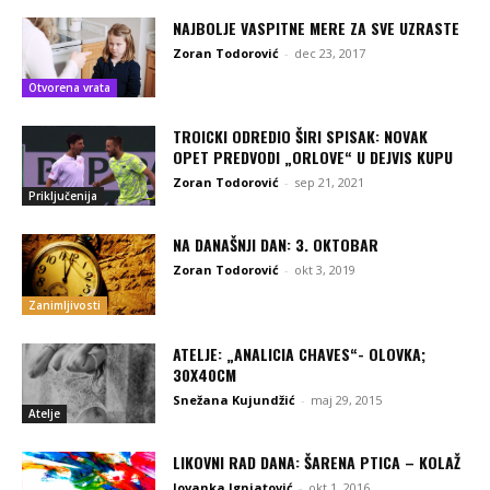
NAJBOLJE VASPITNE MERE ZA SVE UZRASTE
Zoran Todorović
-
dec 23, 2017
Otvorena vrata
TROICKI ODREDIO ŠIRI SPISAK: NOVAK
OPET PREDVODI „ORLOVE“ U DEJVIS KUPU
Zoran Todorović
-
sep 21, 2021
Priključenija
NA DANAŠNJI DAN: 3. OKTOBAR
Zoran Todorović
-
okt 3, 2019
Zanimljivosti
ATELJE: „ANALICIA CHAVES“- OLOVKA;
30X40CM
Snežana Kujundžić
-
maj 29, 2015
Atelje
LIKOVNI RAD DANA: ŠARENA PTICA – KOLAŽ
Jovanka Ignjatović
-
okt 1, 2016