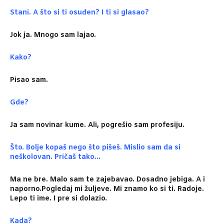
Stani. A što si ti osuđen?
I ti si glasao?
Jok ja. Mnogo sam lajao.
Kako?
Pisao sam.
Gde?
Ja sam novinar kume. Ali, pogrešio sam profesiju.
Što. Bolje kopaš nego što pišeš. Mislio sam da si
neškolovan. Pričaš tako…
Ma ne bre. Malo sam te zajebavao. Dosadno jebiga. A i
naporno.Pogledaj mi žuljeve. Mi znamo ko si ti. Radoje.
Lepo ti ime. I pre si dolazio.
Kada?