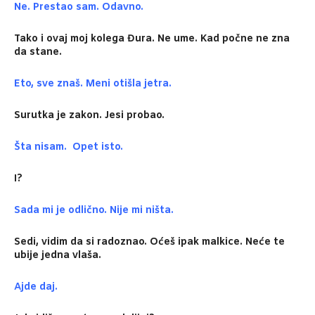
Ne. Prestao sam. Odavno.
Tako i ovaj moj kolega Đura. Ne ume. Kad počne ne zna
da stane.
Eto, sve znaš. Meni otišla jetra.
Surutka je zakon. Jesi probao.
Šta nisam. Opet isto.
I?
Sada mi je odlično. Nije mi ništa.
Sedi, vidim da si radoznao. Oćeš ipak malkice. Neće te
ubije jedna vlaša.
Ajde daj.