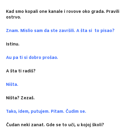
Kad smo kopali one kanale i rovove oko grada. Pravili
ostrvo.
Znam. Mislio sam da ste završili. A šta si to pisao?
Istinu.
Au pa ti si dobro prošao.
A šta ti radiš?
Ništa.
Ništa? Zezaš.
Tako, idem, putujem. Pitam. Čudim se.
Čudan neki zanat. Gde se to uči, u kojoj školi?