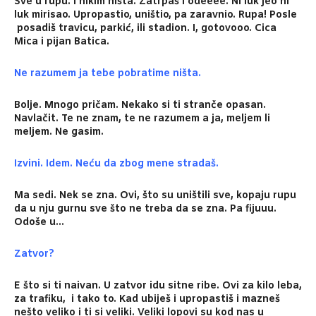
Sve u rupu. I nikim ništa. Zatrpaš i odeeee. Ni luk jeo ni
luk mirisao. Upropastio, uništio, pa zaravnio. Rupa! Posle
posadiš travicu, parkić, ili stadion. I, gotovooo. Cica
Mica i pijan Batica.
Ne razumem ja tebe pobratime ništa.
Bolje. Mnogo pričam. Nekako si ti stranče opasan.
Navlačit. Te ne znam, te ne razumem a ja, meljem li
meljem. Ne gasim.
Izvini. Idem. Neću da zbog mene stradaš.
Ma sedi. Nek se zna. Ovi, što su uništili sve, kopaju rupu
da u nju gurnu sve što ne treba da se zna. Pa fijuuu.
Odoše u…
Zatvor?
E što si ti naivan. U zatvor idu sitne ribe. Ovi za kilo leba,
za trafiku, i tako to. Kad ubiješ i upropastiš i mazneš
nešto veliko i ti si veliki.
Veliki lopovi su kod nas u