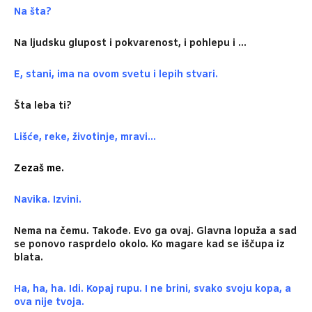
Na šta?
Na ljudsku glupost i pokvarenost, i pohlepu i …
E, stani, ima na ovom svetu i lepih stvari.
Šta leba ti?
Lišće, reke, životinje, mravi…
Zezaš me.
Navika. Izvini.
Nema na čemu. Takođe. Evo ga ovaj. Glavna lopuža a sad
se ponovo rasprdelo okolo. Ko magare kad se iščupa iz
blata.
Ha, ha, ha. Idi. Kopaj rupu. I ne brini, svako svoju kopa, a
ova nije tvoja.