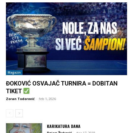
Magazin
ĐOKOVIĆ OSVAJAČ TURNIRA = DOBITAN
TIKET
Zoran Todorović
-
feb 1, 2026
KARIKATURA DANA
Dejan Živković
-
dec 17, 2018