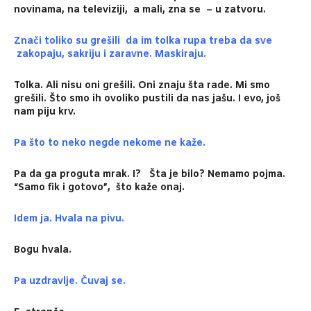
novinama, na televiziji, a mali, zna se – u zatvoru.
Znači toliko su grešili da im tolka rupa treba da sve
zakopaju, sakriju i zaravne. Maskiraju.
Tolka. Ali nisu oni grešili. Oni znaju šta rade. Mi smo
grešili. Što smo ih ovoliko pustili da nas jašu. I evo, još
nam piju krv.
Pa što to neko negde nekome ne kaže.
Pa da ga proguta mrak. I? Šta je bilo? Nemamo pojma.
“Samo fik i gotovo”, što kaže onaj.
Idem ja. Hvala na pivu.
Bogu hvala.
Pa uzdravlje. Čuvaj se.