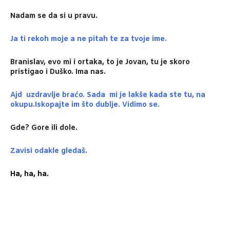
Nadam se da si u pravu.
Ja ti rekoh moje a ne pitah te za tvoje ime.
Branislav, evo mi i ortaka, to je Jovan, tu je skoro
pristigao i Duško. Ima nas.
Ajd uzdravlje braćo. Sada mi je lakše kada ste tu, na
okupu.Iskopajte im što dublje. Vidimo se.
Gde? Gore ili dole.
Zavisi odakle gledaš.
Ha, ha, ha.