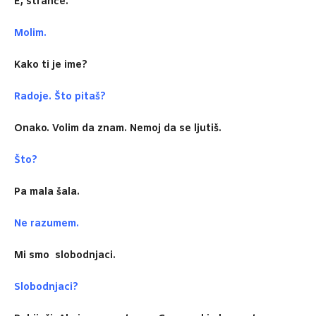
E, stranče.
Molim.
Kako ti je ime?
Radoje. Što pitaš?
Onako. Volim da znam. Nemoj da se ljutiš.
Što?
Pa mala šala.
Ne razumem.
Mi smo slobodnjaci.
Slobodnjaci?