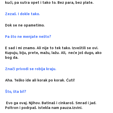
kući, pa sutra opet i tako to. Bez para, bez plate.
Zezaš. I dokle tako.
Dok se ne opametimo.
Pa što ne menjate nešto?
E sad i mi znamo. Ali nije to tek tako. Izveštili se ovi.
Kupuju, biju, prete, mažu, lažu. Ali, neće još dugo, ako
bog da.
Znači privodi se robija kraju.
Aha. Teško ide ali korak po korak. Ćuti!
Što, šta bi!?
Evo ga ovaj. Njihov. Batinaš i cinkaroš. Smrad i jad.
Poltron i podrpaš. Istekla nam pauza.Izvini.