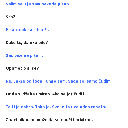
Šalim se. I ja sam nekada pisao.
Šta?
Pisao, dok sam bio živ.
Kako to, daleko bilo?
Sad više ne pišem.
Opametio si se?
Ne. Lakše od toga. Umro sam. Sada se samo čudim.
Onda si džabe umirao. Ako se još čudiš.
Ta ti je dobra. Tako je. Sve je to uzaludna rabota.
Znači nikad ne može da se nauči i privikne.