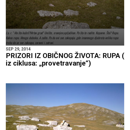
ž.a. r. " Ma šta kažeš?Mrtav grad" Unište, sravnjen,opljačkan. Pa šta to radite. Kopamo. Šta? Rupu.
Kakvu rupu. Mnogo duboku. A zašto. Pa da ovi sve zakopaju. gde imamnogo djubreta velika rupa
treba da se sve zakoapa, zaravni i zatravi.
SEP 29, 2014
PRIZORI IZ OBIČNOG ŽIVOTA: RUPA (
iz ciklusa: „provetravanje“)