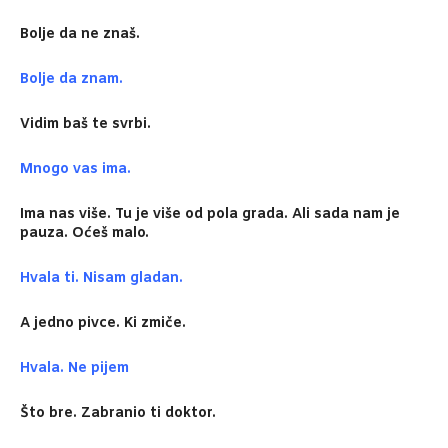
Bolje da ne znaš.
Bolje da znam.
Vidim baš te svrbi.
Mnogo vas ima.
Ima nas više. Tu je više od pola grada. Ali sada nam je
pauza. Oćeš malo.
Hvala ti. Nisam gladan.
A jedno pivce. Ki zmiče.
Hvala. Ne pijem
Što bre. Zabranio ti doktor.