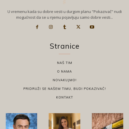
U vremenu kada su dobre vesti u durgom planu "Pokazivač" nudi
mogućnost da se u njemu pojavljuju samo dobre vesti...
Stranice
NAŠ TIM
O NAMA
NOVAKUJMO!
PRIDRUŽI SE NAŠEM TIMU, BUDI POKAZIVAČ!
KONTAKT