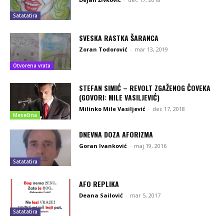
Satatatira
SVESKA RASTKA ŠARANCA
Zoran Todorović
-
mar 13, 2019
Otvorena vrata
STEFAN SIMIĆ – REVOLT ZGAŽENOG ČOVEKA
(GOVORI: MILE VASILJEVIĆ)
Milinko Mile Vasiljević
-
dec 17, 2018
Mesečina
DNEVNA DOZA AFORIZMA
Goran Ivanković
-
maj 19, 2016
Satatatira
AFO REPLIKA
Deana Sailović
-
mar 5, 2017
Satatatira