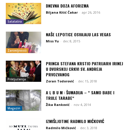
DNEVNA DOZA AFORIZMA
Biljana Kitić Čakar
-
apr 26, 2016
Satatatira
NAŠE LEPOTICE OSVAJAJU LAS VEGAS
Miss Yu
-
dec 8, 2015
Zanimljivosti
PRINCA STEFANA KRSTIO PATRIJARH IRINEJ
U DVORSKOJ CRKVI SV. ANDREJA
PRVOZVANOG
Priključenija
Zoran Todorović
-
dec 15, 2018
A L B U M : ŠUMADIJA – “ SAMO BABE I
TRULE TARABE“
Žika Ranković
-
nov 4, 2014
Magazin
IZMIŠLJOTINE RADMILO MIĆKOVIĆ
Radmilo Mićković
-
dec 3, 2018