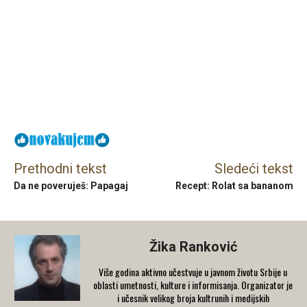
Facebook
X
Email
Prethodni tekst
Sledeći tekst
Da ne poveruješ: Papagaj
Recept: Rolat sa bananom
Žika Ranković
Više godina aktivno učestvuje u javnom životu Srbije u
oblasti umetnosti, kulture i informisanja. Organizator je
i učesnik velikog broja kultrunih i medijskih