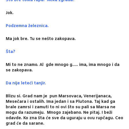
Što bre tolka rupa. Neka zgrada?
Jok.
Podzemna železnica.
Ma jok bre. Tu se nešto zakopava.
Šta
?
Mi to ne znamo. Al gde mnogo g….. ima, ima mnogo i da
se zakopava.
Da nije leteći tanjir.
Blizu si. Grad nam je pun Marsovaca, Venerijanaca,
Mesečara i ostalih. Ima jedan i sa Plutona. Taj kad ga
brale zamrsi i zamuti to ni ovi što su pali sa Marsa ne
mogu da razumeju. Mnogo zajebano. Ne pitaj. I beži
odavde. Ko zna šta će sve da uguraju u ovu rupčagu.
Ceo
grad će da sarane.