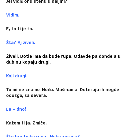
Jel vidiš onu stenu u daljini?
Vidim.
E, to ti je to.
Šta? Aj živeli.
Živeli. Dotle ima da bude rupa. Odavde pa donde a u
dubinu kopaju drugi.
Koji drugi.
To mi ne znamo. Noću. Mašinama. Doteruju ih negde
odozgo, sa severa.
La – dno!
Kažem ti ja. Zmiče.