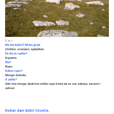
ž. a. r.
Ma šta kažeš? Mrtav grad.
Uništen, sravnjen, opljačkan.
Pa šta to radite?
Kopamo.
Šta?
Rupu.
Kakvu rupu?
Mnogo duboku.
A zašto?
Gde ima mnogo djubreta velika rupa treba da se sve zakopa, zaravni i
zatravi.
Dobar dan dobri
čoveče.