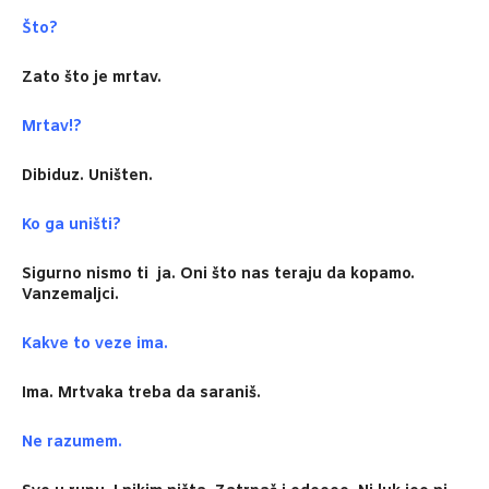
Što?
Zato što je mrtav.
Mrtav!?
Dibiduz. Uništen.
Ko ga uništi?
Sigurno nismo ti ja. Oni što nas teraju da kopamo.
Vanzemaljci.
Kakve to veze ima.
Ima. Mrtvaka treba da saraniš.
Ne razumem
.