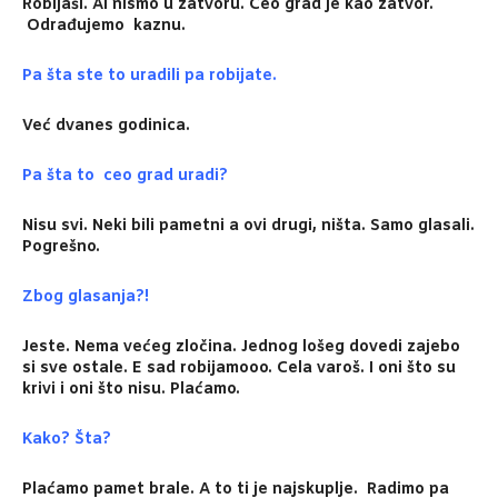
Robijaši. Al nismo u zatvoru. Ceo grad je kao zatvor.
Odrađujemo kaznu.
Pa šta ste to uradili pa robijate.
Već dvanes godinica.
Pa šta to ceo grad uradi?
Nisu svi. Neki bili pametni a ovi drugi, ništa. Samo glasali.
Pogrešno.
Zbog glasanja?!
Jeste. Nema većeg zločina. Jednog lošeg dovedi zajebo
si sve ostale. E sad robijamooo. Cela varoš. I oni što su
krivi i oni što nisu. Plaćamo.
Kako? Šta?
Plaćamo pamet brale. A to ti je najskuplje. Radimo pa