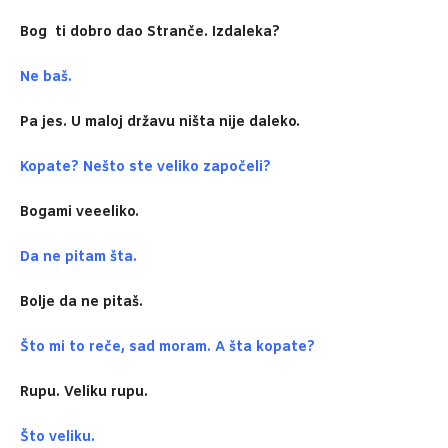
Bog
ti dobro dao Stranče. I
z
daleka?
Ne baš.
Pa jes. U maloj državu ništa nije daleko.
Kopate? Nešto ste veliko započeli?
Bogami veeeliko.
Da ne pitam šta.
Bolje da ne pitaš.
Što mi to reče, sad moram. A šta kopate?
Rupu. Veliku rupu.
Što veliku.