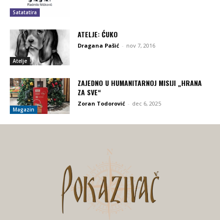
Satatatira
ATELJE: ĆUKO
Dragana Pašić
-
nov 7, 2016
Atelje
ZAJEDNO U HUMANITARNOJ MISIJI „HRANA
ZA SVE“
Zoran Todorović
-
dec 6, 2025
Magazin