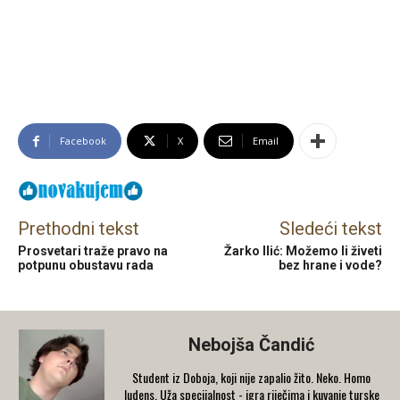
Facebook
X
Email
Prethodni tekst
Sledeći tekst
Prosvetari traže pravo na
Žarko Ilić: Možemo li živeti
potpunu obustavu rada
bez hrane i vode?
Nebojša Čandić
Student iz Doboja, koji nije zapalio žito. Neko. Homo
ludens. Uža specijalnost - igra riječima i kuvanje turske