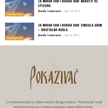
ZA MIRAN SAN I DOBAR DAN: NARUTO 111.
EPIZODA
Đorđe Todorović
-
dec 14, 2015
Zanimljivosti
ZA MIRAN SAN I DOBAR DAN: SIMSALA GRIM
– KRISTALNA KUGLA
Đorđe Todorović
-
mar 3, 2017
Zanimljivosti
U vremenu kada su dobre vesti u durgom planu "Pokazivač" nudi
mogućnost da se u njemu pojavljuju samo dobre vesti...