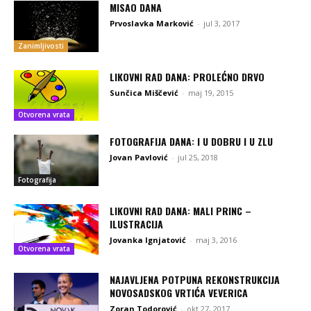
MISAO DANA
Prvoslavka Marković
-
jul 3, 2017
Zanimljivosti
LIKOVNI RAD DANA: PROLEĆNO DRVO
Sunčica Miščević
-
maj 19, 2015
Otvorena vrata
FOTOGRAFIJA DANA: I U DOBRU I U ZLU
Jovan Pavlović
-
jul 25, 2018
Fotografija
LIKOVNI RAD DANA: MALI PRINC –
ILUSTRACIJA
Jovanka Ignjatović
-
maj 3, 2016
Otvorena vrata
NAJAVLJENA POTPUNA REKONSTRUKCIJA
NOVOSADSKOG VRTIĆA VEVERICA
Zoran Todorović
-
okt 27, 2017