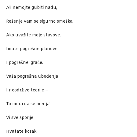
Ali nemojte gubiti nadu,
Rešenje vam se sigurno smeška,
Ako uvažite moje stavove.
Imate pogrešne planove
I pogrešne igrače.
Vaša pogrešna ubeđenja
I neodržive teorije –
To mora da se menja!
Vi sve sporije
Hvatate korak.