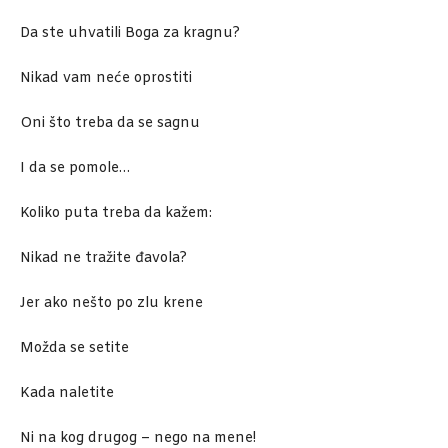
Da ste uhvatili Boga za kragnu?
Nikad vam neće oprostiti
Oni što treba da se sagnu
I da se pomole…
Koliko puta treba da kažem:
Nikad ne tražite đavola?
Jer ako nešto po zlu krene
Možda se setite
Kada naletite
Ni na kog drugog – nego na mene!