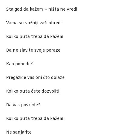
Šta god da kažem – ništa ne vredi
Vama su važniji vaši obredi.
Koliko puta treba da kažem
Da ne slavite svoje poraze
Kao pobede?
Pregaziće vas oni što dolaze!
Koliko puta ćete dozvoliti
Da vas povrede?
Koliko puta treba da kažem:
Ne sanjarite