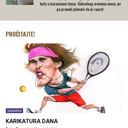
kafe u bosanskom loncu. Slobodnog vremena nema, jer
ga provodi glumeći da je zauzet.
PROČITAJTE!
Satatatira
KARIKATURA DANA