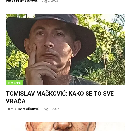
Petar Pismestrović
-
avg 2, 2026
Mesečina
TOMISLAV MAČKOVIĆ: KAKO SE TO SVE
VRAĆA
Tomislav Mačković
-
avg 1, 2026