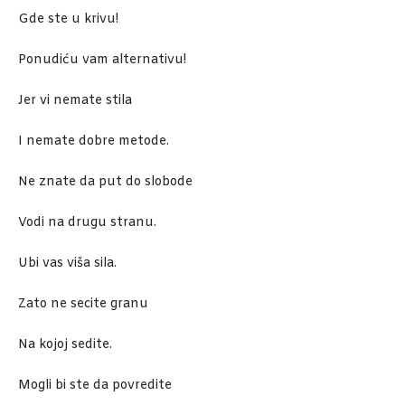
Gde ste u krivu!
Ponudiću vam alternativu!
Jer vi nemate stila
I nemate dobre metode.
Ne znate da put do slobode
Vodi na drugu stranu.
Ubi vas viša sila.
Zato ne secite granu
Na kojoj sedite.
Mogli bi ste da povredite