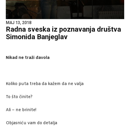
MAJ 13, 2018
Radna sveska iz poznavanja društva
Simonida Banjeglav
Nikad ne traži đavola
Koliko puta treba da kažem da ne valja
To što činite?
Ali – ne brinite!
Objasniću vam do detalja