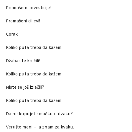
Promašene investicije!
Promašeni ciljevi!
Ćorak!
Koliko puta treba da kažem:
Džaba ste krečili!
Koliko puta treba da kažem:
Niste se još izlečili?
Koliko puta treba da kažem
Da ne kupujete mačku u dzaku?
Verujte meni – ja znam za kvaku.