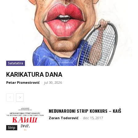
Satatatira
KARIKATURA DANA
Petar Pismestrović
-
jul 30, 2026
MEĐUNARODNI STRIP KONKURS – KAIŠ
Zoran Todorović
-
dec 15, 2017
Strip