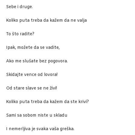
Sebe i druge.
Koliko puta treba da kažem da ne valja
To što radite?
Ipak, možete da se vadite,
Ako me slušate bez pogovora.
Skidajte vence od lovora!
Od stare slave se ne živi!
Koliko puta treba da kažem da ste krivi?
Sami sa sobom niste u skladu
I nemerljiva je svaka vaša greška.