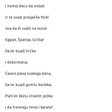
I nemoj decu da mešaš
U te svoje prosjačke fore!
Ima da ih vodiš na more!
Egipat, Španija, Grčka!
Da im kupiš hrčka
I dobermana,
Časovi plesa svakoga dana,
Da im kupiš gomilu barbika,
Plati im školu stranih jezika
I da treniraju tenis i karate!