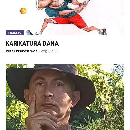
Satatatira
KARIKATURA DANA
Petar Pismestrović
-
avg 2, 2026