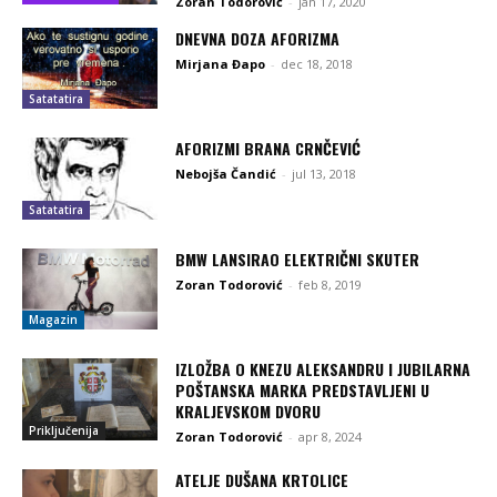
Zoran Todorović
-
jan 17, 2020
DNEVNA DOZA AFORIZMA
Mirjana Đapo
-
dec 18, 2018
Satatatira
AFORIZMI BRANA CRNČEVIĆ
Nebojša Čandić
-
jul 13, 2018
Satatatira
BMW LANSIRAO ELEKTRIČNI SKUTER
Zoran Todorović
-
feb 8, 2019
Magazin
IZLOŽBA O KNEZU ALEKSANDRU I JUBILARNA
POŠTANSKA MARKA PREDSTAVLJENI U
KRALJEVSKOM DVORU
Priključenija
Zoran Todorović
-
apr 8, 2024
ATELJE DUŠANA KRTOLICE