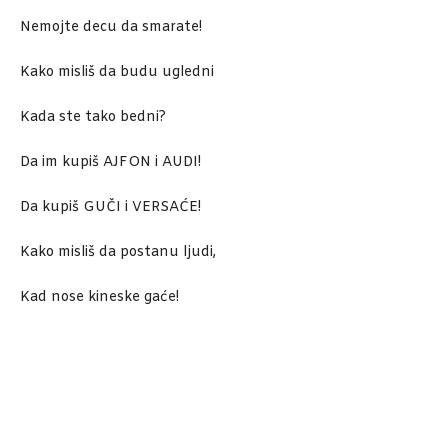
Nemojte decu da smarate!
Kako misliš da budu ugledni
Kada ste tako bedni?
Da im kupiš AJFON i AUDI!
Da kupiš GUČI i VERSAĆE!
Kako misliš da postanu ljudi,
Kad nose kineske gaće!
Facebook
X
Email