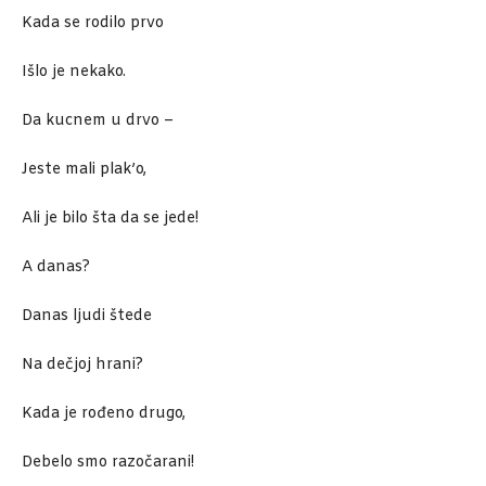
Kada se rodilo prvo
Išlo je nekako.
Da kucnem u drvo –
Jeste mali plak’o,
Ali je bilo šta da se jede!
A danas?
Danas ljudi štede
Na dečjoj hrani?
Kada je rođeno drugo,
Debelo smo razočarani!