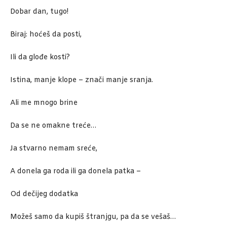
Dobar dan, tugo!
Biraj: hoćeš da posti,
Ili da glođe kosti?
Istina, manje klope – znači manje sranja.
Ali me mnogo brine
Da se ne omakne treće…
Ja stvarno nemam sreće,
A donela ga roda ili ga donela patka –
Od dečijeg dodatka
Možeš samo da kupiš štranjgu, pa da se vešaš…