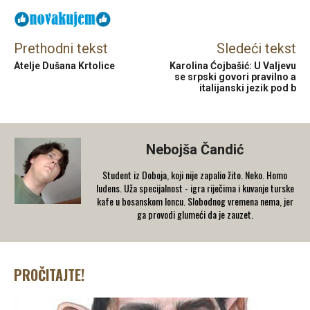
Prethodni tekst
Sledeći tekst
Atelje Dušana Krtolice
Karolina Ćojbašić: U Valjevu
se srpski govori pravilno a
italijanski jezik pod b
Nebojša Čandić
Student iz Doboja, koji nije zapalio žito. Neko. Homo
ludens. Uža specijalnost - igra riječima i kuvanje turske
kafe u bosanskom loncu. Slobodnog vremena nema, jer
ga provodi glumeći da je zauzet.
PROČITAJTE!