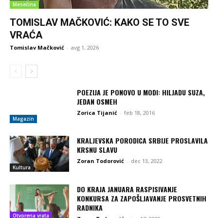
Mesečina
TOMISLAV MAČKOVIĆ: KAKO SE TO SVE
VRAĆA
Tomislav Mačković
-
avg 1, 2026
POEZIJA JE PONOVO U MODI: HILJADU SUZA,
JEDAN OSMEH
Zorica Tijanić
-
feb 18, 2016
Magazin
KRALJEVSKA PORODICA SRBIJE PROSLAVILA
KRSNU SLAVU
Zoran Todorović
-
dec 13, 2022
Kultura
DO KRAJA JANUARA RASPISIVANJE
KONKURSA ZA ZAPOŠLJAVANJE PROSVETNIH
RADNIKA
Otvorena vrata