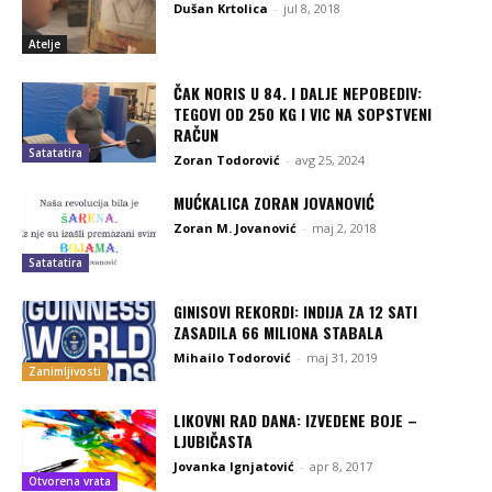
Dušan Krtolica
-
jul 8, 2018
Atelje
ČAK NORIS U 84. I DALJE NEPOBEDIV:
TEGOVI OD 250 KG I VIC NA SOPSTVENI
RAČUN
Satatatira
Zoran Todorović
-
avg 25, 2024
MUĆKALICA ZORAN JOVANOVIĆ
Zoran M. Jovanović
-
maj 2, 2018
Satatatira
GINISOVI REKORDI: INDIJA ZA 12 SATI
ZASADILA 66 MILIONA STABALA
Mihailo Todorović
-
maj 31, 2019
Zanimljivosti
LIKOVNI RAD DANA: IZVEDENE BOJE –
LJUBIČASTA
Jovanka Ignjatović
-
apr 8, 2017
Otvorena vrata