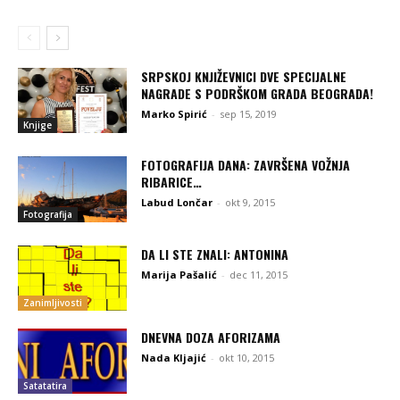
SRPSKOJ KNJIŽEVNICI DVE SPECIJALNE
NAGRADE S PODRŠKOM GRADA BEOGRADA!
Marko Spirić
-
sep 15, 2019
Knjige
FOTOGRAFIJA DANA: ZAVRŠENA VOŽNJA
RIBARICE…
Labud Lončar
-
okt 9, 2015
Fotografija
DA LI STE ZNALI: ANTONINA
Marija Pašalić
-
dec 11, 2015
Zanimljivosti
DNEVNA DOZA AFORIZAMA
Nada Kljajić
-
okt 10, 2015
Satatatira