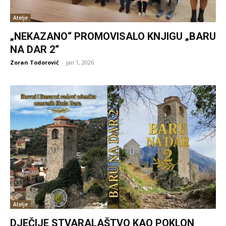
Atelje
„NEKAZANO“ PROMOVISALO KNJIGU „BARU
NA DAR 2“
Zoran Todorović
-
jan 1, 2026
Atelje
DJEČIJE STVARALAŠTVO KAO POKLON