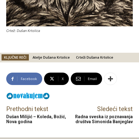
Crtež: Dušan Krtolica
KLJUČNE REČI
Atelje Dušana Krtolice
Crteži Dušana Krtolice
Facebook
X
Email
Prethodni tekst
Sledeći tekst
Dušan Milijić – Koleda, Božić,
Radna sveska iz poznavanja
Nova godina
društva Simonida Banjeglav