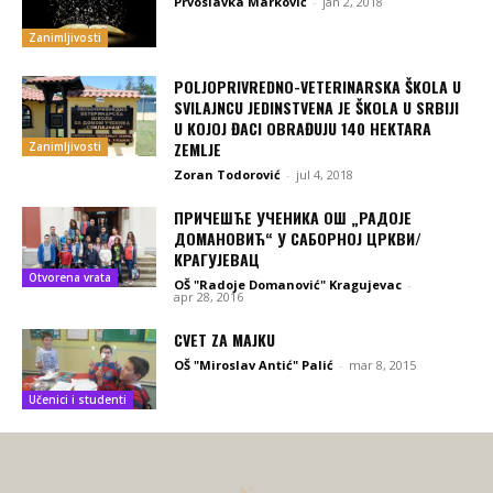
Prvoslavka Marković
-
jan 2, 2018
Zanimljivosti
POLJOPRIVREDNO-VETERINARSKA ŠKOLA U
SVILAJNCU JEDINSTVENA JE ŠKOLA U SRBIJI
U KOJOJ ĐACI OBRAĐUJU 140 HEKTARA
ZEMLJE
Zanimljivosti
Zoran Todorović
-
jul 4, 2018
ПРИЧЕШЋЕ УЧЕНИКА ОШ „РАДОЈЕ
ДОМАНОВИЋ“ У САБОРНОЈ ЦРКВИ/
КРАГУЈЕВАЦ
Otvorena vrata
OŠ "Radoje Domanović" Kragujevac
-
apr 28, 2016
CVET ZA MAJKU
OŠ "Miroslav Antić" Palić
-
mar 8, 2015
Učenici i studenti