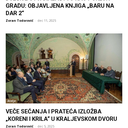
GRADU: OBJAVLJENA KNJIGA „BARU NA
DAR 2“
Zoran Todorović
-
dec 11, 2025
Atelje
VEČE SEĆANJA I PRATEĆA IZLOŽBA
„KORENI I KRILA“ U KRALJEVSKOM DVORU
Zoran Todorović
-
dec 5, 2025