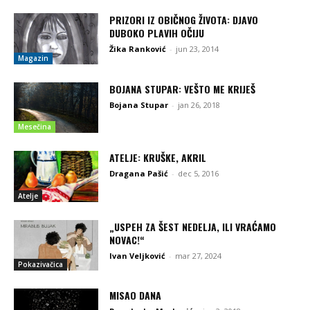
PRIZORI IZ OBIČNOG ŽIVOTA: DJAVO
DUBOKO PLAVIH OČIJU
Žika Ranković
-
jun 23, 2014
Magazin
BOJANA STUPAR: VEŠTO ME KRIJEŠ
Bojana Stupar
-
jan 26, 2018
Mesečina
ATELJE: KRUŠKE, AKRIL
Dragana Pašić
-
dec 5, 2016
Atelje
„USPEH ZA ŠEST NEDELJA, ILI VRAĆAMO
NOVAC!“
Ivan Veljković
-
mar 27, 2024
Pokazivačica
MISAO DANA