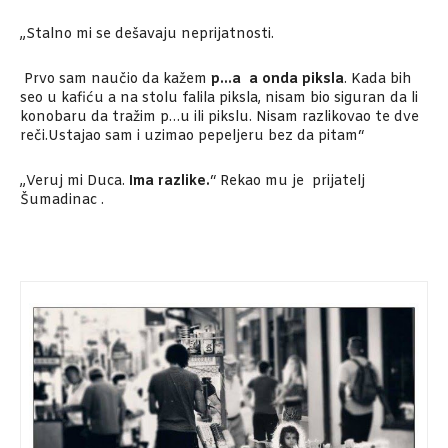
„Stalno mi se dešavaju neprijatnosti.
Prvo sam naučio da kažem
p…a a onda piksla
. Kada bih
seo u kafiću a na stolu falila piksla, nisam bio siguran da li
konobaru da tražim p…u ili pikslu. Nisam razlikovao te dve
reči.Ustajao sam i uzimao pepeljeru bez da pitam“
„Veruj mi Duca.
Ima razlike.
“ Rekao mu je prijatelj
Šumadinac .