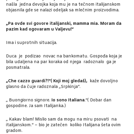
našla jedna devojka koja mu je na tečnom italijanskom
objasnila gde se nalazi odeljak sa mlečnim proizvodima.
„Pa ovde svi govore italijanski, mamma mia. Moram da
pazim kad ogovaram u Valjevu!“
Ima i suprotnih situacija.
Duca je podizao novac na bankomatu. Gospođa koja je
bila udaljena na par koraka od njega radoznalo ga je
posmatrala.
„Che cazzo guardi?!“( Koji moj gledaš),
kaže dovoljno
glasno da čuje radoznala „Srpkinja“.
„ Buongiorno signore.
Io sono Italiana
.“( Dobar dan
gospodine. Ja sam Italijanka.)
„ Kakav blam! Mislio sam da mogu na miru psovati na
italijanskom.“ – bio je zatečen koliko Italijana šeta ovim
gradom.