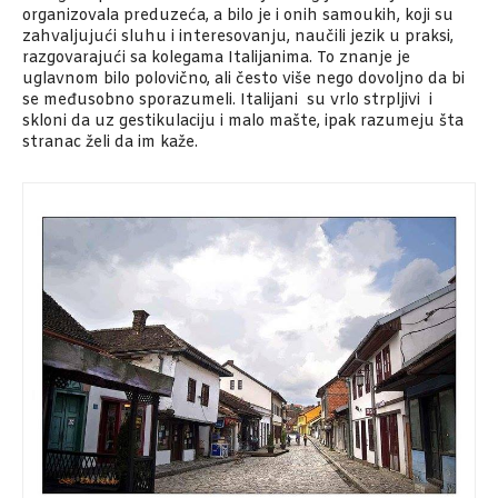
organizovala preduzeća, a bilo je i onih samoukih, koji su
zahvaljujući sluhu i interesovanju, naučili jezik u praksi,
razgovarajući sa kolegama Italijanima. To znanje je
uglavnom bilo polovično, ali često više nego dovoljno da bi
se međusobno sporazumeli. Italijani su vrlo strpljivi i
skloni da uz gestikulaciju i malo mašte, ipak razumeju šta
stranac želi da im kaže.