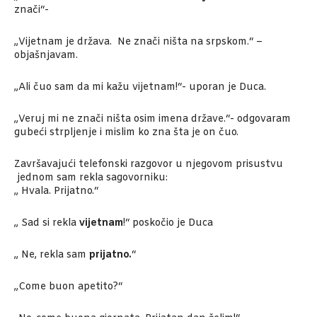
znači“-
„Vijetnam je država. Ne znači ništa na srpskom.“ –
objašnjavam.
„Ali čuo sam da mi kažu vijetnam!“- uporan je Duca.
„Veruj mi ne znači ništa osim imena države.“- odgovaram
gubeći strpljenje i mislim ko zna šta je on čuo.
Završavajući telefonski razgovor u njegovom prisustvu
jednom sam rekla sagovorniku:
„ Hvala. Prijatno.“
„ Sad si rekla
vijetnam
!“ poskočio je Duca
„ Ne, rekla sam
prijatno.
“
„Come buon apetito?“