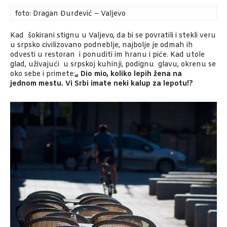
foto: Dragan Đurđević – Valjevo
Kad šokirani stignu u Valjevo, da bi se povratili i stekli veru
u srpsko civilizovano podneblje, najbolje je odmah ih
odvesti u restoran i ponuditi im hranu i piće. Kad utole
glad, uživajući u srpskoj kuhinji, podignu glavu, okrenu se
oko sebe i primete:
„ Dio mio, koliko lepih žena na
jednom
mestu. Vi Srbi imate neki kalup za lepotu!?