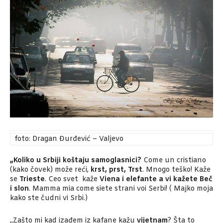
foto: Dragan Đurđević – Valjevo
„Koliko u Srbiji koštaju samoglasnici?
Come un cristiano
(kako čovek) može reći,
krst, prst, Trst
. Mnogo teško! Kaže
se
Trieste
. Ceo svet kaže
Viena i elefante a vi kažete Beč
i slon
. Mamma mia come siete strani voi Serbi! ( Majko moja
kako ste čudni vi Srbi.)
„Zašto mi kad izađem iz kafane kažu
vijetnam
? Šta to