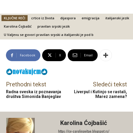
KLJUČNE REČI
crtice iz života
dijaspora
emigracija
italijanski jezik
Karolina Ćojbašić
pravilan srpski jezik
U Valjevu se govori pravilan srpski a italijanski je pod b
Facebook
X
Email
Prethodni tekst
Sledeći tekst
Radna sveska iz poznavanja
Liverpul i Kutinjo se rastali,
društva Simonida Banjeglav
Marez zamena?
Karolina Ćojbašić
https://cv-carolinavitae.blogspot.rs/