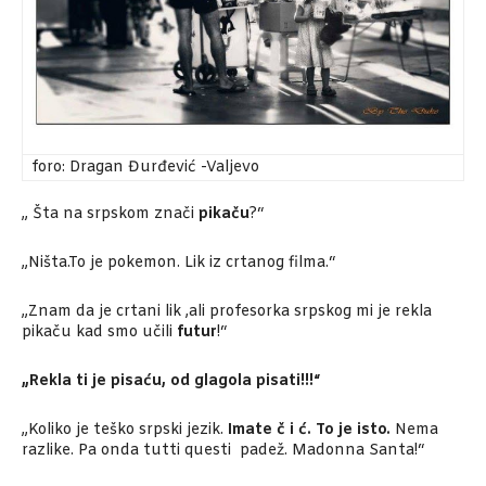
foro: Dragan Đurđević -Valjevo
„ Šta na srpskom znači
pikaču
?“
„Ništa.To je pokemon. Lik iz crtanog filma.“
„Znam da je crtani lik ,ali profesorka srpskog mi je rekla
pikaču kad smo učili
futur
!“
„Rekla ti je pisaću, od glagola pisati!!!“
„Koliko je teško srpski jezik.
Imate č i ć. To je isto.
Nema
razlike. Pa onda tutti questi padež. Madonna Santa!“