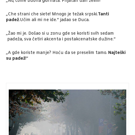
„No, come buona giornata. Prijatan dan želim!“
„Che strani che siete! Mnogo je težak srpski.
Tanti
padež
.Učim ali mi ne ide.“ jadao se Duca.
„Žao mi je. Došao si u zonu gde se koristi svih sedam
padeža, sva četiri akcenta i postakcenatske dužine.“
„A gde koriste manje? Hoću da se preselim tamo.
Najteški
su padež
!“