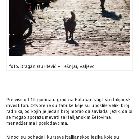
foto: Dragan Đurđević – Tešnjar, Valjevo
Pre više od 15 godina u grad na Kolubari stigli su italijanski
investitori. Otvorene su fabrike koje su uposlile veliki broj
radnika, od kojih je jedan broj morao da savlada jezik, da bi
se mogao sporazumevati sa italijanskim šefovima,
menadžerima i poslodavcima.
Mnogi su pohađali kurseve italijanskog jezika koje su