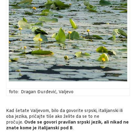
foto: Dragan Đurđević, Valjevo
Kad šetate Valjevom, bilo da govorite srpski, italijanski ili
oba jezika, pričajte tiše ako želite da se to ne
pročuje.
Ovde se govori pravilan srpski jezik, ali nikad ne
znate kome je italijanski pod B
.