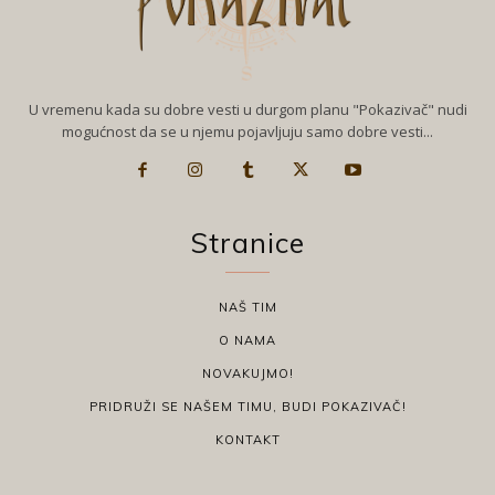
U vremenu kada su dobre vesti u durgom planu "Pokazivač" nudi
mogućnost da se u njemu pojavljuju samo dobre vesti...
Stranice
NAŠ TIM
O NAMA
NOVAKUJMO!
PRIDRUŽI SE NAŠEM TIMU, BUDI POKAZIVAČ!
KONTAKT