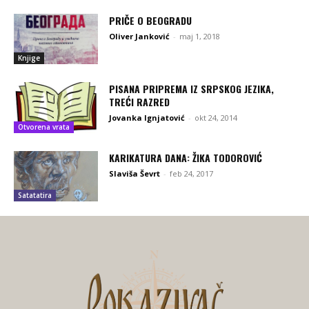
PRIČE O BEOGRADU
Oliver Janković
-
maj 1, 2018
Knjige
PISANA PRIPREMA IZ SRPSKOG JEZIKA,
TREĆI RAZRED
Jovanka Ignjatović
-
okt 24, 2014
Otvorena vrata
KARIKATURA DANA: ŽIKA TODOROVIĆ
Slaviša Ševrt
-
feb 24, 2017
Satatatira