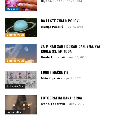
Bojana Pudar
-
feb 22, 2014
Magazin
DA LI STE ZNALI: POLOVI
Marija Pašalić
-
feb 10, 2015
Zanimljivosti
ZA MIRAN SAN I DOBAR DAN: ZMAJEVA
KUGLA 93. EPIZODA
Đorđe Todorović
-
maj 30, 2016
Zanimljivosti
LJUDI I MAČKE (1)
Mišo Koprivica
-
jul 13, 2025
Pokazivačica
FOTOGRAFIJA DANA: SRCA
Ivana Todorović
-
dec 2, 2017
Fotografija