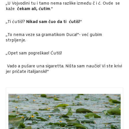
„U Vojvodini tu i tamo nema razlike između č i ć. Ovde se
kaže
čekam ali, ćutim
.“
„Ti ćutiš!?
Nikad sam čuo da ti ćutiš!
“
„To nema veze sa gramatikom Duca!“- već gubim
strpljenje.
„Opet sam pogreškao! Ćutiš!
Vado a pušare una sigaretta. Ništa sam naučio! Vi ste krivi
jer pričate italijanski!“