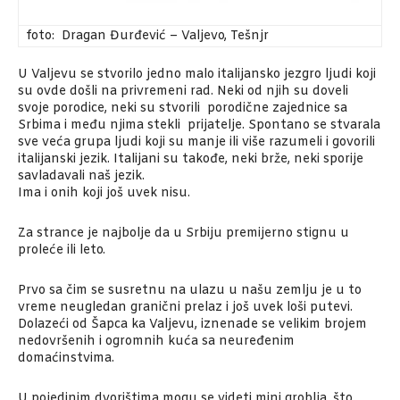
foto: Dragan Đurđević – Valjevo, Tešnjr
U Valjevu se stvorilo jedno malo italijansko jezgro ljudi koji
su ovde došli na privremeni rad. Neki od njih su doveli
svoje porodice, neki su stvorili porodične zajednice sa
Srbima i među njima stekli prijatelje. Spontano se stvarala
sve veća grupa ljudi koji su manje ili više razumeli i govorili
italijanski jezik. Italijani su takođe, neki brže, neki sporije
savladavali naš jezik.
Ima i onih koji još uvek nisu.
Za strance je najbolje da u Srbiju premijerno stignu u
proleće ili leto.
Prvo sa čim se susretnu na ulazu u našu zemlju je u to
vreme neugledan granični prelaz i još uvek loši putevi.
Dolazeći od Šapca ka Valjevu, iznenade se velikim brojem
nedovršenih i ogromnih kuća sa neuređenim
domaćinstvima.
U pojedinim dvorištima mogu se videti mini groblja, što