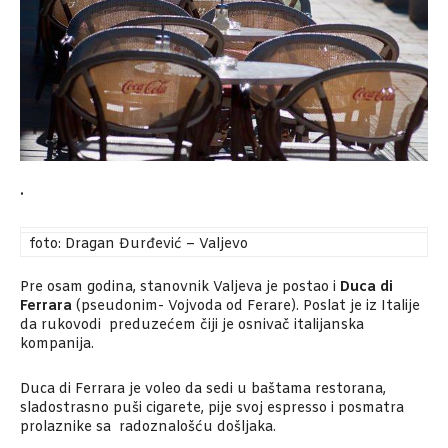
.
foto: Dragan Đurđević – Valjevo
Pre osam godina, stanovnik Valjeva je postao i
Duca di
Ferrara
(pseudonim- Vojvoda od Ferare). Poslat je iz Italije
da rukovodi preduzećem čiji je osnivač italijanska
kompanija.
Duca di Ferrara je voleo da sedi u baštama restorana,
sladostrasno puši cigarete, pije svoj espresso i posmatra
prolaznike sa radoznalošću došljaka.