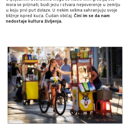
mora se priznati, budi jezu i stvara nepoverenje u zemlju
u koju prvi put dolaze. U nekim selima sahranjuju svoje
bližnje ispred kuća. Čudan običaj.
Čini im se da nam
nedostaje kultura življenja.