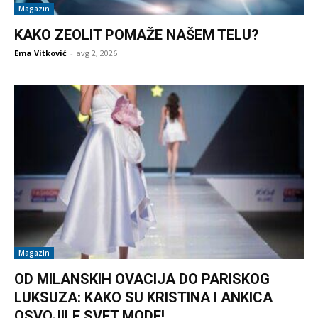
Magazin
KAKO ZEOLIT POMAŽE NAŠEM TELU?
Ema Vitković
-
avg 2, 2026
Magazin
OD MILANSKIH OVACIJA DO PARISKOG
LUKSUZA: KAKO SU KRISTINA I ANKICA
OSVOJILE SVET MODE!