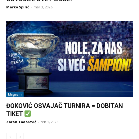
Marko Spirić
-
mar 3, 2026
Magazin
ĐOKOVIĆ OSVAJAČ TURNIRA = DOBITAN
TIKET
Zoran Todorović
-
feb 1, 2026