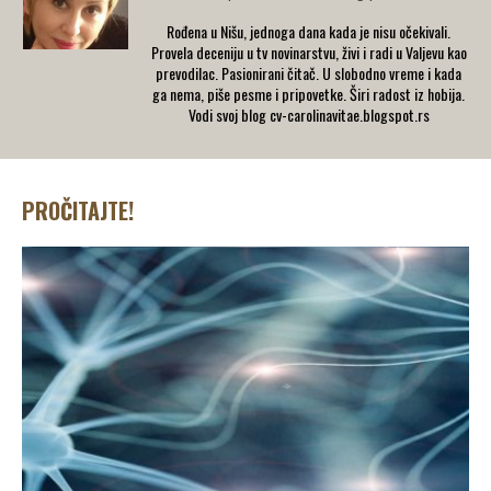
Rođena u Nišu, jednoga dana kada je nisu očekivali.
Provela deceniju u tv novinarstvu, živi i radi u Valjevu kao
prevodilac. Pasionirani čitač. U slobodno vreme i kada
ga nema, piše pesme i pripovetke. Širi radost iz hobija.
Vodi svoj blog cv-carolinavitae.blogspot.rs
PROČITAJTE!