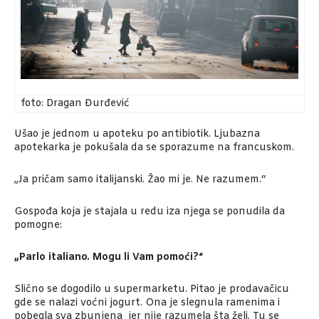
foto: Dragan Đurđević
Ušao je jednom u apoteku po antibiotik. Ljubazna
apotekarka je pokušala da se sporazume na francuskom.
„Ja pričam samo italijanski. Žao mi je. Ne razumem.“
Gospođa koja je stajala u redu iza njega se ponudila da
pomogne:
„Parlo italiano. Mogu li Vam pomoći?“
Slično se dogodilo u supermarketu. Pitao je prodavačicu
gde se nalazi voćni jogurt. Ona je slegnula ramenima i
pobegla sva zbunjena jer nije razumela šta želi. Tu se