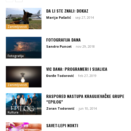
DA LI STE ZNALI: DOKAZ
Marija Pašalić
-
sep 27, 2014
Zanimljivosti
FOTOGRAFIJA DANA
Sandro Puncet
-
nov 29, 2018
Fotografija
VIC DANA: PROGRAMERI I SIJALICA
Đorđe Todorović
-
feb 27, 2019
Zanimljivosti
RASPORED NASTUPA KRAGUJEVAČKE GRUPE
“EPILOG”
Zoran Todorović
-
jun 10, 2014
Kultura
SAVET:LEPI NOKTI