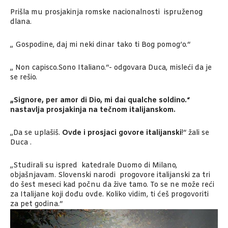
Prišla mu prosjakinja romske nacionalnosti ispruženog
dlana.
„ Gospodine, daj mi neki dinar tako ti Bog pomog’o.“
„ Non capisco.Sono Italiano.“- odgovara Duca, misleći da je
se rešio.
„Signore, per amor di Dio, mi dai qualche soldino.“
nastavlja prosjakinja na tečnom italijanskom.
„Da se uplašiš.
Ovde i prosjaci govore italijanski
!“ žali se
Duca .
„Studirali su ispred katedrale Duomo di Milano,
objašnjavam. Slovenski narodi progovore italijanski za tri
do šest meseci kad počnu da žive tamo. To se ne može reći
za Italijane koji dođu ovde. Koliko vidim, ti ćeš progovoriti
za pet godina.“