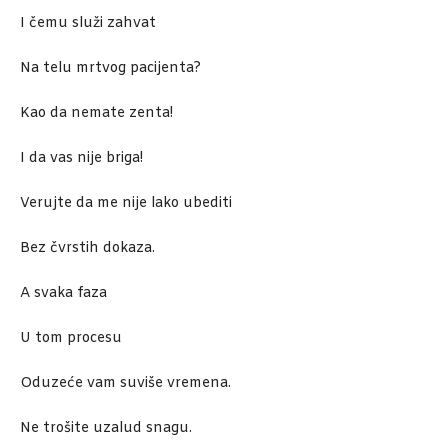
I čemu služi zahvat
Na telu mrtvog pacijenta?
Kao da nemate zenta!
I da vas nije briga!
Verujte da me nije lako ubediti
Bez čvrstih dokaza.
A svaka faza
U tom procesu
Oduzeće vam suviše vremena.
Ne trošite uzalud snagu.