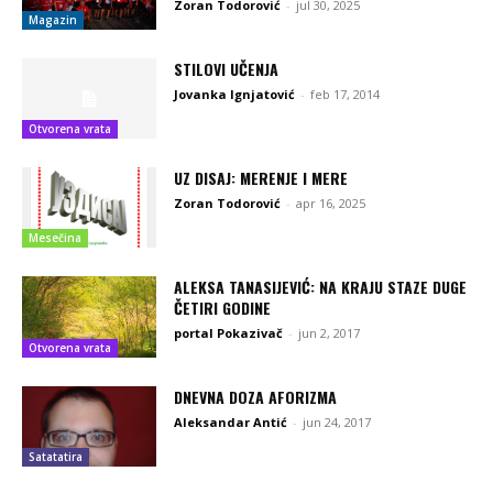
Zoran Todorović
-
jul 30, 2025
Magazin
STILOVI UČENJA
Jovanka Ignjatović
-
feb 17, 2014
Otvorena vrata
UZ DISAJ: MERENJE I MERE
Zoran Todorović
-
apr 16, 2025
Mesečina
ALEKSA TANASIJEVIĆ: NA KRAJU STAZE DUGE
ČETIRI GODINE
portal Pokazivač
-
jun 2, 2017
Otvorena vrata
DNEVNA DOZA AFORIZMA
Aleksandar Antić
-
jun 24, 2017
Satatatira