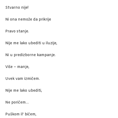
Stvarno nije!
Ni ona nemože da prikrije
Pravo stanje.
Nije me lako ubediti u iluzije,
Ni u predizborne kampanje.
Više – manje,
Uvek vam izmičem.
Nije me lako ubediti,
Ne poričem…
Puškom il’ bičem,