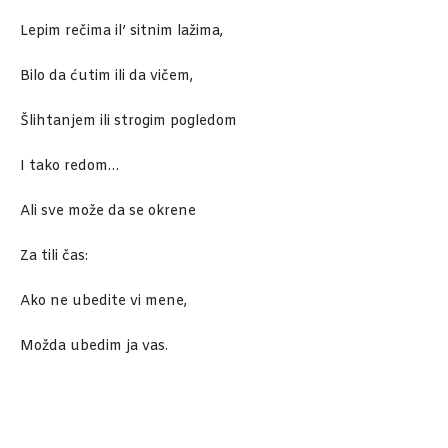
Lepim rečima il’ sitnim lažima,
Bilo da ćutim ili da vičem,
Šlihtanjem ili strogim pogledom
I tako redom…
Ali sve može da se okrene
Za tili čas:
Ako ne ubedite vi mene,
Možda ubedim ja vas.