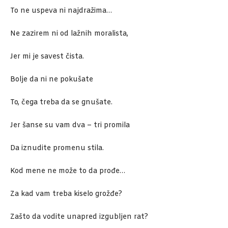
To ne uspeva ni najdražima…
Ne zazirem ni od lažnih moralista,
Jer mi je savest čista.
Bolje da ni ne pokušate
To, čega treba da se gnušate.
Jer šanse su vam dva – tri promila
Da iznudite promenu stila.
Kod mene ne može to da prođe…
Za kad vam treba kiselo grožđe?
Zašto da vodite unapred izgubljen rat?