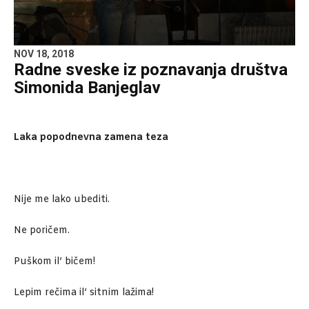
NOV 18, 2018
Radne sveske iz poznavanja društva
Simonida Banjeglav
Laka popodnevna zamena teza
Nije me lako ubediti.
Ne poričem.
Puškom il’ bičem!
Lepim rečima il’ sitnim lažima!