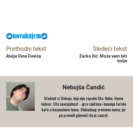
Facebook
X
Email
Prethodni tekst
Sledeći tekst
Atelje Dina Devića
Žarko Ilić: Može vam biti
bolje
Nebojša Čandić
Student iz Doboja, koji nije zapalio žito. Neko. Homo
ludens. Uža specijalnost - igra riječima i kuvanje turske
kafe u bosanskom loncu. Slobodnog vremena nema, jer
ga provodi glumeći da je zauzet.