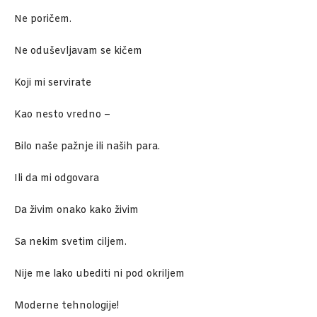
Ne poričem.
Ne oduševljavam se kičem
Koji mi servirate
Kao nesto vredno –
Bilo naše pažnje ili naših para.
Ili da mi odgovara
Da živim onako kako živim
Sa nekim svetim ciljem.
Nije me lako ubediti ni pod okriljem
Moderne tehnologije!