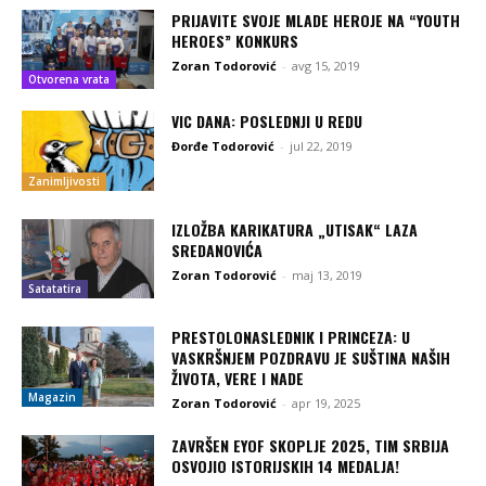
PRIJAVITE SVOJE MLADE HEROJE NA “YOUTH
HEROES” KONKURS
Zoran Todorović
-
avg 15, 2019
Otvorena vrata
VIC DANA: POSLEDNJI U REDU
Đorđe Todorović
-
jul 22, 2019
Zanimljivosti
IZLOŽBA KARIKATURA „UTISAK“ LAZA
SREDANOVIĆA
Zoran Todorović
-
maj 13, 2019
Satatatira
PRESTOLONASLEDNIK I PRINCEZA: U
VASKRŠNJEM POZDRAVU JE SUŠTINA NAŠIH
ŽIVOTA, VERE I NADE
Magazin
Zoran Todorović
-
apr 19, 2025
ZAVRŠEN EYOF SKOPLJE 2025, TIM SRBIJA
OSVOJIO ISTORIJSKIH 14 MEDALJA!