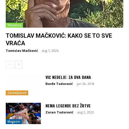
Mesečina
TOMISLAV MAČKOVIĆ: KAKO SE TO SVE
VRAĆA
Tomislav Mačković
-
avg 1, 2026
VIC NEDELJE: ZA DVA DANA
Đorđe Todorović
-
jan 20, 2018
Zanimljivosti
NEMA LEGENDE BEZ ŽRTVE
Zoran Todorović
-
avg 2, 2023
Magazin