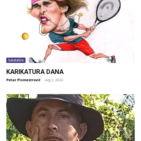
Satatatira
KARIKATURA DANA
Petar Pismestrović
-
avg 2, 2026