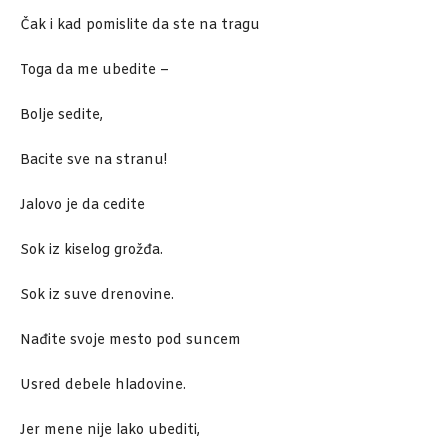
Čak i kad pomislite da ste na tragu
Toga da me ubedite –
Bolje sedite,
Bacite sve na stranu!
Jalovo je da cedite
Sok iz kiselog grožđa.
Sok iz suve drenovine.
Nađite svoje mesto pod suncem
Usred debele hladovine.
Jer mene nije lako ubediti,