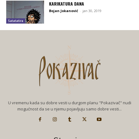
KARIKATURA DANA
Bojan Jokanović
-
jan 30, 2019
Satatatira
U vremenu kada su dobre vesti u durgom planu "Pokazivač" nudi
mogućnost da se u njemu pojavljuju samo dobre vesti...