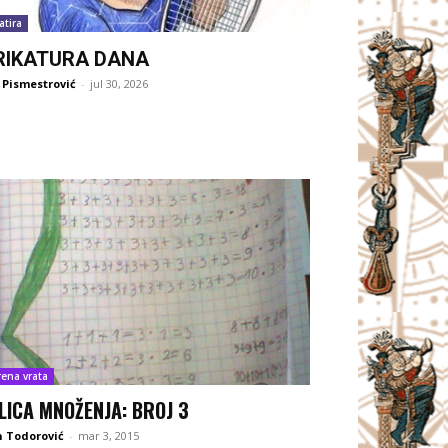
atira
RIKATURA DANA
 Pismestrović
-
jul 30, 2026
rena vrata
LICA MNOŽENJA: BROJ 3
 Todorović
-
mar 3, 2015