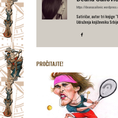
https://deanasailovic.wordpress
Satiričar, autor tri knjige 
Udruženja književnika Srbij
PROČITAJTE!