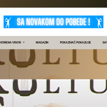
VORENA VRATA
MAGAZIN
POKAZIVAČ POKAZUJE
SA