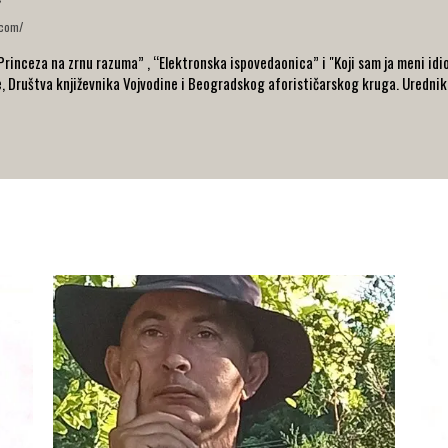
.com/
“Princeza na zrnu razuma” , “Elektronska ispovedaonica” i "Koji sam ja meni idio
e, Društva književnika Vojvodine i Beogradskog aforističarskog kruga. Urednik