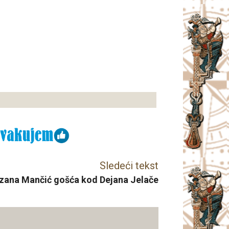
Sledeći tekst
zana Mančić gošća kod Dejana Jelače