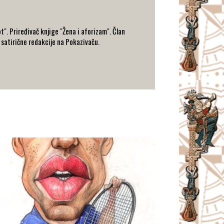
t". Priređivač knjige "Žena i aforizam". Član
 satirične redakcije na Pokazivaču.