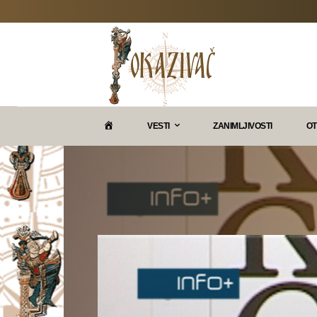
P
VESTI
ZANIMLJIVOSTI
OT
O
K
A
Z