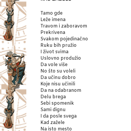
Tamo gde
Leže imena
Travom i zaboravom
Prekrivena
Svakom pojedinačno
Ruku bih pružio
I život svima
Uslovno produžio
Da vole više
No što su voleli
Da učinu dobro
Koje nisu učinili
Da na odabranom
Delu brega
Sebi spomenik
Sami dignu
I da posle svega
Kad zažele
Na isto mesto