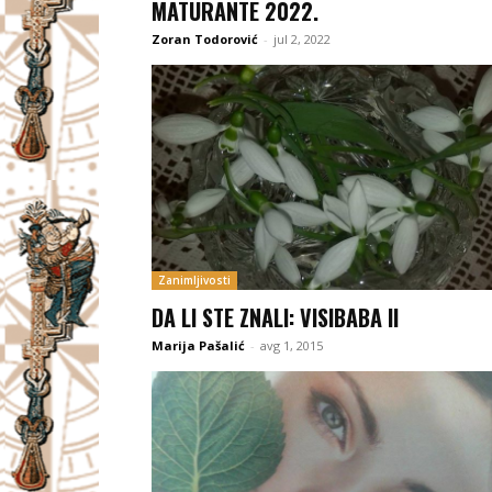
MATURANTE 2022.
Zoran Todorović
-
jul 2, 2022
Zanimljivosti
DA LI STE ZNALI: VISIBABA II
Marija Pašalić
-
avg 1, 2015