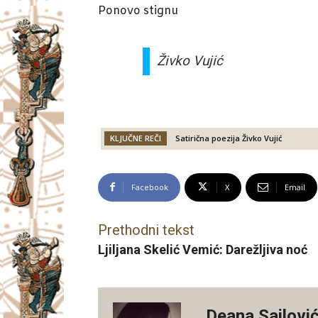
Ponovo stignu
Živko Vujić
KLJUČNE REČI
Satirična poezija Živko Vujić
Facebook
X
Email
Prethodni tekst
Ljiljana Skelić Vemić: Darežljiva noć
Deana Sailovi