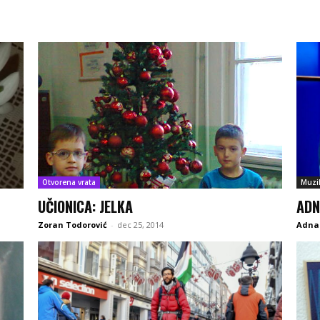
Otvorena vrata
Muzi
UČIONICA: JELKA
ADN
Zoran Todorović
-
dec 25, 2014
Adna