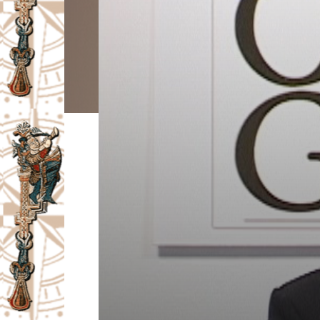
I
V
A
Č