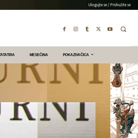
Ulogujte se / Pridružite se
TATATIRA
MESEČINA
POKAZIVAČICA