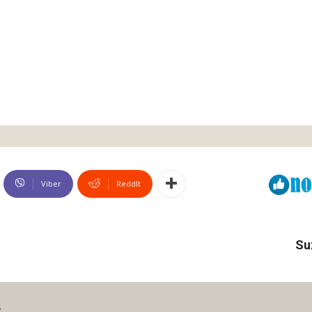
Viber
ReddIt
Su
ć