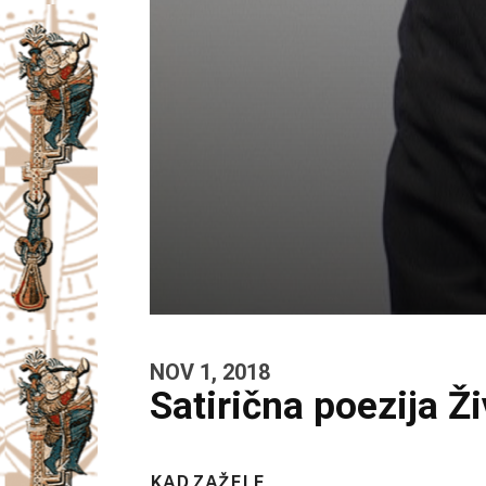
NOV 1, 2018
Satirična poezija Ž
KAD ZAŽELE