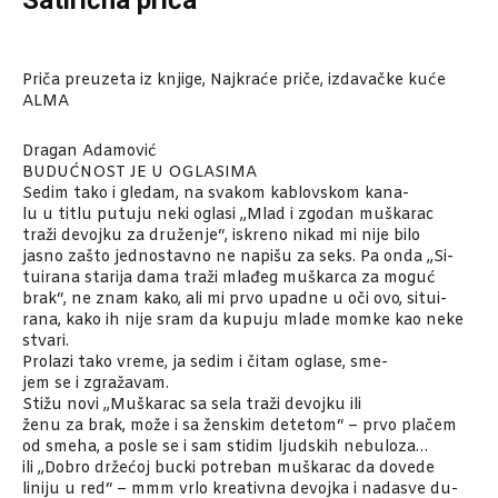
Priča preuzeta iz knjige, Najkraće priče, izdavačke kuće
ALMA
Dragan Adamović
BUDUĆNOST JE U OGLASIMA
Sedim tako i gledam, na svakom kablovskom kana-
lu u titlu putuju neki oglasi ,,Mlad i zgodan muškarac
traži devojku za druženje“, iskreno nikad mi nije bilo
jasno zašto jednostavno ne napišu za seks. Pa onda ,,Si-
tuirana starija dama traži mlađeg muškarca za moguć
brak“, ne znam kako, ali mi prvo upadne u oči ovo, situi-
rana, kako ih nije sram da kupuju mlade momke kao neke
stvari.
Prolazi tako vreme, ja sedim i čitam oglase, sme-
jem se i zgražavam.
Stižu novi ,,Muškarac sa sela traži devojku ili
ženu za brak, može i sa ženskim detetom“ – prvo plačem
od smeha, a posle se i sam stidim ljudskih nebuloza…
ili ,,Dobro držećoj bucki potreban muškarac da dovede
liniju u red“ – mmm vrlo kreativna devojka i nadasve du-