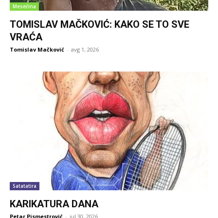
Mesečina
TOMISLAV MAČKOVIĆ: KAKO SE TO SVE
VRAĆA
Tomislav Mačković
-
avg 1, 2026
Satatatira
KARIKATURA DANA
Petar Pismestrović
-
jul 30, 2026