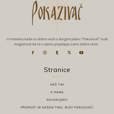
U vremenu kada su dobre vesti u durgom planu "Pokazivač" nudi
mogućnost da se u njemu pojavljuju samo dobre vesti...
Stranice
NAŠ TIM
O NAMA
NOVAKUJMO!
PRIDRUŽI SE NAŠEM TIMU, BUDI POKAZIVAČ!