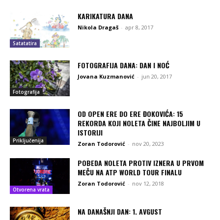
KARIKATURA DANA
Nikola Dragaš
-
apr 8, 2017
Satatatira
FOTOGRAFIJA DANA: DAN I NOĆ
Jovana Kuzmanović
-
jun 20, 2017
Fotografija
OD OPEN ERE DO ERE ĐOKOVIĆA: 15
REKORDA KOJI NOLETA ČINE NAJBOLJIM U
ISTORIJI
Priključenija
Zoran Todorović
-
nov 20, 2023
POBEDA NOLETA PROTIV IZNERA U PRVOM
MEČU NA ATP WORLD TOUR FINALU
Zoran Todorović
-
nov 12, 2018
Otvorena vrata
NA DANAŠNJI DAN: 1. AVGUST