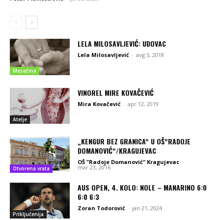
LELA MILOSAVLJEVIĆ: UDOVAC
Lela Milosavljević
-
avg 5, 2018
Mesečina
VINOREL MIRE KOVAČEVIĆ
Mira Kovačević
-
apr 12, 2019
Atelje
„KENGUR BEZ GRANICA“ U OŠ“RADOJE
DOMANOVIĆ“/KRAGUJEVAC
OŠ "Radoje Domanović" Kragujevac
-
mar 23, 2016
Otvorena vrata
AUS OPEN, 4. KOLO: NOLE – MANARINO 6:0
6:0 6:3
Zoran Todorović
-
jan 21, 2024
Priključenija