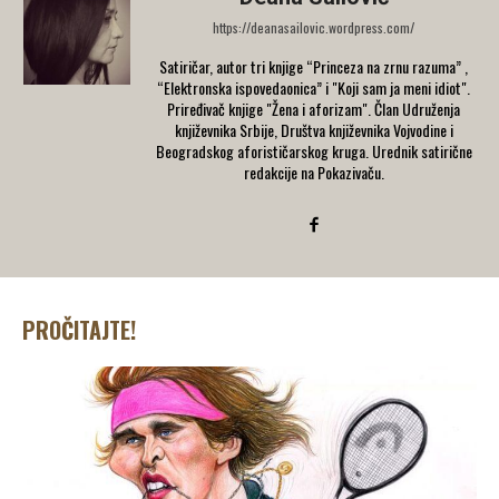
https://deanasailovic.wordpress.com/
Satiričar, autor tri knjige “Princeza na zrnu razuma” ,
“Elektronska ispovedaonica” i "Koji sam ja meni idiot".
Priređivač knjige "Žena i aforizam". Član Udruženja
književnika Srbije, Društva književnika Vojvodine i
Beogradskog aforističarskog kruga. Urednik satirične
redakcije na Pokazivaču.
PROČITAJTE!