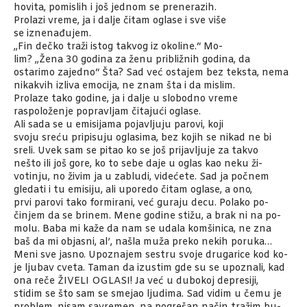
hovita, pomislih i još jednom se prenerazih.
Prolazi vreme, ja i dalje čitam oglase i sve više
se iznenađujem.
,,Fin dečko traži istog takvog iz okoline.“ Mo-
lim? ,,Žena 30 godina za ženu približnih godina, da
ostarimo zajedno“ Šta? Sad već ostajem bez teksta, nema
nikakvih izliva emocija, ne znam šta i da mislim.
Prolaze tako godine, ja i dalje u slobodno vreme
raspoloženje popravljam čitajući oglase.
Ali sada se u emisijama pojavljuju parovi, koji
svoju sreću pripisuju oglasima, bez kojih se nikad ne bi
sreli. Uvek sam se pitao ko se još prijavljuje za takvo
nešto ili još gore, ko to sebe daje u oglas kao neku ži-
votinju, no živim ja u zabludi, videćete. Sad ja počnem
gledati i tu emisiju, ali uporedo čitam oglase, a ono,
prvi parovi tako formirani, već guraju decu. Polako po-
činjem da se brinem. Mene godine stižu, a brak ni na po-
molu. Baba mi kaže da nam se udala komšinica, ne zna
baš da mi objasni, al’, našla muža preko nekih poruka…
Meni sve jasno. Upoznajem sestru svoje drugarice kod ko-
je ljubav cveta. Taman da izustim gde su se upoznali, kad
ona reče ŽIVELI OGLASI! Ja već u dubokoj depresiji,
stidim se što sam se smejao ljudima. Sad vidim u čemu je