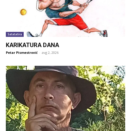
Satatatira
KARIKATURA DANA
Petar Pismestrović
-
avg 2, 2026