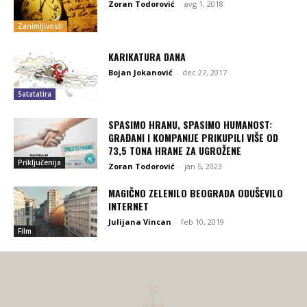
Zoran Todorović
-
avg 1, 2018
Zanimljivosti
KARIKATURA DANA
Bojan Jokanović
-
dec 27, 2017
Satatatira
SPASIMO HRANU, SPASIMO HUMANOST:
GRAĐANI I KOMPANIJE PRIKUPILI VIŠE OD
73,5 TONA HRANE ZA UGROŽENE
Priključenija
Zoran Todorović
-
jan 5, 2023
MAGIČNO ZELENILO BEOGRADA ODUŠEVILO
INTERNET
Julijana Vincan
-
feb 10, 2019
Film