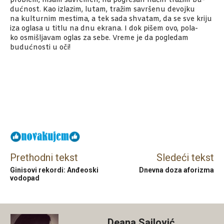
problem, nisam savremen, na pogrešan način tražim bu-
dućnost. Kao izlazim, lutam, tražim savršenu devojku
na kulturnim mestima, a tek sada shvatam, da se sve kriju
iza oglasa u titlu na dnu ekrana. I dok pišem ovo, pola-
ko osmišljavam oglas za sebe. Vreme je da pogledam
budućnosti u oči!
Facebook
X
Email
Prethodni tekst
Sledeći tekst
Ginisovi rekordi: Anđeoski
Dnevna doza aforizma
vodopad
Deana Sailović