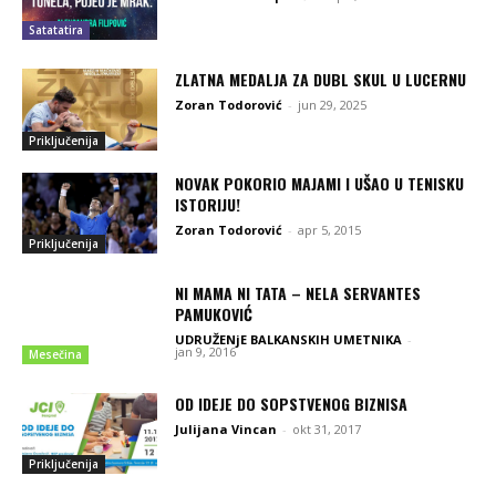
Satatatira
ZLATNA MEDALJA ZA DUBL SKUL U LUCERNU
Zoran Todorović
-
jun 29, 2025
Priključenija
NOVAK POKORIO MAJAMI I UŠAO U TENISKU
ISTORIJU!
Zoran Todorović
-
apr 5, 2015
Priključenija
NI MAMA NI TATA – NELA SERVANTES
PAMUKOVIĆ
UDRUŽENjE BALKANSKIH UMETNIKA
-
jan 9, 2016
Mesečina
OD IDEJE DO SOPSTVENOG BIZNISA
Julijana Vincan
-
okt 31, 2017
Priključenija