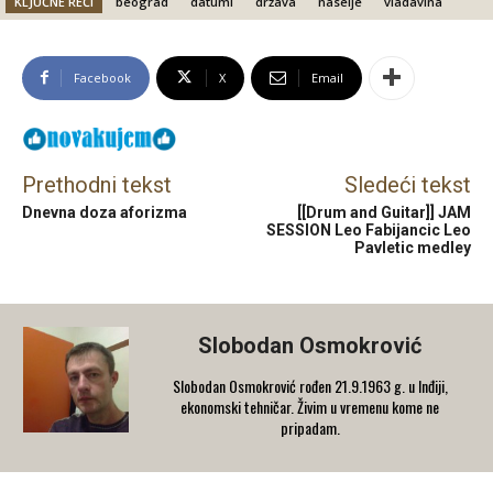
KLJUČNE REČI
beograd
datumi
država
naselje
vladavina
Facebook
X
Email
Prethodni tekst
Sledeći tekst
Dnevna doza aforizma
[[Drum and Guitar]] JAM
SESSION Leo Fabijancic Leo
Pavletic medley
Slobodan Osmokrović
Slobodan Osmokrović rođen 21.9.1963 g. u Inđiji,
ekonomski tehničar. Živim u vremenu kome ne
pripadam.