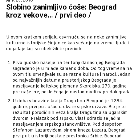
APR 23, 2016
Slobino zanimljivo ćoše: Beograd
kroz vekove… / prvi deo /
U ovom kratkom serijalu osvrnuću se na neke zanimljive
kulturno-istorijske činjenice kao sećanje na vreme, ljude i
događaje koji su obeležili te preriode.
Prvo ljudsko naselje na teritoriji današnjeg Beograda
sagrađeno je u mlađe kameno doba. Od tog vremena na
ovom tlu smenjivale su se razne kulture i narodi. Jedan
od najvažnijih datuma praistorijskog Beograda je
naseljavanje keltskog plemena Skordiska, 279. godine
pre naše ere, posle čega je nastao nagli napredak grada.
U doba vladavine kralja Dragutina Beograd je, 1284.
godine, prvi put ušao u okvire srpske države. Bio je to
rezultat porodičnih veza kralja Dragutina sa ugarskim
dvorom. Prelazak pod srpsku vlast odrazio se jačim
naseljavanjem srpskog stanovništva. Pod despotom
Stefanom Lazarevićem, sinom kneza Lazara, Beograd
prvi put u istoriji postaje prestonica Srbije. Beograd