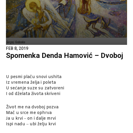
Sergej Fedenko
FEB 8, 2019
Spomenka Denda Hamović – Dvoboj
U pesmi plaču snovi ushita
Iz vremena želja i poleta
U sećanje suze su zatvoreni
I od dželata života skriveni
Život me na dvoboj pozva
Mač u srce me ophrva
Ja u krvi ‒ on i dalje mrvi
Ispi nadu ‒ ubi želju krvi