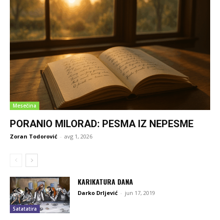
Mesečina
PORANIO MILORAD: PESMA IZ NEPESME
Zoran Todorović
-
avg 1, 2026
KARIKATURA DANA
Darko Drljević
-
jun 17, 2019
Satatatira