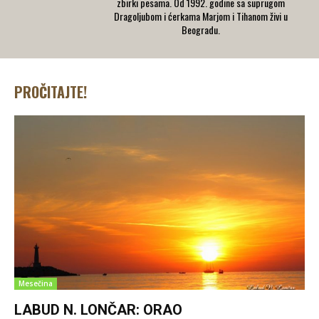
zbirki pesama. Od 1992. godine sa suprugom
Dragoljubom i ćerkama Marjom i Tihanom živi u
Beogradu.
PROČITAJTE!
Mesečina
LABUD N. LONČAR: ORAO