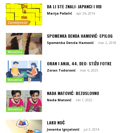
DA LI STE ZNALI: JAPANCI I VID
Marija Pašalić
-
apr 26, 2016
Zanimljivosti
SPOMENKA DENDA HAMOVIĆ: EPILOG
Spomenka Denda Hamović
-
mar 2, 2018
Mesečina
ORAN I ANJA, 44. DEO: STIŽU FOTKE
Zoran Todorović
-
mar 6, 2025
Mesečina
NADA MATOVIĆ: BEZUSLOVNO
Nada Matović
-
okt 1, 2022
Mesečina
LAKU NOĆ
Jovanka Ignjatović
-
jul 3, 2014