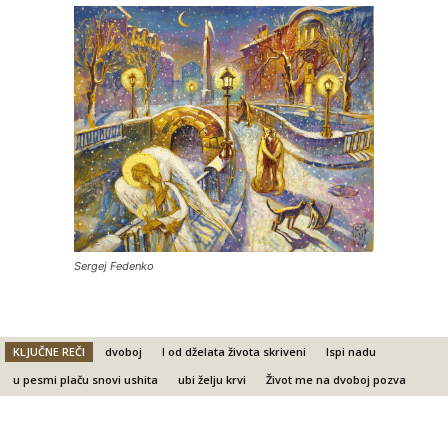
Sergej Fedenko
KLJUČNE REČI
dvoboj
I od dželata života skriveni
Ispi nadu
u pesmi plaču snovi ushita
ubi želju krvi
Život me na dvoboj pozva