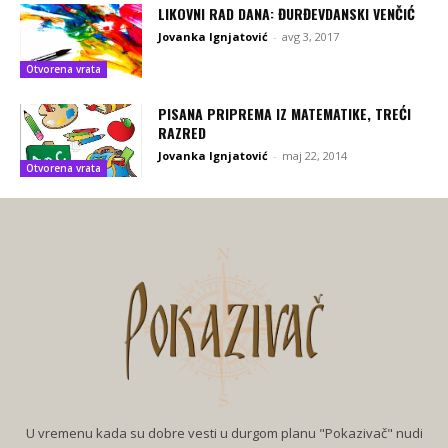
LIKOVNI RAD DANA: ĐURĐEVDANSKI VENČIĆ
Jovanka Ignjatović
-
avg 3, 2017
Otvorena vrata
PISANA PRIPREMA IZ MATEMATIKE, TREĆI
RAZRED
Jovanka Ignjatović
-
maj 22, 2014
Otvorena vrata
U vremenu kada su dobre vesti u durgom planu "Pokazivač" nudi