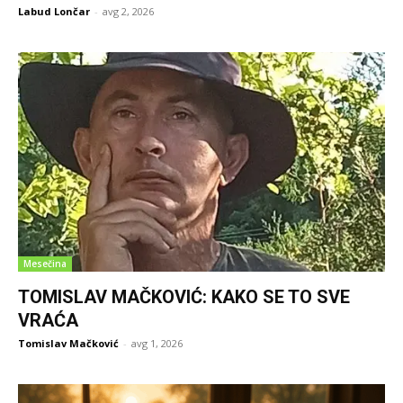
Labud Lončar
-
avg 2, 2026
Mesečina
TOMISLAV MAČKOVIĆ: KAKO SE TO SVE
VRAĆA
Tomislav Mačković
-
avg 1, 2026