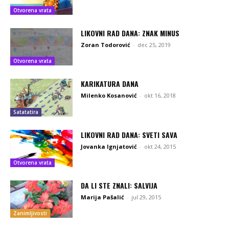
Otvorena vrata
LIKOVNI RAD DANA: ZNAK MINUS
Zoran Todorović
-
dec 25, 2019
Otvorena vrata
KARIKATURA DANA
Milenko Kosanović
-
okt 16, 2018
Satatatira
LIKOVNI RAD DANA: SVETI SAVA
Jovanka Ignjatović
-
okt 24, 2015
Otvorena vrata
DA LI STE ZNALI: SALVIJA
Marija Pašalić
-
jul 29, 2015
Zanimljivosti