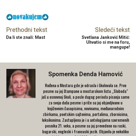
Facebook
X
Email
Prethodni tekst
Sledeći tekst
Da li ste znali: Mast
Svetlana Janković Mitić:
Uhvatio si me na foru,
mangupe!
Spomenka Denda Hamović
Rođena u Mostaru gde je odrasla i školovala se. Prve
pesme su joj štampane u mostarskom listu „Sloboda“
još u osnovnoj školi, a posle dugog perioda pisanja samo
za svoju dušu pesme i priče su joj objavljivane u
književnim časopisima, novinama, međunarodnim
zbirkama, poetskim sajtovima, portalima, zbornicima,
leksikonima. Zastupljena je i u antologijama savremenih
pesnika 21. veka, a pesme su joj prevedene na ruski,
bugarski, engleski i francuski jezik. Objavila je nekoliko