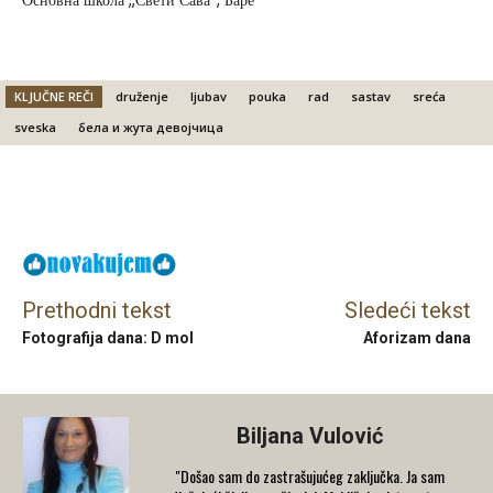
Основна школа „Свети Сава“, Баре
KLJUČNE REČI
druženje
ljubav
pouka
rad
sastav
sreća
sveska
бела и жута девојчица
Facebook
X
Email
Prethodni tekst
Sledeći tekst
Fotografija dana: D mol
Aforizam dana
Biljana Vulović
"Došao sam do zastrašujućeg zaključka. Ja sam