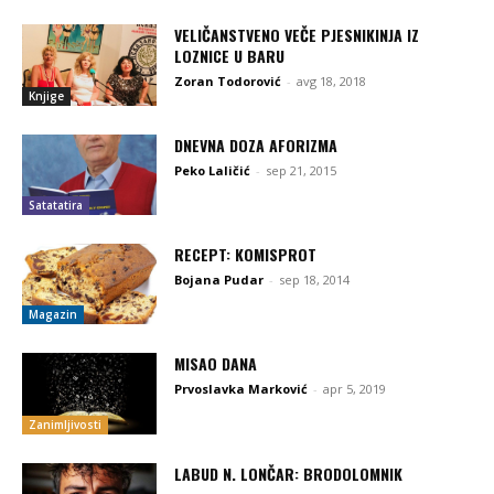
VELIČANSTVENO VEČE PJESNIKINJA IZ
LOZNICE U BARU
Zoran Todorović
-
avg 18, 2018
Knjige
DNEVNA DOZA AFORIZMA
Peko Laličić
-
sep 21, 2015
Satatatira
RECEPT: KOMISPROT
Bojana Pudar
-
sep 18, 2014
Magazin
MISAO DANA
Prvoslavka Marković
-
apr 5, 2019
Zanimljivosti
LABUD N. LONČAR: BRODOLOMNIK