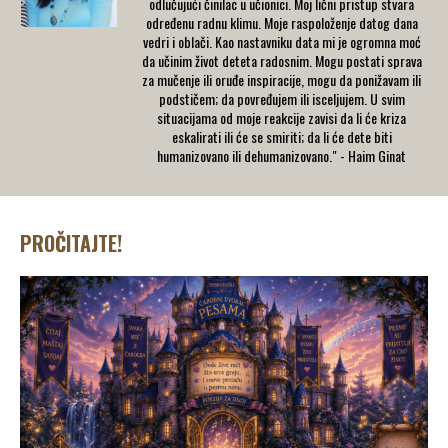
odlučujući činilac u učionici. Moj lični pristup stvara
određenu radnu klimu. Moje raspoloženje datog dana
vedri i oblači. Kao nastavniku data mi je ogromna moć
da učinim život deteta radosnim. Mogu postati sprava
za mučenje ili oruđe inspiracije, mogu da ponižavam ili
podstičem; da povređujem ili isceljujem. U svim
situacijama od moje reakcije zavisi da li će kriza
eskalirati ili će se smiriti; da li će dete biti
humanizovano ili dehumanizovano." - Haim Ginat
PROČITAJTE!