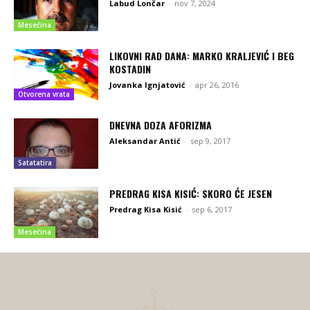
Labud Lončar
-
nov 7, 2024
Mesečina
LIKOVNI RAD DANA: MARKO KRALJEVIĆ I BEG
KOSTADIN
Jovanka Ignjatović
-
apr 26, 2016
Otvorena vrata
DNEVNA DOZA AFORIZMA
Aleksandar Antić
-
sep 9, 2017
Satatatira
PREDRAG KISA KISIĆ: SKORO ĆE JESEN
Predrag Kisa Kisić
-
sep 6, 2017
Mesečina