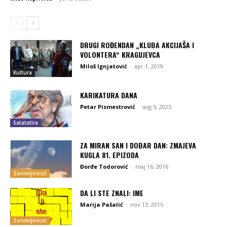
DRUGI ROĐENDAN „KLUBA AKCIJAŠA I
VOLONTERA“ KRAGUJEVCA
Miloš Ignjatović
-
apr 1, 2019
Kultura
KARIKATURA DANA
Petar Pismestrović
-
avg 5, 2025
Satatatira
ZA MIRAN SAN I DOBAR DAN: ZMAJEVA
KUGLA 81. EPIZODA
Đorđe Todorović
-
maj 16, 2016
Zanimljivosti
DA LI STE ZNALI: IME
Marija Pašalić
-
nov 13, 2015
Zanimljivosti