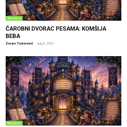
Mesečina
ČAROBNI DVORAC PESAMA: KOMŠIJA
BEBA
Zoran Todorović
-
avg 8, 2026
Mesečina