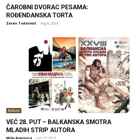
ČAROBNI DVORAC PESAMA:
ROĐENDANSKA TORTA
Zoran Todorović
-
avg 8, 2026
Kultura
VEĆ 28. PUT – BALKANSKA SMOTRA
MLADIH STRIP AUTORA
Mišo Koprivica
-
jun 27, 2026