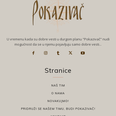
U vremenu kada su dobre vesti u durgom planu "Pokazivač" nudi
mogućnost da se u njemu pojavljuju samo dobre vesti...
Stranice
NAŠ TIM
O NAMA
NOVAKUJMO!
PRIDRUŽI SE NAŠEM TIMU, BUDI POKAZIVAČ!