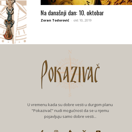
I
Na današnji dan: 10. oktobar
V
Zoran Todorović
-
okt 10, 2019
A
Č
U vremenu kada su dobre vesti u durgom planu
"Pokazivač" nudi mogućnost da se u njemu
pojavljuju samo dobre vesti...