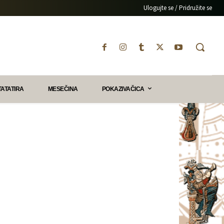
Ulogujte se / Pridružite se
TATATIRA
MESEČINA
POKAZIVAČICA