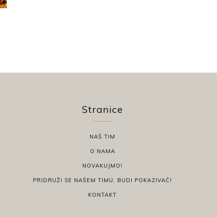
Stranice
NAŠ TIM
O NAMA
NOVAKUJMO!
PRIDRUŽI SE NAŠEM TIMU, BUDI POKAZIVAČ!
KONTAKT