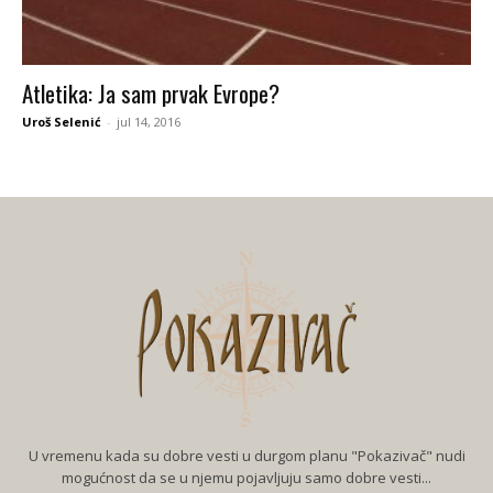
Atletika: Ja sam prvak Evrope?
Uroš Selenić
-
jul 14, 2016
U vremenu kada su dobre vesti u durgom planu "Pokazivač" nudi
mogućnost da se u njemu pojavljuju samo dobre vesti...