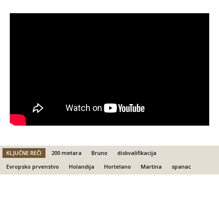
KLJUČNE REČI
200 metara
Bruno
diskvalifikacija
Evropsko prvenstvo
Holandija
Hortelano
Martina
spanac
Facebook
X
Email