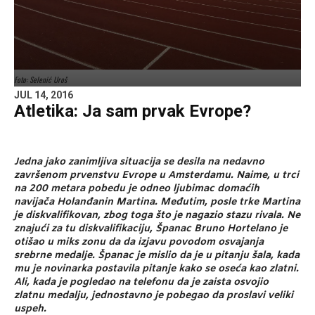
Foto: Selenić Uroš
JUL 14, 2016
Atletika: Ja sam prvak Evrope?
Jedna jako zanimljiva situacija se desila na nedavno
završenom prvenstvu Evrope u Amsterdamu. Naime, u trci
na 200 metara pobedu je odneo ljubimac domaćih
navijača Holanđanin Martina. Međutim, posle trke Martina
je diskvalifikovan, zbog toga što je nagazio stazu rivala. Ne
znajući za tu diskvalifikaciju, Španac Bruno Hortelano je
otišao u miks zonu da da izjavu povodom osvajanja
srebrne medalje. Španac je mislio da je u pitanju šala, kada
mu je novinarka postavila pitanje kako se oseća kao zlatni.
Ali, kada je pogledao na telefonu da je zaista osvojio
zlatnu medalju, jednostavno je pobegao da proslavi veliki
uspeh.