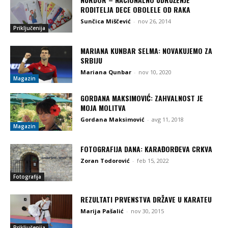
RODITELJA DECE OBOLELE OD RAKA
Sunčica Miščević
-
nov 26, 2014
Priključenija
MARIANA KUNBAR SELMA: NOVAKUJEMO ZA
SRBIJU
Mariana Qunbar
-
nov 10, 2020
Magazin
GORDANA MAKSIMOVIĆ: ZAHVALNOST JE
MOJA MOLITVA
Gordana Maksimović
-
avg 11, 2018
Magazin
FOTOGRAFIJA DANA: KARAĐORĐEVA CRKVA
Zoran Todorović
-
feb 15, 2022
Fotografija
REZULTATI PRVENSTVA DRŽAVE U KARATEU
Marija Pašalić
-
nov 30, 2015
Priključenija