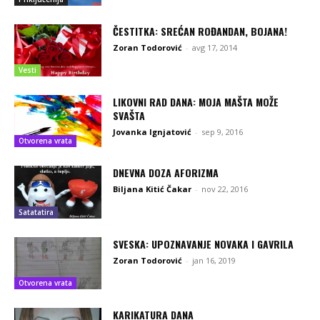
ČESTITKA: SREĆAN ROĐANDAN, BOJANA!
Zoran Todorović
-
avg 17, 2014
Vesti
LIKOVNI RAD DANA: MOJA MAŠTA MOŽE
SVAŠTA
Jovanka Ignjatović
-
sep 9, 2016
Otvorena vrata
DNEVNA DOZA AFORIZMA
Biljana Kitić Čakar
-
nov 22, 2016
Satatatira
SVESKA: UPOZNAVANJE NOVAKA I GAVRILA
Zoran Todorović
-
jan 16, 2019
Otvorena vrata
KARIKATURA DANA