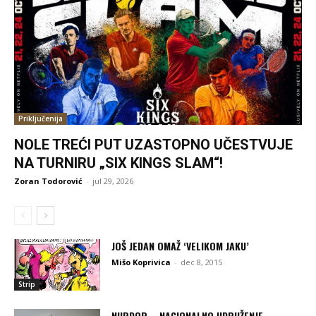
Priključenija
NOLE TREĆI PUT UZASTOPNO UČESTVUJE
NA TURNIRU „SIX KINGS SLAM“!
Zoran Todorović
-
jul 29, 2026
JOŠ JEDAN OMAŽ ‘VELIKOM JAKU’
Mišo Koprivica
-
dec 8, 2015
Strip
NURDOR – NACIONALNO UDRUŽENJE