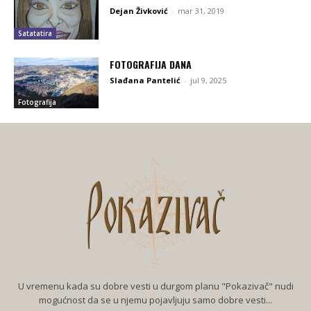
Dejan Živković
-
mar 31, 2019
Satatatira
FOTOGRAFIJA DANA
Slađana Pantelić
-
jul 9, 2025
Fotografija
U vremenu kada su dobre vesti u durgom planu "Pokazivač" nudi
mogućnost da se u njemu pojavljuju samo dobre vesti...