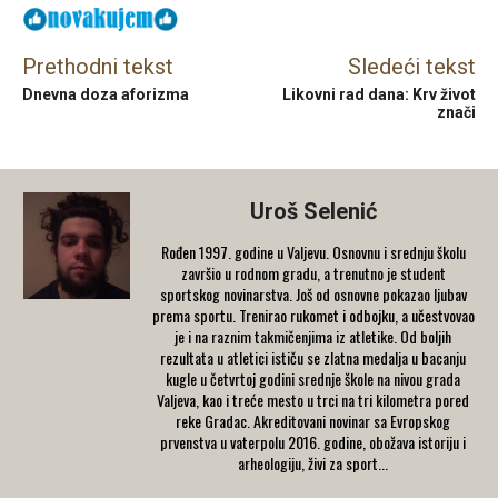
Prethodni tekst
Sledeći tekst
Dnevna doza aforizma
Likovni rad dana: Krv život
znači
Uroš Selenić
Rođen 1997. godine u Valjevu. Osnovnu i srednju školu
završio u rodnom gradu, a trenutno je student
sportskog novinarstva. Još od osnovne pokazao ljubav
prema sportu. Trenirao rukomet i odbojku, a učestvovao
je i na raznim takmičenjima iz atletike. Od boljih
rezultata u atletici ističu se zlatna medalja u bacanju
kugle u četvrtoj godini srednje škole na nivou grada
Valjeva, kao i treće mesto u trci na tri kilometra pored
reke Gradac. Akreditovani novinar sa Evropskog
prvenstva u vaterpolu 2016. godine, obožava istoriju i
arheologiju, živi za sport...