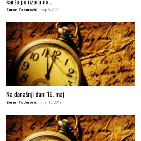
karte po uzoru na...
Zoran Todorović
-
sep 9, 2022
Na današnji dan: 16. maj
Zoran Todorović
-
maj 16, 2019