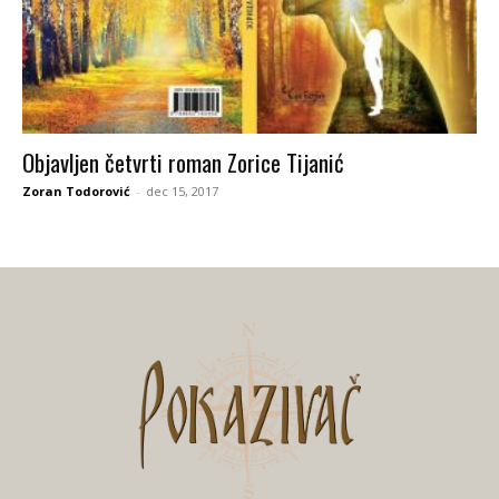
Objavljen četvrti roman Zorice Tijanić
Zoran Todorović
-
dec 15, 2017