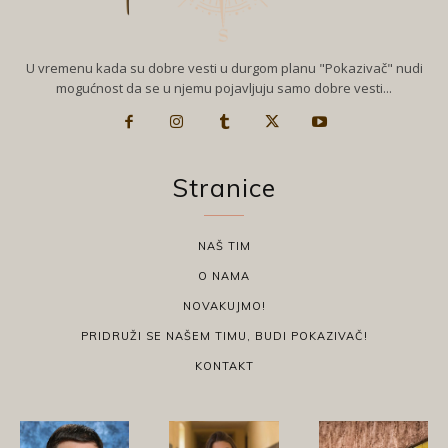
U vremenu kada su dobre vesti u durgom planu "Pokazivač" nudi
mogućnost da se u njemu pojavljuju samo dobre vesti...
Stranice
NAŠ TIM
O NAMA
NOVAKUJMO!
PRIDRUŽI SE NAŠEM TIMU, BUDI POKAZIVAČ!
KONTAKT