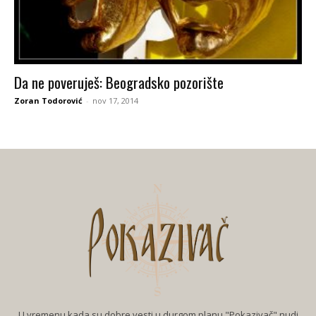
Da ne poveruješ: Beogradsko pozorište
Zoran Todorović
-
nov 17, 2014
U vremenu kada su dobre vesti u durgom planu "Pokazivač" nudi